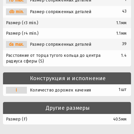
rb max.
Размер сопряженных деталей
43
db min.
Размер сопряженных деталей
Размер (r3 min.)
1.1мм
Размер (r4 min.)
1.1мм
39
da max.
Размер сопряженных деталей
Расстояние от торца тугого кольца до центра
1.4
радиуса сферы (S)
Конструкция и исполнение
1шт
i
Количество дорожек качения
Другие размеры
Размер (F)
40.5мм