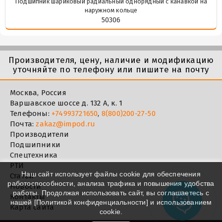
Подшипник шариковый радиальный однорядный с канавкой на
наружном кольце
50306
Производителя, цену, наличие и модификацию
уточняйте по телефону или пишите на почту
Москва, Россия
Варшавское шоссе д. 132 А, к. 1
Телефоны:
+74993721650
,
8(800)200-27-50
Почта:
zakaz@impod.ru
Производители
Подшипники
Спецтехника
РТИ
Наш сайт использует файлы cookie для обеспечения
Статьи
работоспособности, анализа трафика и повышения удобства
Новости
работы. Продолжая использовать сайт, вы соглашаетесь с
Контакты
нашей [
Политикой конфиденциальности
] и использованием
Карта сайта
cookie.