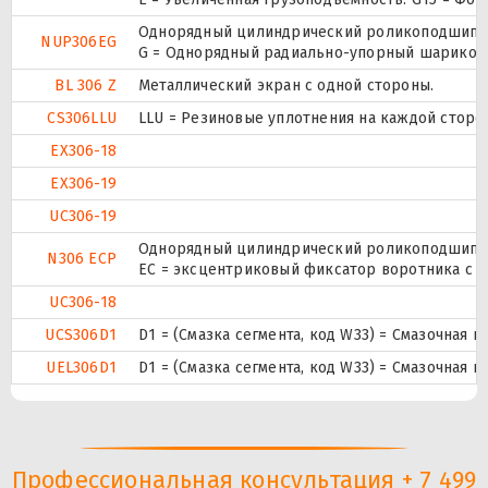
Однорядный цилиндрический роликоподшипник.
NUP306EG
G = Однорядный радиально-упорный шарикопод
BL 306 Z
Металлический экран с одной стороны.
CS306LLU
LLU = Резиновые уплотнения на каждой сторо
EX306-18
EX306-19
UC306-19
Однорядный цилиндрический роликоподшипник
N306 ECP
ЕС = эксцентриковый фиксатор воротника с 
UC306-18
UCS306D1
D1 = (Смазка сегмента, код W33) = Смазочная 
UEL306D1
D1 = (Смазка сегмента, код W33) = Смазочная 
Профессиональная консультация + 7 499