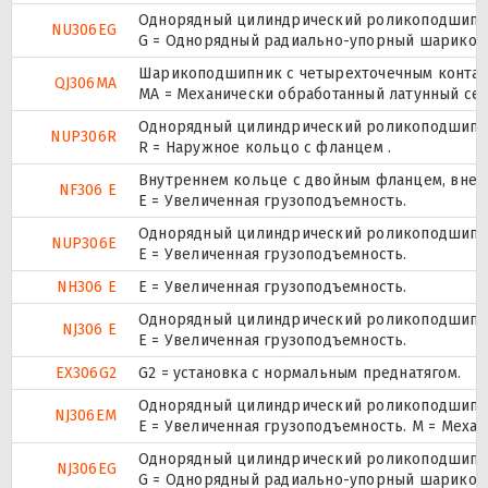
Однорядный цилиндрический роликоподшипник
NU306EG
G = Однорядный радиально-упорный шарикопод
Шарикоподшипник с четырехточечным контак
QJ306MA
MA = Механически обработанный латунный се
Однорядный цилиндрический роликоподшипник.
NUP306R
R = Наружное кольцо с фланцем .
Внутреннем кольце с двойным фланцем, внеш
NF306 E
Е = Увеличенная грузоподъемность.
Однорядный цилиндрический роликоподшипник.
NUP306E
Е = Увеличенная грузоподъемность.
NH306 E
Е = Увеличенная грузоподъемность.
Однорядный цилиндрический роликоподшипник
NJ306 E
Е = Увеличенная грузоподъемность.
EX306G2
G2 = установка с нормальным преднатягом.
Однорядный цилиндрический роликоподшипник
NJ306EM
E = Увеличенная грузоподъемность. М = Меха
Однорядный цилиндрический роликоподшипник
NJ306EG
G = Однорядный радиально-упорный шарикопод