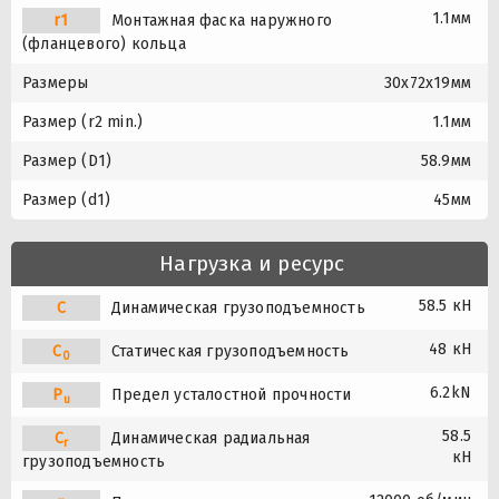
1.1мм
r1
Монтажная фаска наружного
(фланцевого) кольца
Размеры
30x72x19мм
Размер (r2 min.)
1.1мм
Размер (D1)
58.9мм
Размер (d1)
45мм
Нагрузка и ресурс
58.5 кН
C
Динамическая грузоподъемность
48 кН
C
Статическая грузоподъемность
0
6.2kN
P
Предел усталостной прочности
u
58.5
C
Динамическая радиальная
r
кН
грузоподъемность