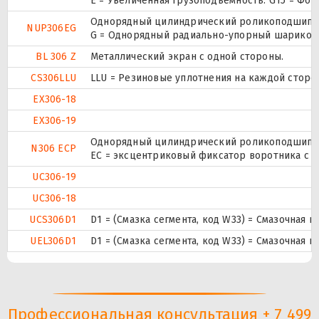
E = Увеличенная грузоподъемность. G15 = Фо
Однорядный цилиндрический роликоподшипник.
NUP306EG
G = Однорядный радиально-упорный шарикопод
BL 306 Z
Металлический экран с одной стороны.
CS306LLU
LLU = Резиновые уплотнения на каждой сторо
EX306-18
EX306-19
Однорядный цилиндрический роликоподшипник
N306 ECP
ЕС = эксцентриковый фиксатор воротника с 
UC306-19
UC306-18
UCS306D1
D1 = (Смазка сегмента, код W33) = Смазочная 
UEL306D1
D1 = (Смазка сегмента, код W33) = Смазочная 
Профессиональная консультация + 7 499