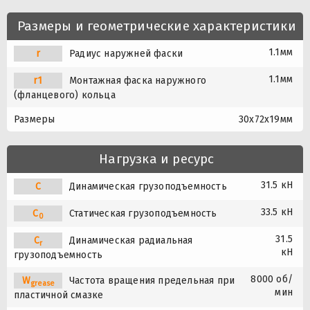
Размеры и геометрические характеристики
1.1мм
r
Радиус наружней фаски
1.1мм
r1
Монтажная фаска наружного
(фланцевого) кольца
Размеры
30x72x19мм
Нагрузка и ресурс
31.5 кН
C
Динамическая грузоподъемность
33.5 кН
C
Статическая грузоподъемность
0
31.5
C
Динамическая радиальная
r
кН
грузоподъемность
8000 об/
W
Частота вращения предельная при
grease
мин
пластичной смазке