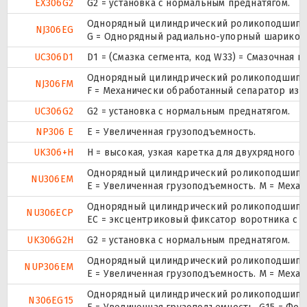
EX306G2
G2 = установка с нормальным преднатягом.
Однорядный цилиндрический роликоподшипник
NJ306EG
G = Однорядный радиально-упорный шарикопод
UC306D1
D1 = (Смазка сегмента, код W33) = Смазочная 
Однорядный цилиндрический роликоподшипник
NJ306FM
F = Механически обработанный сепаратор из с
UC306G2
G2 = установка с нормальным преднатягом.
NP306 E
Е = Увеличенная грузоподъемность.
UK306+H
H = высокая, узкая каретка для двухрядного
Однорядный цилиндрический роликоподшипник
NU306EM
E = Увеличенная грузоподъемность. М = Меха
Однорядный цилиндрический роликоподшипник
NU306ECP
ЕС = эксцентриковый фиксатор воротника с 
UK306G2H
G2 = установка с нормальным преднатягом.
Однорядный цилиндрический роликоподшипник.
NUP306EM
E = Увеличенная грузоподъемность. М = Меха
Однорядный цилиндрический роликоподшипник
N306EG15