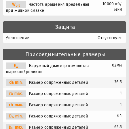
10000 об/
W
Частота вращения предельная
oil
мин
при жидкой смазке
Защита
Уплотнение
Отсутствует
Присоединительные размеры
62мм
E
Наружный диаметр комплекта
w
шариков/роликов
36.5
da min.
Размер сопряженных деталей
1
ra max.
Размер сопряженных деталей
1
rb max.
Размер сопряженных деталей
64
D
min.
Размер сопряженных деталей
b
65.5
D
max.
Размер сопряженных деталей
b