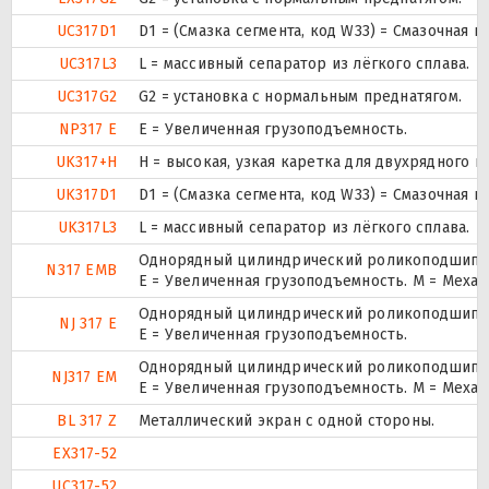
UC317D1
D1 = (Смазка сегмента, код W33) = Смазочная 
UC317L3
L = массивный сепаратор из лёгкого сплава.
UC317G2
G2 = установка с нормальным преднатягом.
NP317 E
Е = Увеличенная грузоподъемность.
UK317+H
H = высокая, узкая каретка для двухрядного
UK317D1
D1 = (Смазка сегмента, код W33) = Смазочная 
UK317L3
L = массивный сепаратор из лёгкого сплава.
Однорядный цилиндрический роликоподшипник
N317 EMB
E = Увеличенная грузоподъемность. М = Меха
Однорядный цилиндрический роликоподшипник
NJ 317 E
Е = Увеличенная грузоподъемность.
Однорядный цилиндрический роликоподшипник
NJ317 EM
E = Увеличенная грузоподъемность. М = Меха
BL 317 Z
Металлический экран с одной стороны.
EX317-52
UC317-52