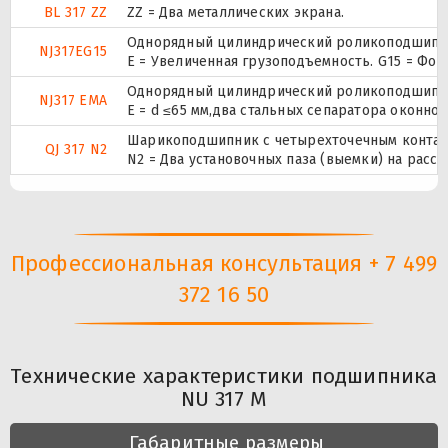
BL 317 ZZ
ZZ = Два металлических экрана.
Однорядный цилиндрический роликоподшипник
NJ317EG15
E = Увеличенная грузоподъемность. G15 = Фо
Однорядный цилиндрический роликоподшипник
NJ317 EMA
E = d ≤65 мм,два стальных сепаратора оконн
Шарикоподшипник с четырехточечным контак
QJ 317 N2
N2 = Два установочных паза (выемки) на расс
Профессиональная консультация + 7 499
372 16 50
Технические характеристики подшипника
NU 317 M
Габаритные размеры