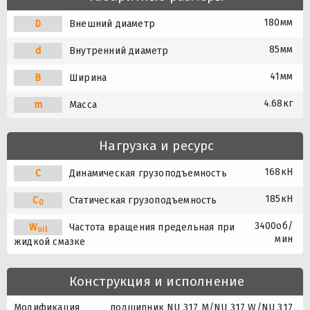
180мм
D
Внешний диаметр
85мм
d
Внутренний диаметр
41мм
B
Ширина
4.68кг
m
Масса
Нагрузка и ресурс
168кН
C
Динамическая грузоподъемность
185кН
C
Статическая грузоподъемность
0
3400об/
W
Частота вращения предельная при
oil
мин
жидкой смазке
Конструкция и исполнение
Модификация
подшипник NU 317 M/NU 317 W/NU 317