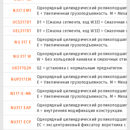
Однорядный цилиндрический роликоподшипник
N317 EM1
E = Увеличенная грузоподъемность. М = Меха
UCS317D1
D1 = (Смазка сегмента, код W33) = Смазочная 
UEL317D1
D1 = (Смазка сегмента, код W33) = Смазочная 
Однорядный цилиндрический роликоподшипник
NU 317 E
Е = Увеличенная грузоподъемность.
Однорядный цилиндрический роликоподшипник
NU 317 W
W = Без кольцевой канавки и смазочных отве
UK317G2H
G2 = установка с нормальным преднатягом.
Однорядный цилиндрический роликоподшипник.
NUP317EM
E = Увеличенная грузоподъемность. М = Меха
Однорядный цилиндрический роликоподшипник
N317-E-M6
E = Увеличенная грузоподъемность. М = Меха
Однорядный цилиндрический роликоподшипник
NU317 EAP
A = внутренняя модификация конструкции.
Однорядный цилиндрический роликоподшипник
NU317 ECP
ЕС = эксцентриковый фиксатор воротника с 