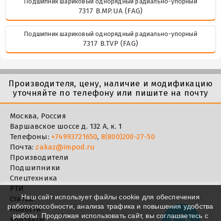
Подшипник шариковый однорядный радиально-упорный
7317 B.MP.UA (FAG)
Подшипник шариковый однорядный радиально-упорный
7317 B.TVP (FAG)
Производителя, цену, наличие и модификацию
уточняйте по телефону или пишите на почту
Москва, Россия
Варшавское шоссе д. 132 А, к. 1
Телефоны:
+74993721650
,
8(800)200-27-50
Почта:
zakaz@impod.ru
Производители
Подшипники
Спецтехника
РТИ
Наш сайт использует файлы cookie для обеспечения
Статьи
работоспособности, анализа трафика и повышения удобства
Новости
работы. Продолжая использовать сайт, вы соглашаетесь с
Контакты