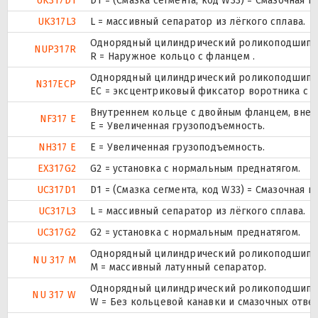
UK317D1
D1 = (Смазка сегмента, код W33) = Смазочная 
UK317L3
L = массивный сепаратор из лёгкого сплава.
Однорядный цилиндрический роликоподшипник.
NUP317R
R = Наружное кольцо с фланцем .
Однорядный цилиндрический роликоподшипник
N317ECP
ЕС = эксцентриковый фиксатор воротника с 
Внутреннем кольце с двойным фланцем, внеш
NF317 E
Е = Увеличенная грузоподъемность.
NH317 E
Е = Увеличенная грузоподъемность.
EX317G2
G2 = установка с нормальным преднатягом.
UC317D1
D1 = (Смазка сегмента, код W33) = Смазочная 
UC317L3
L = массивный сепаратор из лёгкого сплава.
UC317G2
G2 = установка с нормальным преднатягом.
Однорядный цилиндрический роликоподшипник
NU 317 M
M = массивный латунный сепаратор.
Однорядный цилиндрический роликоподшипник
NU 317 W
W = Без кольцевой канавки и смазочных отве