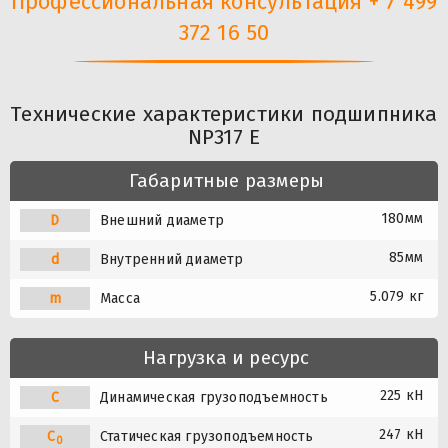
Профессиональная консультация + 7 499
372 16 50
Технические характеристики подшипника
NP317 E
Габаритные размеры
180мм
D
Внешний диаметр
85мм
d
Внутренний диаметр
5.079 кг
m
Масса
Нагрузка и ресурс
225 кН
C
Динамическая грузоподъемность
247 кН
C
Статическая грузоподъемность
0