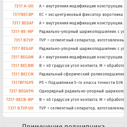
7317 A-UO
A = внутренняя модификация конструкции.
7317BECBP
ЕС = эксцентриковый фиксатор воротника с
7317 BEGAF
A = внутренняя модификация конструкции.
7317-BE-MP
Радиально-упорный шарикоподшипник с угло
7317 B.TVP
TVP = сегментный сепаратор, изготовленны
7317 BEGAP
Радиально-упорный шарикоподшипник с угло
7317 BEGAM
A = внутренняя модификация конструкции.
7317 BECBM
B = 40 градусов угол контакта. M = обработ
7317 BECCM
Радиальный сферический роликоподшипник и
7317BF1GP5
P5 = Подшипники 5-го класса точности DIN
7317 BEGAPH
Однорядный радиально-упорный шарикоподшип
7317-BECB-MP
B = 40 градусов угол контакта. M = обработ
7317 B.TVP.UO
TVP = сегментный сепаратор, изготовленны
Применение подшипника