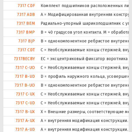
7317 CDF
Комплект подшипников расположенных лицом
7317 ADB
A = Модифицированная внутренняя констру
7317 BEM
Радиально-упорный шарикоподшипник с угло
7317 BMP
B = 40 градусов угол контакта. M = обработ
7317 BJP
B = однокомпонентное ребристое внутренне
7317 CDT
С = Необслуживаемые концы стержней, внут
7317BECBY
ЕС = эксцентриковый фиксатор воротника с
7317 C-UO
С = Необслуживаемые концы стержней, внут
7317 B-UD
D = профиль наружного кольца, усовершенс
7317 B-UO
B = однокомпонентное ребристое внутренне
7317 C-UX
С = Необслуживаемые концы стержней, внут
7317 C-UD
С = Необслуживаемые концы стержней, внут
7317 B-UX
X = Внешние размеры, соответствующие ме
7317 A-UX
A = внутренняя модификация конструкции.
7317 A-UD
A = внутренняя модификация конструкции.