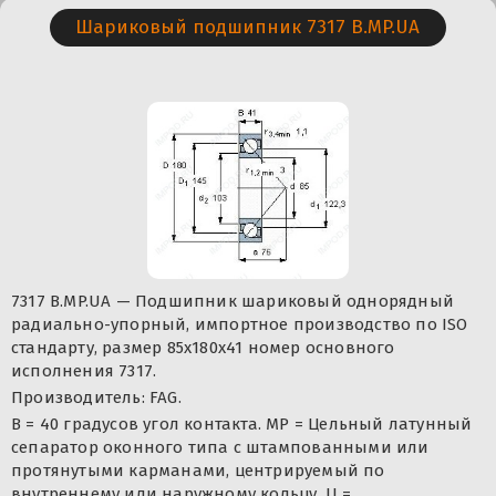
Шариковый подшипник 7317 B.MP.UA
7317 B.MP.UA — Подшипник шариковый однорядный
радиально-упорный, импортное производство по ISO
стандарту, размер 85x180x41 номер основного
исполнения 7317.
Производитель: FAG.
B = 40 градусов угол контакта. MP = Цельный латунный
сепаратор оконного типа с штампованными или
протянутыми карманами, центрируемый по
внутреннему или наружному кольцу. U =