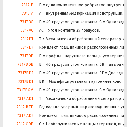
7317 B
B = однокомпонентное ребристое внутренне
7317 A
A = внутренняя модификация конструкции.
7317BG
B = 40 градусов угол контакта. G = Одноря
7317AC
AC = Угол контакта 25 градусов.
7317DT
T = Механически обработанный сепаратор из
7317DF
Комплект подшипников расположенных лицом
7317DB
D = профиль наружного кольца, усовершенс
7317BDB
B = 40 градусов угол контакта. DB = два 
7317BDF
B = 40 градусов угол контакта. DF = Два 
7317BDT
BD = Модифицированная внутренняя конструкц
7317BGM
B = 40 градусов угол контакта. G = Одноря
7317 ADT
T = Механически обработанный сепаратор из
7317 BEP
Радиально-упорный шарикоподшипник с угол
7317 ADF
Комплект подшипников расположенных лицом
7317 CDB
С = Необслуживаемые концы стержней, внут