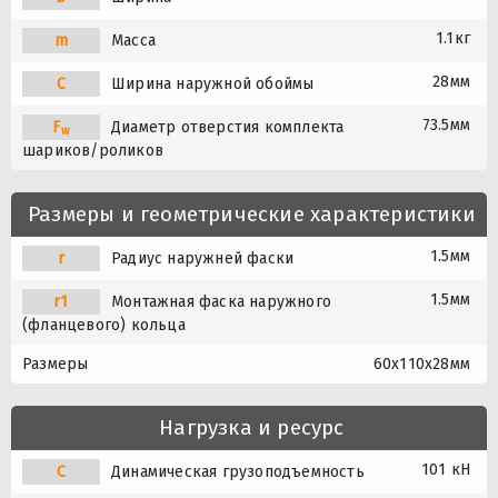
1.1кг
m
Масса
28мм
C
Ширина наружной обоймы
73.5мм
F
Диаметр отверстия комплекта
w
шариков/роликов
Размеры и геометрические характеристики
1.5мм
r
Радиус наружней фаски
1.5мм
r1
Монтажная фаска наружного
(фланцевого) кольца
Размеры
60x110x28мм
Нагрузка и ресурс
101 кН
C
Динамическая грузоподъемность