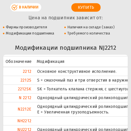
В НАЛИЧИИ
Цена на подшипник зависит от:
Фирмы производителя
Наличия на складе (заказ)
Модификации подшипника
Требуемого количества
Модификации подшипника NJ2212
Обозначение
Модификация
2212
Основное конструктивное исполнение.
2212S
S = смазочный паз и три отверстия в наружн
2212SK
SK = Толкатель клапана стержня, с шестиугол
N 2212
Однорядный цилиндрический роликоподшипник
Однорядный цилиндрический роликоподшипник
N2212E
Е = Увеличенная грузоподъемность.
NH2212
NU2212
Однорядный цилиндрический роликоподшипник