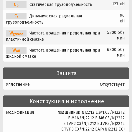
123 кН
C
Статическая грузоподъемность
0
96
C
Динамическая радиальная
r
кН
грузоподъемность
5300 об/
W
Частота вращения предельная при
grease
мин
пластичной смазке
6300 об/
W
Частота вращения предельная при
oil
мин
жидкой смазке
Защита
Уплотнение
Отсутствует
Конструкция и исполнение
Модификация
подшипник NJ2212 E.M1.C3/NJ2212
E.M1A/NJ2212 E.M6.C3/NJ2212
E.TVP2.C3/NJ2212 E.TVP3/NJ2212
E.TVP3.C3/NJ2212 EAP/NJ2212 ECJ