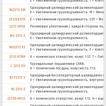
E = Увеличенная грузоподъемность. T = Клетк
Однорядный цилиндрический роликоподшипник
NJ2212 EM
E = Увеличенная грузоподъемность. М = Меха
2212EEG15
E = Увеличенная грузоподъемность. G15 = Фо
2212 2RSK
Резиновые уплотнения с каждой стороны под
Однорядный цилиндрический роликоподшипник
NU 2212 E
Е = Увеличенная грузоподъемность.
Однорядный цилиндрический роликоподшипник
NU2212 ET
E = Увеличенная грузоподъемность. T = Клетк
2212 KTN9
K = коническое отверстие, конус 1:12. T = Л
Тороидальные подшипники CARB.
C 2212 KV
К = Коническая посадка, конусность 1:12.
Однорядный бессепараторный цилиндрический
NCF2212 V
V = Увеличенная грузоподъемность, внутренн
Однорядный цилиндрический роликоподшипник
NJ 2212 E
Е = Увеличенная грузоподъемность.
2212K+H312
K = коническое отверстие, конус 1:12. H = в
Однорядный цилиндрический роликоподшипник