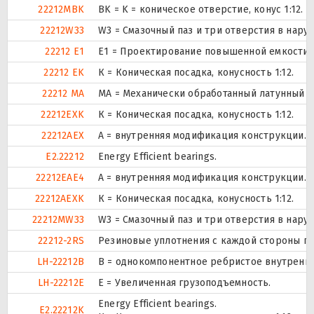
22212MBK
BK = K = коническое отверстие, конус 1:12.
22212W33
W3 = Смазочный паз и три отверстия в нар
22212 E1
E1 = Проектирование повышенной емкости.
22212 EK
К = Коническая посадка, конусность 1:12.
22212 MA
MA = Механически обработанный латунный с
22212EXK
К = Коническая посадка, конусность 1:12.
22212AEX
A = внутренняя модификация конструкции.
E2.22212
Energy Efficient bearings.
22212EAE4
A = внутренняя модификация конструкции.
22212AEXK
К = Коническая посадка, конусность 1:12.
22212MW33
W3 = Смазочный паз и три отверстия в нар
22212-2RS
Резиновые уплотнения с каждой стороны п
LH-22212B
B = однокомпонентное ребристое внутренне
LH-22212E
Е = Увеличенная грузоподъемность.
Energy Efficient bearings.
E2.22212K