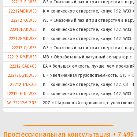
22212-E-W33
W3 = Смазочный паз и три отверстия в нар
22212MBKW33
K = коническое отверстие, конус 1:12. W33 
22212 KCW33
W3 = Смазочный паз и три отверстия в нар
22212EAKW33
K = коническое отверстие, конус 1:12. W33 
22212EMKW33
K = коническое отверстие, конус 1:12. W33 
22212 CJ.W33
W3 = Смазочный паз и три отверстия в нар
22212 KMBW33
MB = Обработанный латунный сепаратор с в
22212 EAE4C3
EA = большая емкость, лучше, чем прежний 
22212EG15W33
E = Увеличенная грузоподъемность. G15 = 
22212 E1.K.C3
K = коническое отверстие, конус 1:12. C3 =
22212-E-K-W33
K = коническое отверстие, конус 1:12. W33 
A6-22212M-2RZ
2RZ = Шариковый подшипник, с уплотнением 
Профессиональная консультация + 7 499