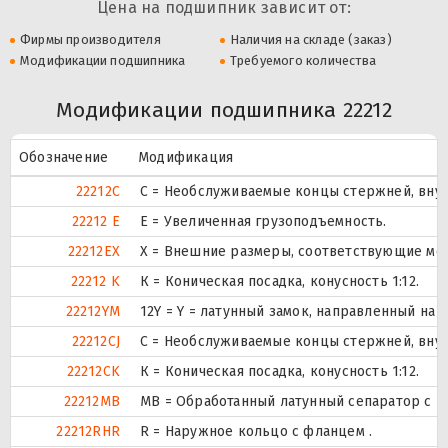
Цена на подшипник зависит от:
Фирмы производителя
Наличия на складе (заказ)
Модификации подшипника
Требуемого количества
Модификации подшипника 22212
Обозначение
Модификация
22212C
С = Необслуживаемые концы стержней, внут
22212 E
Е = Увеличенная грузоподъемность.
22212EX
X = Внешние размеры, соответствующие ме
22212 K
К = Коническая посадка, конусность 1:12.
22212YM
12Y = Y = латунный замок, направленный на
22212CJ
С = Необслуживаемые концы стержней, внут
22212CK
К = Коническая посадка, конусность 1:12.
22212MB
MB = Обработанный латунный сепаратор с в
22212RHR
R = Наружное кольцо с фланцем .