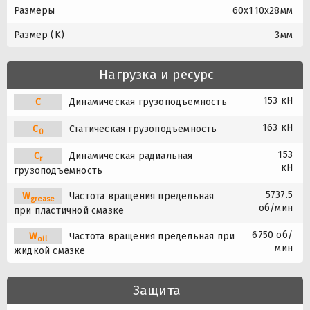
Размеры
60x110x28мм
Размер (K)
3мм
Нагрузка и ресурс
153 кН
C
Динамическая грузоподъемность
163 кН
C
Статическая грузоподъемность
0
153
C
Динамическая радиальная
r
кН
грузоподъемность
5737.5
W
Частота вращения предельная
grease
об/мин
при пластичной смазке
6750 об/
W
Частота вращения предельная при
oil
мин
жидкой смазке
Защита