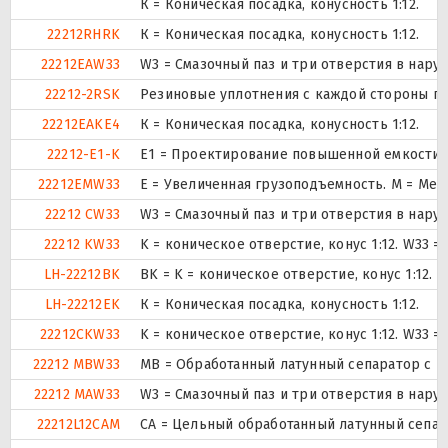
К = Коническая посадка, конусность 1:12.
22212RHRK
К = Коническая посадка, конусность 1:12.
22212EAW33
W3 = Смазочный паз и три отверстия в нар
22212-2RSK
Резиновые уплотнения с каждой стороны п
22212EAKE4
К = Коническая посадка, конусность 1:12.
22212-E1-K
E1 = Проектирование повышенной емкости.
22212EMW33
E = Увеличенная грузоподъемность. М = Ме
22212 CW33
W3 = Смазочный паз и три отверстия в нар
22212 KW33
K = коническое отверстие, конус 1:12. W33 
LH-22212BK
BK = K = коническое отверстие, конус 1:12.
LH-22212EK
К = Коническая посадка, конусность 1:12.
22212CKW33
K = коническое отверстие, конус 1:12. W33 
22212 MBW33
MB = Обработанный латунный сепаратор с в
22212 MAW33
W3 = Смазочный паз и три отверстия в нар
22212L12CAM
CA = Цельный обработанный латунный сепа