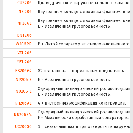
CUS206
Цилиндрическое наружное кольцо с канавкой 
NF 206
Внутреннем кольце с двойным фланцем, внеш
Внутреннем кольце с двойным фланцем, внеш
NF206E
Е = Увеличенная грузоподъемность.
BNT206
W206PP
P = Литой сепаратор из стеклонаполненного п
YAT 206
YET 206
ES206G2
G2 = установка с нормальным преднатягом.
NP206 E
Е = Увеличенная грузоподъемность.
Однорядный цилиндрический роликоподшипник
NU206 E
Е = Увеличенная грузоподъемность.
KH206AE
A = внутренняя модификация конструкции.
Однорядный цилиндрический роликоподшипник
NU206FM
F = Механически обработанный сепаратор из с
UC206S6
S = смазочный паз и три отверстия в наружн