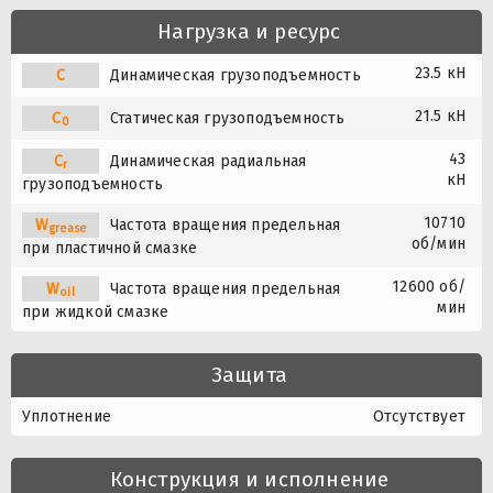
Нагрузка и ресурс
23.5 кН
C
Динамическая грузоподъемность
21.5 кН
C
Статическая грузоподъемность
0
43
C
Динамическая радиальная
r
кН
грузоподъемность
10710
W
Частота вращения предельная
grease
об/мин
при пластичной смазке
12600 об/
W
Частота вращения предельная
oil
мин
при жидкой смазке
Защита
Уплотнение
Отсутствует
Конструкция и исполнение