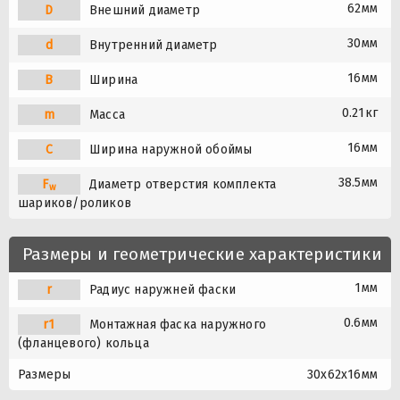
62мм
D
Внешний диаметр
30мм
d
Внутренний диаметр
16мм
B
Ширина
0.21кг
m
Масса
16мм
C
Ширина наружной обоймы
38.5мм
F
Диаметр отверстия комплекта
w
шариков/роликов
Размеры и геометрические характеристики
1мм
r
Радиус наружней фаски
0.6мм
r1
Монтажная фаска наружного
(фланцевого) кольца
Размеры
30x62x16мм