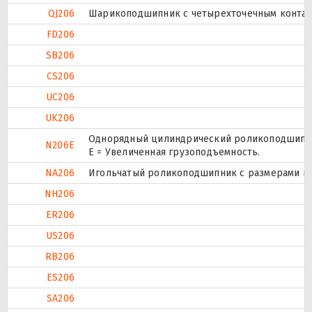
QJ206
Шарикоподшипник с четырехточечным контак
FD206
SB206
CS206
UC206
UK206
Однорядный цилиндрический роликоподшипник
N206E
Е = Увеличенная грузоподъемность.
NA206
Игольчатый роликоподшипник с размерами по 
NH206
ER206
US206
RB206
ES206
SA206