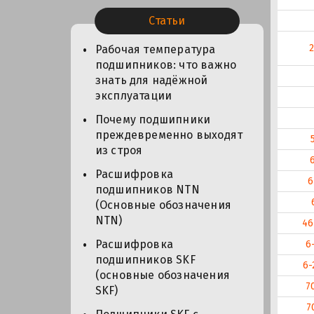
Статьи
Рабочая температура
подшипников: что важно
знать для надёжной
эксплуатации
Почему подшипники
преждевременно выходят
из строя
Расшифровка
6
подшипников NTN
(Основные обозначения
NTN)
46
Расшифровка
6
подшипников SKF
6-
(основные обозначения
7
SKF)
7