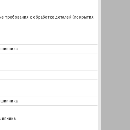
е требования к обработке деталей (покрытия,
дшипника.
дшипника.
шипника.