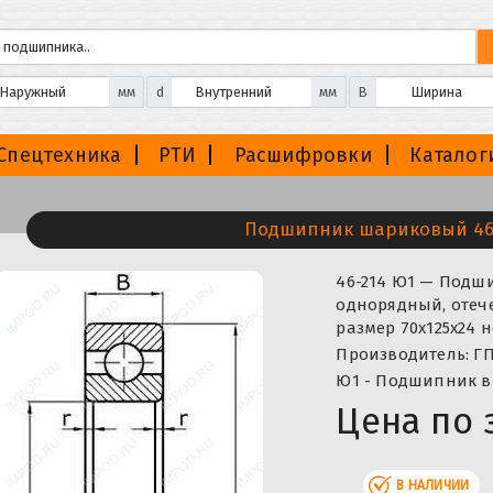
мм
d
мм
B
Спецтехника
РТИ
Расшифровки
Каталог
Подшипник шариковый 46
46-214 Ю1 — Под
однорядный, отече
размер 70x125x24 
Производитель: ГП
Ю1 - Подшипник в
Цена по 
В НАЛИЧИИ