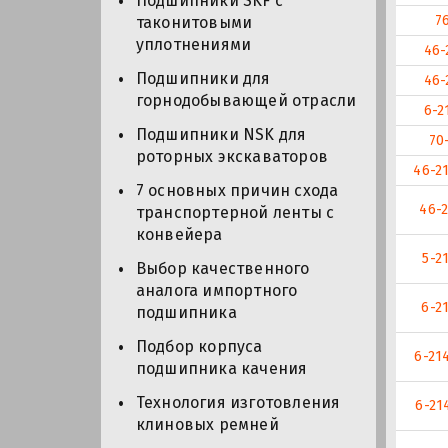
Подшипники SKF с
7
таконитовыми
уплотнениями
46-
Подшипники для
46-
горнодобывающей отрасли
6-2
Подшипники NSK для
70
роторных экскаваторов
46-2
7 основных причин схода
46-
транспортерной ленты с
конвейера
5-2
Выбор качественного
аналога импортного
6-2
подшипника
Подбор корпуса
6-21
подшипника качения
Технология изготовления
6-21
клиновых ремней