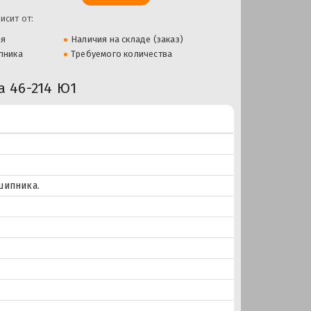
исит от:
ля
Наличия на складе (заказ)
пника
Требуемого количества
 46-214 Ю1
шипника.