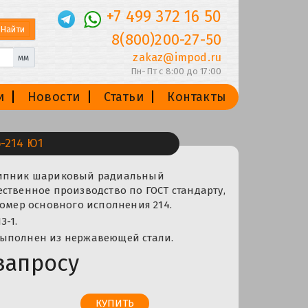
+7 499 372 16 50
8(800)200-27-50
zakaz@impod.ru
мм
Пн-Пт с 8:00 до 17:00
и
Новости
Статьи
Контакты
-214 Ю1
шипник шариковый радиальный
ственное производство по ГОСТ стандарту,
номер основного исполнения 214.
З-1.
ыполнен из нержавеющей стали.
запросу