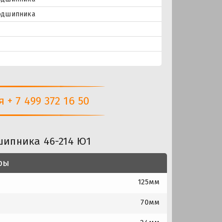
подшипника
+ 7 499 372 16 50
шипника 46-214 Ю1
ры
125мм
70мм