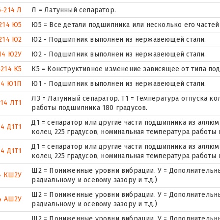
6-214 Л
Л = Латунный сепаратор.
214 Ю5
Ю5 = Все детали подшипника или несколько его часте
214 Ю2
Ю2 - Подшипник выполнен из нержавеющей стали.
14 Ю2У
Ю2 - Подшипник выполнен из нержавеющей стали.
-214 К5
К5 = Конструктивное изменение зависящее от типа по
14 Ю1П
Ю1 - Подшипник выполнен из нержавеющей стали.
Л3 = Латунный сепаратор. Т1 = Температура отпуска ко
214 ЛТ1
работы подшипника 180 градусов.
Д1 = сепаратор или другие части подшипника из аллюми
14 Д1Т1
колец 225 градусов, номинальная температура работы 
Д1 = сепаратор или другие части подшипника из аллюми
14 Д1Т1
колец 225 градусов, номинальная температура работы 
Ш2 = Пониженные уровни вибрации. У = Дополнительны
4 КШ2У
радиальному и осевому зазору и т.д.)
Ш2 = Пониженные уровни вибрации. У = Дополнительны
4 АШ2У
радиальному и осевому зазору и т.д.)
Ш2 = Пониженные уровни вибрации. У = Дополнительны