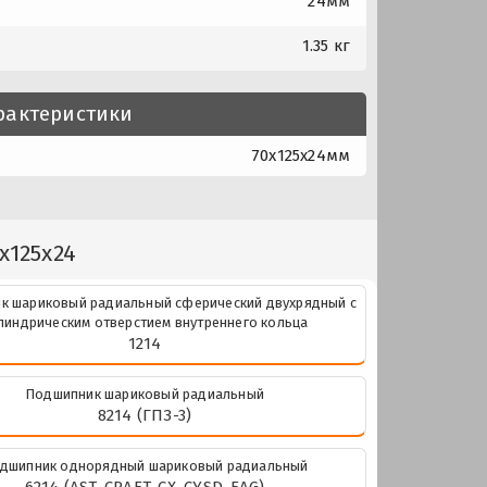
24мм
1.35 кг
рактеристики
70x125x24мм
x125x24
к шариковый радиальный сферический двухрядный с
линдрическим отверстием внутреннего кольца
1214
Подшипник шариковый радиальный
8214 (ГПЗ-3)
дшипник однорядный шариковый радиальный
6214 (AST, CRAFT, CX, CYSD, FAG)