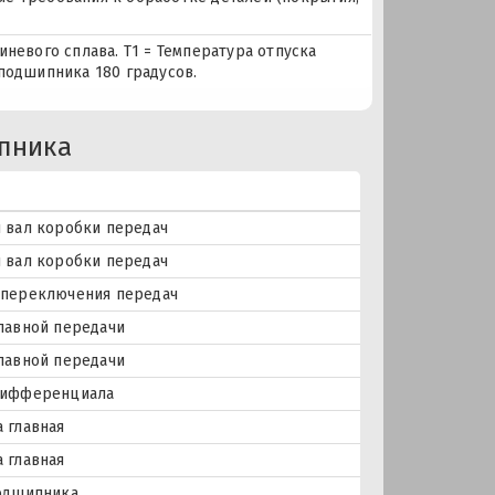
невого сплава. Т1 = Температура отпуска
подшипника 180 градусов.
пника
 вал коробки передач
 вал коробки передач
 переключения передач
лавной передачи
лавной передачи
дифференциала
 главная
 главная
подшипника