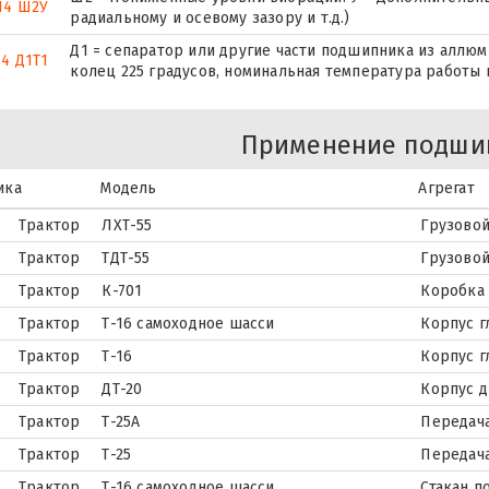
14 Ш2У
радиальному и осевому зазору и т.д.)
Д1 = сепаратор или другие части подшипника из аллюми
14 Д1Т1
колец 225 градусов, номинальная температура работы 
Применение подши
ика
Модель
Агрегат
Трактор
ЛХТ-55
Грузовой
Трактор
ТДТ-55
Грузовой
Трактор
К-701
Коробка
Трактор
Т-16 самоходное шасси
Корпус г
Трактор
Т-16
Корпус г
Трактор
ДТ-20
Корпус 
Трактор
Т-25А
Передача
Трактор
Т-25
Передача
Трактор
Т-16 самоходное шасси
Стакан 