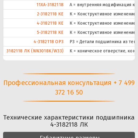
11XA-3182118
A = внутренняя модификация ко
2-3182118 КЕ
К = Конструктивное изменение з
4-3182118 КЕ
К = Конструктивное изменение з
5-3182118 КЕ
К = Конструктивное изменение з
4-3182118 ОР3
Р3 = Детали подшипника из теп
3182118 ЛК (NN3018K/W33)
K = коническое отверстие, кону
Профессиональная консультация + 7 499
372 16 50
Технические характеристики подшипника
4-3182118 ЛК
Габаритные размеры