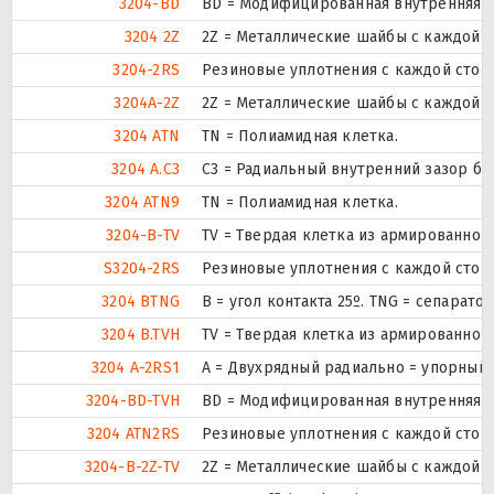
3204-BD
BD = Модифицированная внутренняя кон
3204 2Z
2Z = Металлические шайбы с каждой 
3204-2RS
Резиновые уплотнения с каждой стор
3204A-2Z
2Z = Металлические шайбы с каждой 
3204 ATN
TN = Полиамидная клетка.
3204 A.C3
C3 = Радиальный внутренний зазор б
3204 ATN9
TN = Полиамидная клетка.
3204-B-TV
TV = Твердая клетка из армированног
S3204-2RS
Резиновые уплотнения с каждой стор
3204 BTNG
B = угол контакта 25º. TNG = сепарат
3204 B.TVH
TV = Твердая клетка из армированног
3204 A-2RS1
A = Двухрядный радиально = упорный 
3204-BD-TVH
BD = Модифицированная внутренняя ко
3204 ATN2RS
Резиновые уплотнения с каждой стор
3204-B-2Z-TV
2Z = Металлические шайбы с каждой 