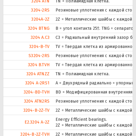
3204 ATN
TN = Полиамидная клетка.
3204-2RS
Резиновые уплотнения с каждой стор
3204A-2Z
2Z = Металлические шайбы с каждой 
3204 BTNG
B = угол контакта 25º. TNG = сепарат
3204 A.C3
C3 = Радиальный внутренний зазор б
3204-B-TV
TV = Твердая клетка из армированног
S3204-2RS
Резиновые уплотнения с каждой стор
3204 B.TVH
TV = Твердая клетка из армированног
3204 ATNZZ
TN = Полиамидная клетка.
3204 A-2RS1
A = Двухрядный радиально = упорный 
3204-BD-TVH
BD = Модифицированная внутренняя ко
3204 ATN2RS
Резиновые уплотнения с каждой стор
3204-B-2Z-TV
2Z = Металлические шайбы с каждой 
Energy Efficient bearings.
E2.3204 A-2Z
2Z = Металлические шайбы с каждой 
3204-B-2Z-TVH
2Z = Металлические шайбы с каждой 