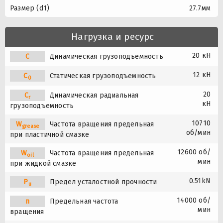
Размер (d1)
27.7мм
Нагрузка и ресурс
20 кН
C
Динамическая грузоподъемность
12 кН
C
Статическая грузоподъемность
0
20
C
Динамическая радиальная
r
кН
грузоподъемность
10710
W
Частота вращения предельная
grease
об/мин
при пластичной смазке
12600 об/
W
Частота вращения предельная
oil
мин
при жидкой смазке
0.51kN
P
Предел усталостной прочности
u
14000 об/
n
Предельная частота
мин
вращения