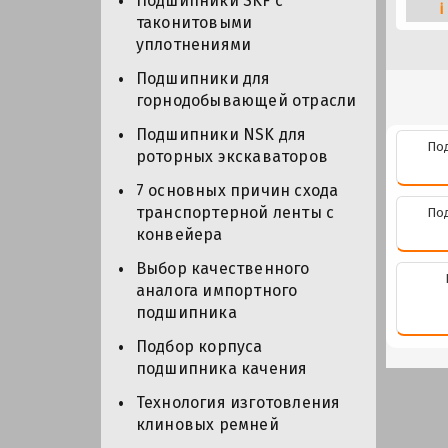
Подшипники SKF с
i
таконитовыми
уплотнениями
Подшипники для
горнодобывающей отрасли
Подшипники NSK для
По
роторных экскаваторов
7 основных причин схода
транспортерной ленты с
По
конвейера
Выбор качественного
аналога импортного
подшипника
Подбор корпуса
подшипника качения
Технология изготовления
клиновых ремней