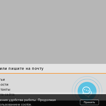
или пишите на почту
тьи
вости
такты
та сайта
шения удобства работы. Продолжая
Принять
пользованием cookie.