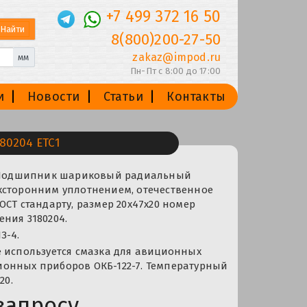
+7 499 372 16 50
8(800)200-27-50
zakaz@impod.ru
мм
Пн-Пт с 8:00 до 17:00
и
Новости
Статьи
Контакты
80204 ЕТС1
— Подшипник шариковый радиальный
хсторонним уплотнением, отечественное
ОСТ стандарту, размер 20x47x20 номер
ния 3180204.
З-4.
е используется смазка для авиционных
онных приборов ОКБ-122-7. Температурный
20.
запросу