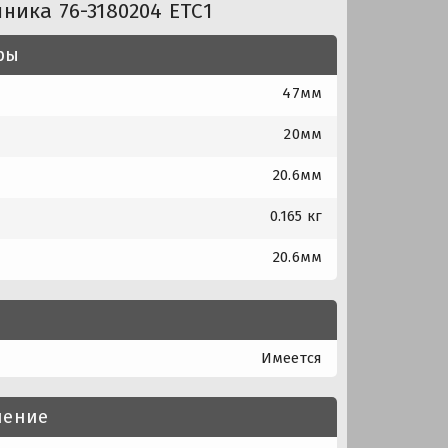
ника 76-3180204 ЕТС1
ры
47мм
20мм
20.6мм
0.165 кг
20.6мм
Имеется
нение