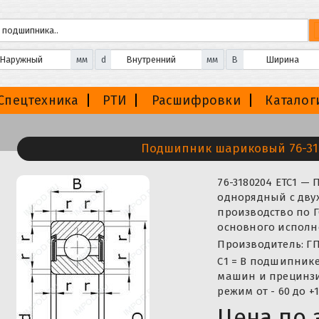
мм
d
мм
B
Спецтехника
РТИ
Расшифровки
Каталог
Подшипник шариковый 76-31
76-3180204 ЕТС1 
однорядный с дву
производство по Г
основного исполне
Производитель: ГП
С1 = В подшипник
машин и прецинзи
режим от - 60 до +1
Цена по 