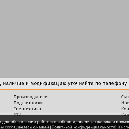
у, наличие и модификацию уточняйте по телефону 
Производители
Ста
Подшипники
Но
Спецтехника
Кон
РТИ
Кар
e для обеспечения работоспособности, анализа трафика и повы
 вы соглашаетесь с нашей [
Политикой конфиденциальности
] и ис
©
Impod.ru - Продажа подшипников в Москве