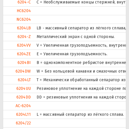
6204-C
С = Необслуживаемые концы стержней, внутр
HC6204
NC6204
6204LB
LB - массивный сепаратор из лёгкого сплава,
6204-Z
Металлический экран с одной стороны.
6204VV
V = Увеличенная грузоподъемность, внутренн
6204ZE
Е = Увеличенная грузоподъемность.
6204BI
B = однокомпонентное ребристое внутреннее
6204DW
W = Без кольцевой канавки и смазочных отве
6204LT
T = Механически обработанный сепаратор из т
6204UU
Резиновое уплотнение на каждой стороне по
6204DD
DD = резиновые уплотнения на каждой сторо
AC-6204
6204L11
L = массивный сепаратор из лёгкого сплава.
6204/22