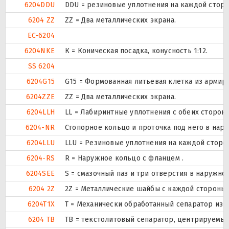
6204DDU
DDU = резиновые уплотнения на каждой стор
6204 ZZ
ZZ = Два металлических экрана.
EC-6204
6204NKE
К = Коническая посадка, конусность 1:12.
SS 6204
6204G15
G15 = Формованная литьевая клетка из армир
6204ZZE
ZZ = Два металлических экрана.
6204LLH
LL = Лабиринтные уплотнения с обеих сторон 
6204-NR
Стопорное кольцо и проточка под него в нар
6204LLU
LLU = Резиновые уплотнения на каждой сторо
6204-RS
R = Наружное кольцо с фланцем .
6204SEE
S = смазочный паз и три отверстия в наружн
6204 2Z
2Z = Металлические шайбы с каждой стороны
6204T1X
T = Механически обработанный сепаратор из т
6204 TB
ТВ = текстолитовый сепаратор, центрируемый