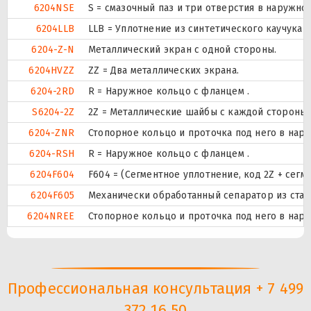
6204NSE
S = смазочный паз и три отверстия в наружн
6204LLB
LLB = Уплотнение из синтетического каучука б
6204-Z-N
Металлический экран с одной стороны.
6204HVZZ
ZZ = Два металлических экрана.
6204-2RD
R = Наружное кольцо с фланцем .
S6204-2Z
2Z = Металлические шайбы с каждой стороны
6204-ZNR
Стопорное кольцо и проточка под него в нар
6204-RSH
R = Наружное кольцо с фланцем .
6204F604
F604 = (Сегментное уплотнение, код 2Z + сегм
6204F605
Механически обработанный сепаратор из стали
6204NREE
Стопорное кольцо и проточка под него в нар
Профессиональная консультация + 7 499
372 16 50