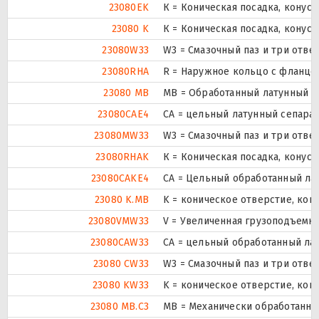
23080EK
К = Коническая посадка, конусно
23080 K
К = Коническая посадка, конусно
23080W33
W3 = Смазочный паз и три отв
23080RHA
R = Наружное кольцо с фланцем
23080 MB
MB = Обработанный латунный с
23080CAE4
CA = цельный латунный сепара
23080MW33
W3 = Смазочный паз и три отв
23080RHAK
К = Коническая посадка, конусно
23080CAKE4
CA = Цельный обработанный ла
23080 K.MB
K = коническое отверстие, кон
23080VMW33
V = Увеличенная грузоподъемно
23080CAW33
CA = цельный обработанный ла
23080 CW33
W3 = Смазочный паз и три отв
23080 KW33
K = коническое отверстие, кон
23080 MB.C3
MB = Механически обработанны