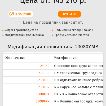
Цена от:
143 216 р.
В НАЛИЧИИ
Цена на подшипник зависит от:
Фирмы производителя
Наличия на складе (заказ)
Модификации подшипника
Требуемого количества
Модификации подшипника 23080YMB
Обозначение
Модификация
23080
Основное конструктивное испо
23080E
Е = Увеличенная грузоподъемно
23080B
B = однокомпонентное ребрист
23080R
R = Наружное кольцо с фланцем
23080BK
BK = K = коническое отверстие,
23080RK
К = Коническая посадка, конусно