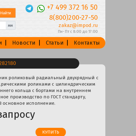
+7 499 372 16 50
8(800)200-27-50
zakaz@impod.ru
мм
Пн-Пт с 8:00 до 17:00
и
Новости
Статьи
Контакты
282180
ник роликовый радиальный двухрядный с
дрическими роликами с цилиндрическим
ннего кольца с бортами на внутреннем
нное производство по ГОСТ стандарту,
8 основное исполнение.
запросу