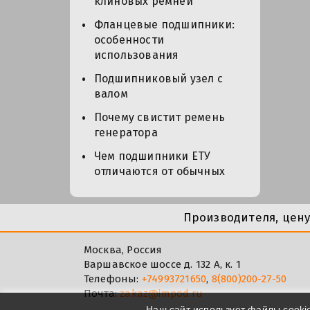
клиновых ремней
Фланцевые подшипники:
особенности
использования
Подшипниковый узел с
валом
Почему свистит ремень
генератора
Чем подшипники ЕТУ
отличаются от обычных
Производителя, цен
Москва, Россия
Варшавское шоссе д. 132 А, к. 1
Телефоны:
+74993721650
,
8(800)200-27-50
Почта:
zakaz@impod.ru
Наш сайт использует файлы cooki