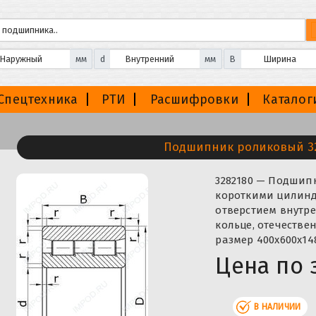
мм
d
мм
B
Спецтехника
РТИ
Расшифровки
Каталог
Подшипник роликовый 3
3282180 — Подшип
короткими цилин
отверстием внутре
кольце, отечестве
размер 400x600x14
Цена по 
В НАЛИЧИИ