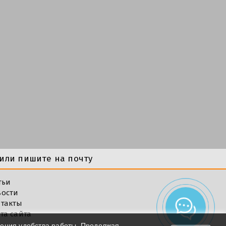
или пишите на почту
тьи
вости
такты
та сайта
шения удобства работы. Продолжая