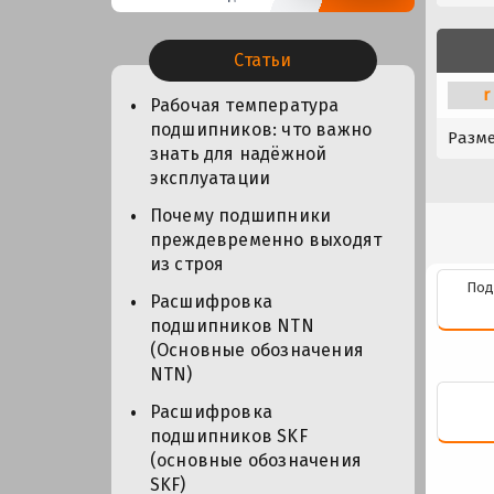
Статьи
r
Рабочая температура
подшипников: что важно
Разм
знать для надёжной
эксплуатации
Почему подшипники
преждевременно выходят
из строя
Под
Расшифровка
подшипников NTN
(Основные обозначения
NTN)
Расшифровка
подшипников SKF
(основные обозначения
SKF)