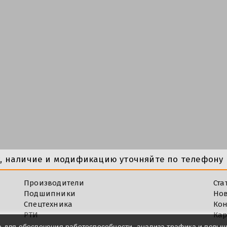
у, наличие и модификацию уточняйте по телефону 
Производители
Ста
Подшипники
Но
Спецтехника
Кон
РТИ
Кар
e для обеспечения работоспособности, анализа трафика и повы