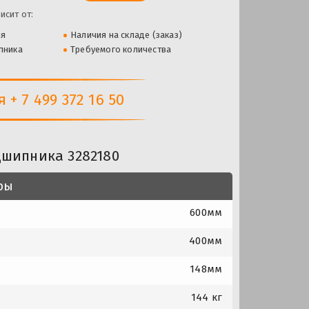
исит от:
ля
Наличия на складе (заказ)
пника
Требуемого количества
+ 7 499 372 16 50
дшипника 3282180
ры
600мм
400мм
148мм
144 кг