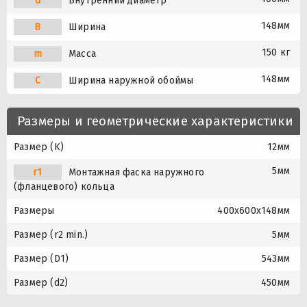
d
Внутренний диаметр
148мм
B
Ширина
150 кг
m
Масса
148мм
C
Ширина наружной обоймы
Размеры и геометрические характеристики
Размер (K)
12мм
5мм
r1
Монтажная фаска наружного
(фланцевого) кольца
Размеры
400x600x148мм
Размер (r2 min.)
5мм
Размер (D1)
543мм
Размер (d2)
450мм