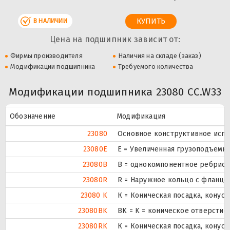
В НАЛИЧИИ
Цена на подшипник зависит от:
Фирмы производителя
Наличия на складе (заказ)
Модификации подшипника
Требуемого количества
Модификации подшипника 23080 CC.W33
Обозначение
Модификация
23080
Основное конструктивное испо
23080E
Е = Увеличенная грузоподъемно
23080B
B = однокомпонентное ребрист
23080R
R = Наружное кольцо с фланцем
23080 K
К = Коническая посадка, конусно
23080BK
BK = K = коническое отверстие,
23080RK
К = Коническая посадка, конусно