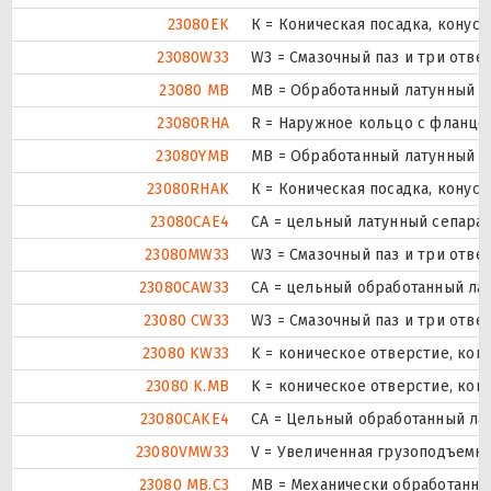
23080EK
К = Коническая посадка, конусно
23080W33
W3 = Смазочный паз и три отв
23080 MB
MB = Обработанный латунный с
23080RHA
R = Наружное кольцо с фланцем
23080YMB
MB = Обработанный латунный с
23080RHAK
К = Коническая посадка, конусно
23080CAE4
CA = цельный латунный сепара
23080MW33
W3 = Смазочный паз и три отв
23080CAW33
CA = цельный обработанный ла
23080 CW33
W3 = Смазочный паз и три отв
23080 KW33
K = коническое отверстие, кон
23080 K.MB
K = коническое отверстие, кон
23080CAKE4
CA = Цельный обработанный ла
23080VMW33
V = Увеличенная грузоподъемно
23080 MB.C3
MB = Механически обработанны