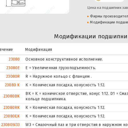
Цена на подшипник зав
Фирмы производите
Модификации подши
Модификации подшипник
ачение
Модификация
23080
Основное конструктивное исполнение.
23080E
Е = Увеличенная грузоподъемность.
23080R
R = Наружное кольцо с фланцем .
23080 K
К = Коническая посадка, конусность 1:12.
BK = K = коническое отверстие, конус 1:12. D1 = С
23080BK
кольце подшипника.
23080RK
К = Коническая посадка, конусность 1:12.
23080EK
К = Коническая посадка, конусность 1:12.
23080W33
W3 = Смазочный паз и три отверстия в наружном к