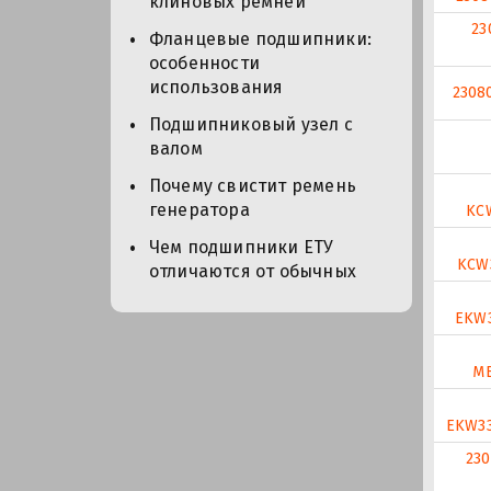
клиновых ремней
23
Фланцевые подшипники:
особенности
использования
2308
Подшипниковый узел с
валом
Почему свистит ремень
генератора
KC
Чем подшипники ЕТУ
KCW
отличаются от обычных
EKW
M
EKW3
23