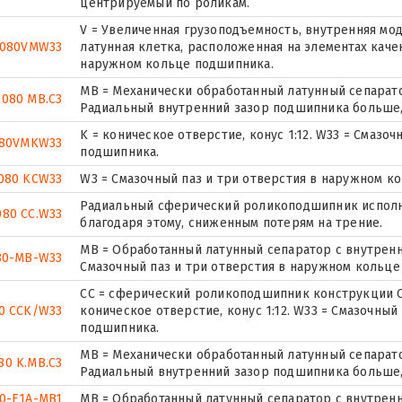
центрируемый по роликам.
V = Увеличенная грузоподъемность, внутренняя мо
3080VMW33
латунная клетка, расположенная на элементах качен
наружном кольце подшипника.
MB = Механически обработанный латунный сепарато
3080 MB.C3
Радиальный внутренний зазор подшипника больше,
K = коническое отверстие, конус 1:12. W33 = Смазо
080VMKW33
подшипника.
080 KCW33
W3 = Смазочный паз и три отверстия в наружном к
Радиальный сферический роликоподшипник исполн
080 CC.W33
благодаря этому, сниженным потерям на трение.
MB = Обработанный латунный сепаратор с внутренн
80-MB-W33
Смазочный паз и три отверстия в наружном кольце
CC = сферический роликоподшипник конструкции C
0 CCK/W33
коническое отверстие, конус 1:12. W33 = Смазочный
подшипника.
MB = Механически обработанный латунный сепарато
80 K.MB.C3
Радиальный внутренний зазор подшипника больше,
0-E1A-MB1
MB = Обработанный латунный сепаратор с внутрен