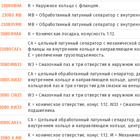
23080RHA
R = Наружное кольцо с фланцем .
23080 MB
MB = Обработанный латунный сепаратор с внутрен
23080YMB
MB = Обработанный латунный сепаратор с внутрен
23080RHAK
К = Коническая посадка, конусность 1:12.
CA = цельный латунный сепаратор с механической 
23080CAE4
фланцы на внутреннем кольце и направляющем ко
Е = увеличенная грузоподъемность.
23080MW33
W3 = Смазочный паз и три отверстия в наружном к
CA = цельный обработанный латунный сепаратор, 
3080CAW33
внутреннем кольце и направляющем кольце, центр
кольцевой паз и три отверстия для смазки на вне
3080 CW33
W3 = Смазочный паз и три отверстия в наружном к
K = коническое отверстие, конус 1:12. W33 = Смазо
3080 KW33
подшипника.
CA = Цельный обработанный латунный сепаратор, 
3080CAKE4
внутреннем кольце и направляющем кольце, цент
K = коническое отверстие, конус 1:12. М = Механич
23080 K.MB