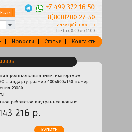
+7 499 372 16 50
8(800)200-27-50
zakaz@impod.ru
мм
Пн-Пт с 8:00 до 17:00
и
Новости
Статьи
Контакты
3080B
ский роликоподшипник, импортное
SO стандарту, размер 400x600x148 номер
ния 23080.
N.
ное ребристое внутреннее кольцо.
143 216 р.