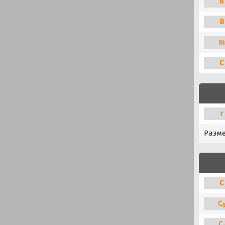
d
B
m
C
r
Разм
C
C
C