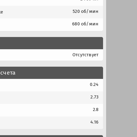
520 об/мин
ке
680 об/мин
Отсутствует
счета
0.24
2.73
2.8
4.16