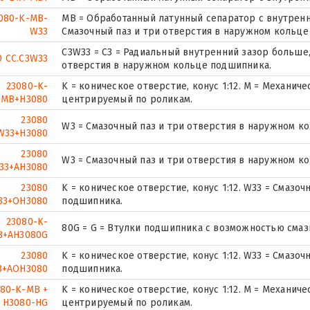
080-K-MB-
MB = Обработанный латунный сепаратор с внутренн
W33
Смазочный паз и три отверстия в наружном кольце
C3W33 = C3 = Радиальный внутренний зазор больше,
0 CC.C3W33
отверстия в наружном кольце подшипника.
23080-K-
K = коническое отверстие, конус 1:12. М = Механич
MB+H3080
центрируемый по роликам.
23080
W3 = Смазочный паз и три отверстия в наружном к
W33+H3080
23080
W3 = Смазочный паз и три отверстия в наружном к
33+AH3080
23080
K = коническое отверстие, конус 1:12. W33 = Смазо
33+OH3080
подшипника.
23080-K-
80G = G = Втулки подшипника с возможностью смаз
B+AH3080G
23080
K = коническое отверстие, конус 1:12. W33 = Смазо
3+AOH3080
подшипника.
080-K-MB +
K = коническое отверстие, конус 1:12. М = Механич
H3080-HG
центрируемый по роликам.