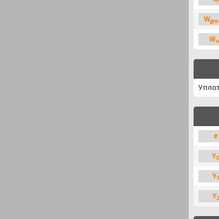
r
W
gre
W
o
Упло
e
Y
Y
Y