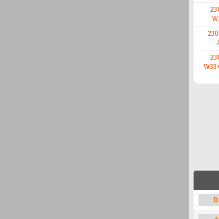
23
W
23
23
W33
D