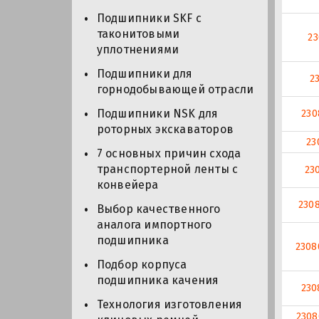
Подшипники SKF с
таконитовыми
2
уплотнениями
Подшипники для
2
горнодобывающей отрасли
Подшипники NSK для
23
роторных экскаваторов
23
7 основных причин схода
транспортерной ленты с
23
конвейера
230
Выбор качественного
аналога импортного
подшипника
2308
Подбор корпуса
подшипника качения
230
Технология изготовления
2308