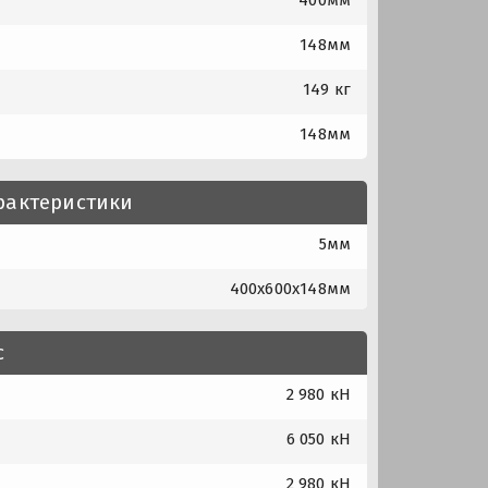
148мм
149 кг
148мм
рактеристики
5мм
400x600x148мм
с
2 980 кН
6 050 кН
2 980 кН