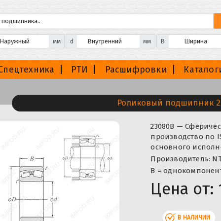
мм
d
мм
B
Спецтехника
РТИ
Расшифровки
Каталог
Роликовый подшипник 2
23080B — Сфериче
производство по I
основного исполне
Производитель: NT
B = однокомпонент
Цена от:
В НАЛИЧИИ