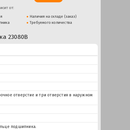
исит от:
ля
Наличия на складе (заказ)
пника
Требуемого количества
а 23080B
мазочное отверстие и три отверстия в наружном
ольце подшипника.