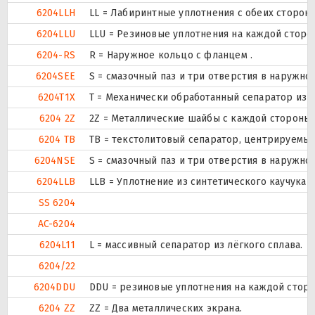
6204LLH
LL = Лабиринтные уплотнения с обеих сторон 
6204LLU
LLU = Резиновые уплотнения на каждой сторо
6204-RS
R = Наружное кольцо с фланцем .
6204SEE
S = смазочный паз и три отверстия в наружн
6204T1X
T = Механически обработанный сепаратор из т
6204 2Z
2Z = Металлические шайбы с каждой стороны
6204 TB
ТВ = текстолитовый сепаратор, центрируемый
6204NSE
S = смазочный паз и три отверстия в наружн
6204LLB
LLB = Уплотнение из синтетического каучука б
SS 6204
AC-6204
6204L11
L = массивный сепаратор из лёгкого сплава.
6204/22
6204DDU
DDU = резиновые уплотнения на каждой стор
6204 ZZ
ZZ = Два металлических экрана.