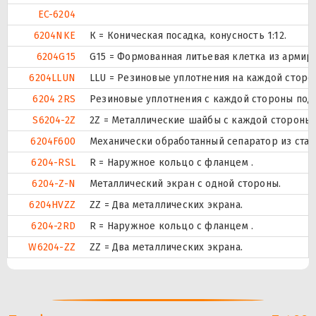
EC-6204
6204NKE
К = Коническая посадка, конусность 1:12.
6204G15
G15 = Формованная литьевая клетка из армир
6204LLUN
LLU = Резиновые уплотнения на каждой сторо
6204 2RS
Резиновые уплотнения с каждой стороны под
S6204-2Z
2Z = Металлические шайбы с каждой стороны
6204F600
Механически обработанный сепаратор из стали
6204-RSL
R = Наружное кольцо с фланцем .
6204-Z-N
Металлический экран с одной стороны.
6204HVZZ
ZZ = Два металлических экрана.
6204-2RD
R = Наружное кольцо с фланцем .
W6204-ZZ
ZZ = Два металлических экрана.