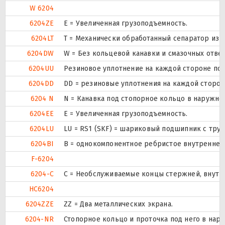
W 6204
6204ZE
Е = Увеличенная грузоподъемность.
6204LT
T = Механически обработанный сепаратор из т
6204DW
W = Без кольцевой канавки и смазочных отве
6204UU
Резиновое уплотнение на каждой стороне по
6204DD
DD = резиновые уплотнения на каждой сторо
6204 N
N = Канавка под стопорное кольцо в наружно
6204EE
Е = Увеличенная грузоподъемность.
6204LU
LU = RS1 (SKF) = шариковый подшипник с тру
6204BI
B = однокомпонентное ребристое внутреннее
F-6204
6204-C
С = Необслуживаемые концы стержней, внутр
HC6204
6204ZZE
ZZ = Два металлических экрана.
6204-NR
Стопорное кольцо и проточка под него в нар