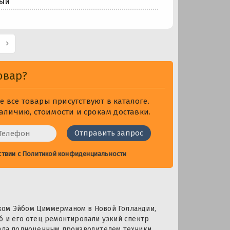
ый
овар?
 все товары присутствуют в каталоге.
личию, стоимости и срокам доставки.
ствии с
Политикой конфиденциальности
ком Эйбом Циммерманом в Новой Голландии,
б и его отец ремонтировали узкий спектр
тала полноценным производителем техники.