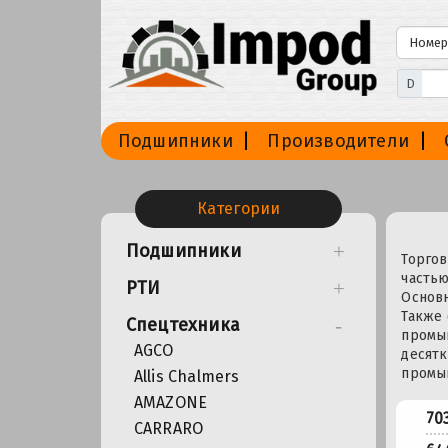
D
Подшипники
Производители
Категории
Подшипники
Торгов
частью
РТИ
Основн
Также 
Спецтехника
промыш
AGCO
десятк
промы
Allis Chalmers
AMAZONE
70
CARRARO