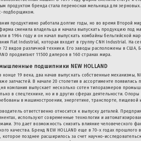
ым продуктом бренда стала переносная мельница для зерновых.
с-подборщиком.
ания продуктивно работала долгие годы, но во время Второй ми
 фирма сменила владельца и начала выпускать продукцию под ма
али в 1964 году и он начал выпускать комбайны бельгийской мар
ния Fiat Industrial, которая входит в группу CNH Industrial. Н
е 72 видов различной техники. Его заводы расположены в США, 
AND продвигают 11500 дилеров в 160 странах мира.
мышленные подшипники NEW HOLLAND
в конце 19 века, два начав выпускать собственные механизмы, 
аже запчастей. В начале 20 столетия в ассортименте появились
дня компания выпускает несколько сотен типоразмеров промы
олько в спецтехнике, но и в других сферах деятельности. Опоры
ребованы в машиностроении, энергетике, транспорте, пищевой
зводитель ответственно относится к выпуску деталей. Предпри
инентах, используют современные технологии и автоматизиров
емами. Это дает возможность снизить влияние человеческого фа
кого качества. Бренд NEW HOLLAND еще в 70-х годах прошлого 
, которое позднее расширилось за счет научно-исследовательск