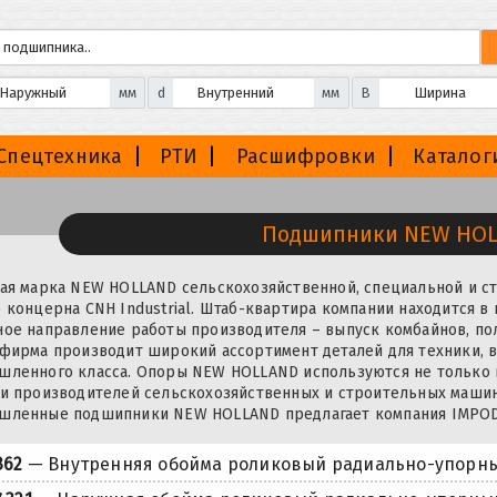
мм
d
мм
B
Спецтехника
РТИ
Расшифровки
Каталог
Подшипники NEW HO
ая марка NEW HOLLAND сельскохозяйственной, специальной и с
 концерна CNH Industrial. Штаб-квартира компании находится в 
ое направление работы производителя – выпуск комбайнов, по
фирма производит широкий ассортимент деталей для техники, 
ленного класса. Опоры NEW HOLLAND используются не только в
и производителей сельскохозяйственных и строительных машин
шленные подшипники NEW HOLLAND предлагает компания IMPOD
362
— Внутренняя обойма роликовый радиально-упорн