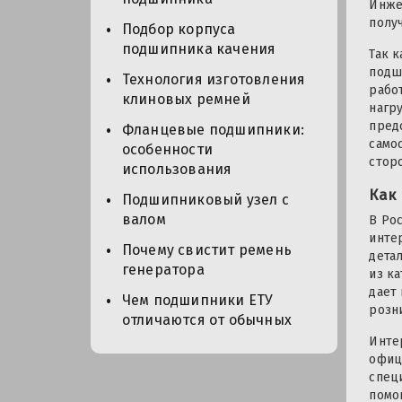
Инже
полу
Подбор корпуса
подшипника качения
Так 
подш
Технология изготовления
рабо
клиновых ремней
нагр
пред
Фланцевые подшипники:
само
особенности
стор
использования
Как
Подшипниковый узел с
валом
В Ро
инте
Почему свистит ремень
дета
генератора
из к
дает
Чем подшипники ЕТУ
розн
отличаются от обычных
Инте
офиц
спец
помо