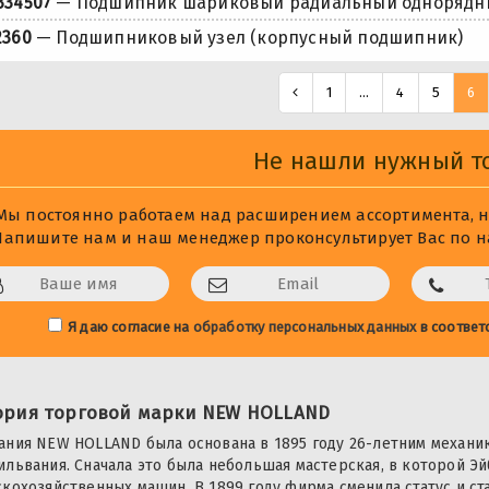
334507
— Подшипник шариковый радиальный однорядн
2360
— Подшипниковый узел (корпусный подшипник)
1
...
4
5
6
Не нашли нужный т
Мы постоянно работаем над расширением ассортимента, не
Напишите нам и наш менеджер проконсультирует Вас по на
Я даю согласие на
обработку персональных данных
в соответ
ория торговой марки NEW HOLLAND
ания NEW HOLLAND была основана в 1895 году 26-летним механи
ильвания. Сначала это была небольшая мастерская, в которой Эй
скохозяйственных машин. В 1899 году фирма сменила статус и с