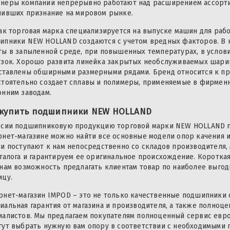
неры компании непрерывно работают над расширением ассорти
чивших признание на мировом рынке.
как торговая марка специализируется на выпуске машин для раб
ипники NEW HOLLAND создаются с учетом вредных факторов. В 
ты в запыленной среде, при повышенных температурах, в услов
узок. Хорошо развита линейка закрытых необслуживаемых шар
ставлены обширными размерными рядами. Бренд относится к пр
стоятельно создает сплавы и полимеры, применяемые в фирменн
онним заводам.
 купить подшипники NEW HOLLAND
ссии подшипниковую продукцию торговой марки NEW HOLLAND п
рнет-магазине можно найти все основные модели опор качения и
ли поступают к нам непосредственно со складов производителя
аталога и гарантируем ее оригинальное происхождение. Коротка
 нам возможность предлагать клиентам товар по наиболее выгодн
ицу.
рнет-магазин IMPOD – это не только качественные подшипники 
иальная гарантия от магазина и производителя, а также полно
иалистов. Мы предлагаем покупателям полноценный сервис евр
гут выбрать нужную вам опору в соответствии с необходимыми 