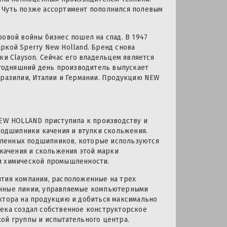
 Чуть позже ассортимент пополнился полевым
ровой войны бизнес пошел на спад. В 1947
ркой Sperry New Holland. Бренд снова
ки Clayson. Сейчас его владельцем является
а сегодняшний день производитель выпускает
Бразилии, Италии и Германии. Продукцию NEW
NEW HOLLAND приступила к производству и
 подшипники качения и втулки скольжения.
шленных подшипников, которые используются
 качения и скольжения этой марки
 и химической промышленности.
ятия компании, расположенные на трех
анные линии, управляемые компьютерными
ктора на продукцию и добиться максимально
века создал собственное конструкторское
ой группы и испытательного центра.