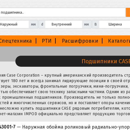
мм
d
мм
B
Спецтехника
РТИ
Расшифровки
Каталог
Подшипники CAS
ия Case Corporation – крупный американский производитель ст
вует 180 лет и всегда занимал лидирующие позиции в своей отр
зеры, экскаваторы, фронтальные погрузчики, мини-погрузчики,
тью обеспечивает свою технику запасными частями. Одним из р
к промышленных подшипников. Производитель не только полно
тей и многочисленных сервисов, но и поставляет опоры качени
 несложно купить подшипники CASE рядовым потребителям, кот
ет-магазин IMPOD официально представляет продукцию торгово
43001-7
— Наружная обойма роликовый радиально-упо