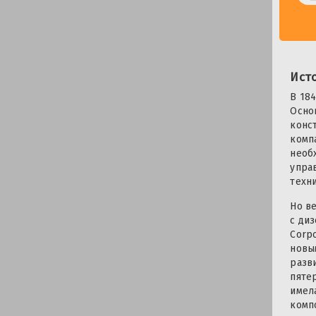
Ист
В 18
Осно
конс
комп
необ
упра
техн
Но в
с ди
Corp
новы
разв
пяте
имел
комп