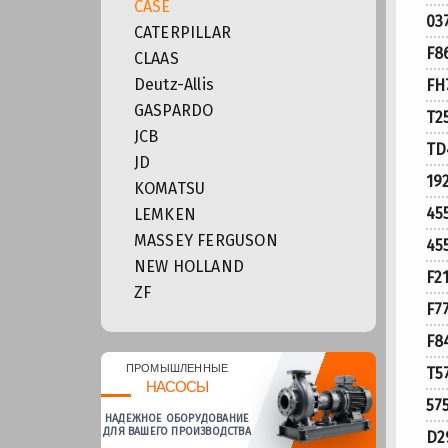
CASE
03
CATERPILLAR
F8
CLAAS
Deutz-Allis
FH
GASPARDO
T2
JCB
TD
JD
19
KOMATSU
45
LEMKEN
MASSEY FERGUSON
45
NEW HOLLAND
F2
ZF
F7
F8
ПРОМЫШЛЕННЫЕ
T5
НАСОСЫ
57
НАДЕЖНОЕ ОБОРУДОВАНИЕ
ДЛЯ ВАШЕГО ПРОИЗВОДСТВА
D2