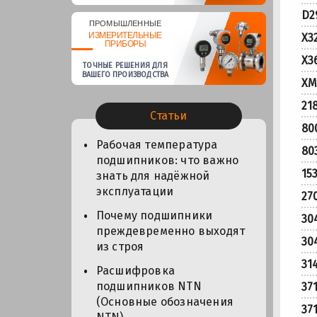
D2
ПРОМЫШЛЕННЫЕ
ИЗМЕРИТЕЛЬНЫЕ
X3
ПРИБОРЫ
X3
ТОЧНЫЕ РЕШЕНИЯ ДЛЯ
ВАШЕГО ПРОИЗВОДСТВА
XM
21
Статьи
80
Рабочая температура
80
подшипников: что важно
15
знать для надёжной
эксплуатации
27
Почему подшипники
30
преждевременно выходят
30
из строя
31
Расшифровка
подшипников NTN
37
(Основные обозначения
37