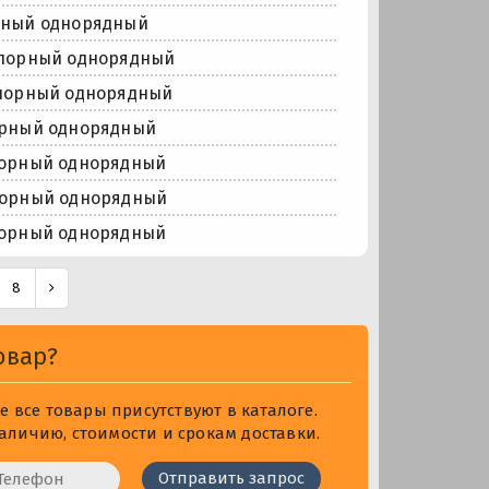
рный однорядный
упорный однорядный
порный однорядный
орный однорядный
порный однорядный
порный однорядный
порный однорядный
8
овар?
 все товары присутствуют в каталоге.
личию, стоимости и срокам доставки.