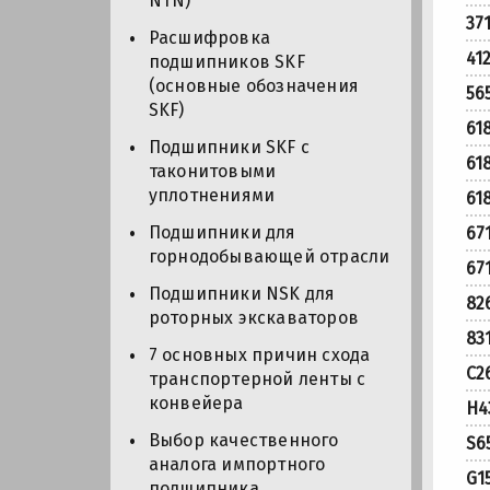
NTN)
37
Расшифровка
41
подшипников SKF
(основные обозначения
56
SKF)
61
Подшипники SKF с
61
таконитовыми
уплотнениями
61
Подшипники для
67
горнодобывающей отрасли
67
Подшипники NSK для
82
роторных экскаваторов
83
7 основных причин схода
C2
транспортерной ленты с
конвейера
H4
Выбор качественного
S6
аналога импортного
G1
подшипника