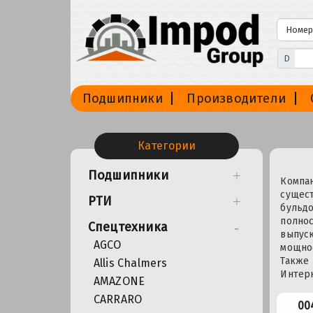
D
Подшипники
Производители
Категории
Подшипники
Компан
сущест
РТИ
бульдо
полнос
Спецтехника
выпус
AGCO
мощнос
Также
Allis Chalmers
Интерн
AMAZONE
CARRARO
00