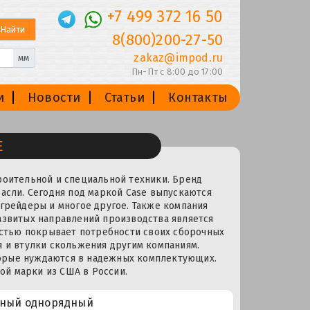
+7 499 372 16 50
8(800)200-27-50
zakaz@impod.ru
мм
Пн-Пт с 8:00 до 17:00
и
Новости
Статьи
Контакты
E
роительной и специальной техники. Бренд
асли. Сегодня под маркой Case выпускаются
 грейдеры и многое другое. Также компания
азвитых направлений производства является
стью покрывает потребности своих сборочных
я и втулки скольжения другим компаниям.
орые нуждаются в надежных комплектующих.
й марки из США в России.
рный однорядный