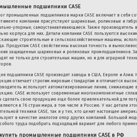
мышленные подшипники CASE
лог промышленных подшипников марки CASE включает в себя со
ртименте компании присутствуют шариковые, роликовые и гибри
ально-упорные, самоустанавливающиеся. Также производитель 
льно корпуса для них. Детали компании CASE пользуются высоким
скающие строительные и сельскохозяйственные машины, испол
да. Продуктам CASE свойственны высокая точность и выносливос
ания защищенных шариковых и роликовых промподшипников. За
одят не только для строительных машин, но и для аграрной техн
торов.
дня подшипники CASE производят заводы в США, Европе и Азии. 
укция отвечает строгим мировым стандартам и отличается высо
зводитель использует автоматизированные линии, снижающие в
укцию. CASE использует современные многокомпонентные сплав
ы сделать свою продукцию еще более привлекательной для пот
вляются в 76 стран мира, в том числе в Россию. У нас детали э
тельной техники CASE, так и у тех, кто ценит настоящее америк
льзуют в качестве аналогов опор других компаний. Большой мо
особого труда подобрать подходящий вариант для любого приме
 купить промышленные подшипники CASE в РФ