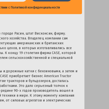
ствии с
Политикой конфиденциальности
 городе Расин, штат Висконсин, фирму.
кого хозяйства. Владелец компании сам
ектующих американских и британских
ько цехов, в которых изготавливались все
ы. К концу 19 столетия фирма CASE, которой
елем сельскохозяйственной и специальной
ы и дорожные катки с бензиновыми, а затем и
CASE приобретает бизнес American Tractor
тве тракторов и бульдозеров, досталась
аботками. Это дало серьезный толчок к
середине 90-х годов производитель вошел в
 техники в мире. К этому моменту компания
ем, от силовых агрегатов и электрических