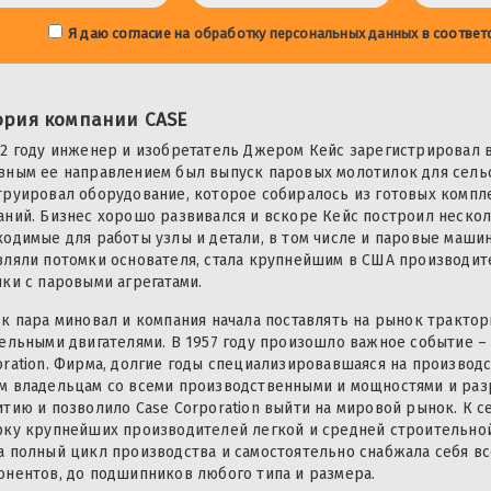
Я даю согласие на
обработку персональных данных
в соответ
ория компании CASE
42 году инженер и изобретатель Джером Кейс зарегистрировал в
вным ее направлением был выпуск паровых молотилок для сельс
труировал оборудование, которое собиралось из готовых компл
аний. Бизнес хорошо развивался и вскоре Кейс построил нескол
ходимые для работы узлы и детали, в том числе и паровые машин
вляли потомки основателя, стала крупнейшим в США производит
ики с паровыми агрегатами.
ек пара миновал и компания начала поставлять на рынок трактор
зельными двигателями. В 1957 году произошло важное событие – 
oration. Фирма, долгие годы специализировавшаяся на производс
м владельцам со всеми производственными и мощностями и разр
итию и позволило Case Corporation выйти на мировой рынок. К 
рку крупнейших производителей легкой и средней строительной
а полный цикл производства и самостоятельно снабжала себя вс
онентов, до подшипников любого типа и размера.