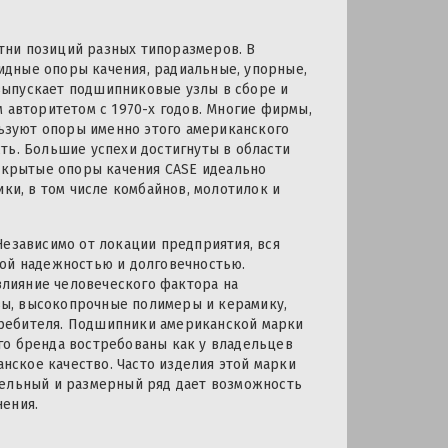
тни позиций разных типоразмеров. В
дные опоры качения, радиальные, упорные,
выпускает подшипниковые узлы в сборе и
 авторитетом с 1970-х годов. Многие фирмы,
ьзуют опоры именно этого американского
ть. Большие успехи достигнуты в области
крытые опоры качения CASE идеально
ики, в том числе комбайнов, молотилок и
Независимо от локации предприятия, вся
кой надежностью и долговечностью.
лияние человеческого фактора на
ы, высокопрочные полимеры и керамику,
ребителя. Подшипники американской марки
того бренда востребованы как у владельцев
анское качество. Часто изделия этой марки
дельный и размерный ряд дает возможность
нения.