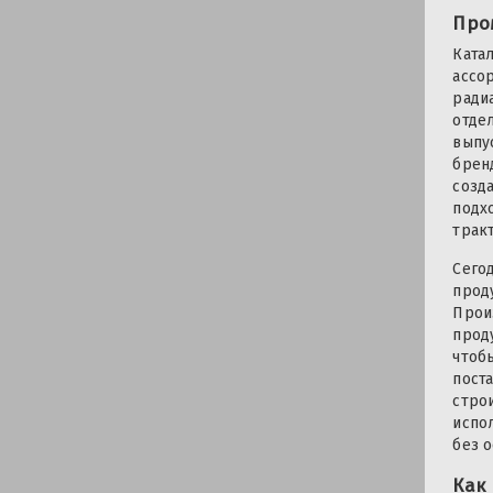
Про
Ката
ассо
ради
отде
выпу
брен
созд
подх
трак
Сего
прод
Прои
прод
чтоб
поста
строи
испо
без 
Как