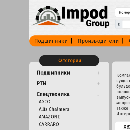
D
Подшипники
Производители
Категории
Подшипники
Компан
сущест
РТИ
бульдо
полнос
Спецтехника
выпус
AGCO
мощнос
Также
Allis Chalmers
Интерн
AMAZONE
CARRARO
XB