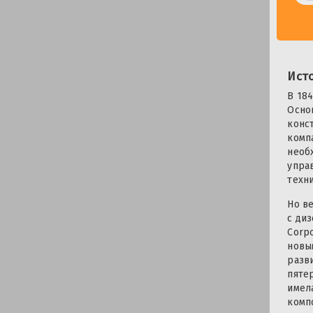
Ист
В 18
Осно
конс
комп
необ
упра
техн
Но в
с ди
Corp
новы
разв
пяте
имел
комп