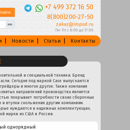
+7 499 372 16 50
8(800)200-27-50
zakaz@impod.ru
мм
Пн-Пт с 8:00 до 17:00
и
Новости
Статьи
Контакты
E
роительной и специальной техники. Бренд
асли. Сегодня под маркой Case выпускаются
 грейдеры и многое другое. Также компания
азвитых направлений производства является
стью покрывает потребности своих сборочных
я и втулки скольжения другим компаниям.
орые нуждаются в надежных комплектующих.
й марки из США в России.
ный однорядный