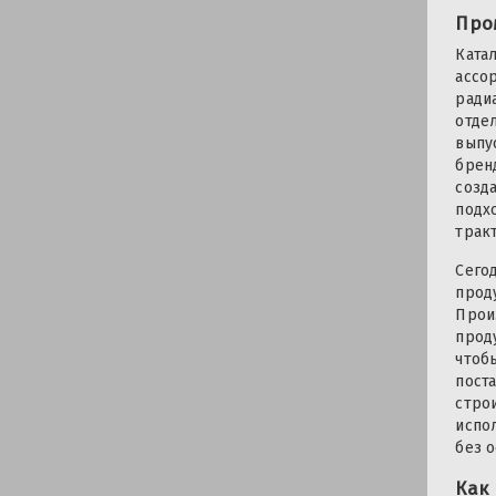
Про
Ката
ассо
ради
отде
выпу
брен
созд
подх
трак
Сего
прод
Прои
прод
чтоб
поста
строи
испо
без 
Как