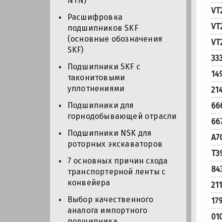
NTN)
VT
Расшифровка
VT
подшипников SKF
(основные обозначения
VT
SKF)
33
Подшипники SKF с
14
таконитовыми
уплотнениями
21
Подшипники для
66
горнодобывающей отрасли
66
Подшипники NSK для
A7
роторных экскаваторов
T3
7 основных причин схода
84
транспортерной ленты с
конвейера
21
Выбор качественного
17
аналога импортного
01
подшипника