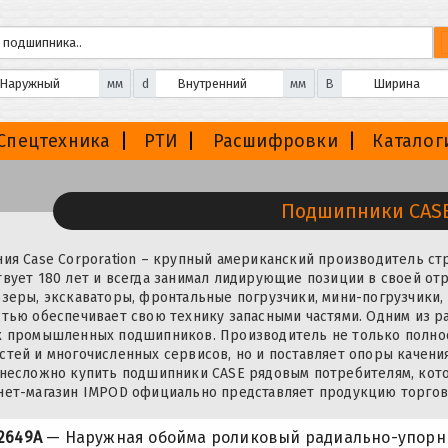
мм
d
мм
B
Спецтехника
РТИ
Расшифровки
Каталог
Подшипники CAS
ия Case Corporation – крупный американский производитель ст
вует 180 лет и всегда занимал лидирующие позиции в своей отр
зеры, экскаваторы, фронтальные погрузчики, мини-погрузчики,
тью обеспечивает свою технику запасными частями. Одним из р
к промышленных подшипников. Производитель не только полно
тей и многочисленных сервисов, но и поставляет опоры качени
 несложно купить подшипники CASE рядовым потребителям, кот
ет-магазин IMPOD официально представляет продукцию торгово
2649A
— Наружная обойма роликовый радиально-упор