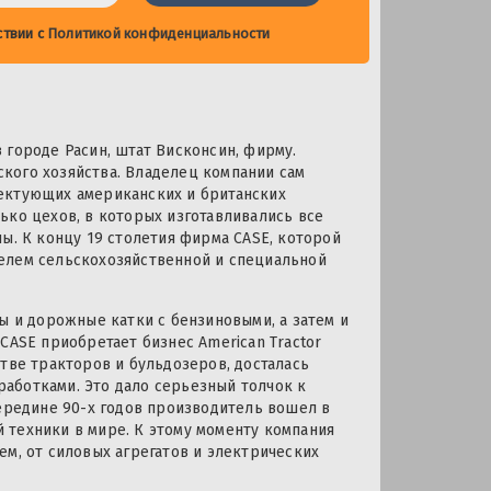
ствии с
Политикой конфиденциальности
 городе Расин, штат Висконсин, фирму.
кого хозяйства. Владелец компании сам
ектующих американских и британских
ько цехов, в которых изготавливались все
ы. К концу 19 столетия фирма CASE, которой
елем сельскохозяйственной и специальной
ы и дорожные катки с бензиновыми, а затем и
CASE приобретает бизнес American Tractor
тве тракторов и бульдозеров, досталась
аботками. Это дало серьезный толчок к
середине 90-х годов производитель вошел в
 техники в мире. К этому моменту компания
ем, от силовых агрегатов и электрических