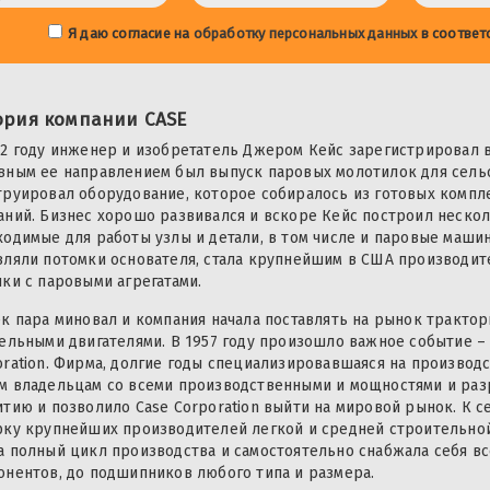
Я даю согласие на
обработку персональных данных
в соответ
ория компании CASE
42 году инженер и изобретатель Джером Кейс зарегистрировал в
вным ее направлением был выпуск паровых молотилок для сельс
труировал оборудование, которое собиралось из готовых компл
аний. Бизнес хорошо развивался и вскоре Кейс построил нескол
ходимые для работы узлы и детали, в том числе и паровые машин
вляли потомки основателя, стала крупнейшим в США производит
ики с паровыми агрегатами.
ек пара миновал и компания начала поставлять на рынок трактор
зельными двигателями. В 1957 году произошло важное событие – 
oration. Фирма, долгие годы специализировавшаяся на производс
м владельцам со всеми производственными и мощностями и разр
итию и позволило Case Corporation выйти на мировой рынок. К 
рку крупнейших производителей легкой и средней строительной
а полный цикл производства и самостоятельно снабжала себя вс
онентов, до подшипников любого типа и размера.