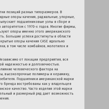
тни позиций разных типоразмеров. В
дные опоры качения, радиальные, упорные,
выпускает подшипниковые узлы в сборе и
 авторитетом с 1970-х годов. Многие фирмы,
ьзуют опоры именно этого американского
ть. Большие успехи достигнуты в области
крытые опоры качения CASE идеально
ики, в том числе комбайнов, молотилок и
Независимо от локации предприятия, вся
кой надежностью и долговечностью.
лияние человеческого фактора на
ы, высокопрочные полимеры и керамику,
ребителя. Подшипники американской марки
того бренда востребованы как у владельцев
анское качество. Часто изделия этой марки
дельный и размерный ряд дает возможность
нения.