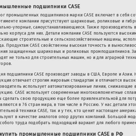
мышленные подшипники CASE
лог промышленных подшипников марки CASE включает в себя со
ртименте компании присутствуют шариковые, роликовые и гибри
ально-упорные, самоустанавливающиеся. Также производитель 
льно корпуса для них. Детали компании CASE пользуются высоким
скающие строительные и сельскохозяйственные машины, испол
да. Продуктам CASE свойственны высокая точность и выносливос
ания защищенных шариковых и роликовых промподшипников. За
одят не только для строительных машин, но и для аграрной техн
торов.
дня подшипники CASE производят заводы в США, Европе и Азии. 
укция отвечает строгим мировым стандартам и отличается высо
зводитель использует автоматизированные линии, снижающие в
укцию. CASE использует современные многокомпонентные сплав
ы сделать свою продукцию еще более привлекательной для пот
вляются в 76 стран мира, в том числе в Россию. У нас детали э
тельной техники CASE, так и у тех, кто ценит настоящее америк
льзуют в качестве аналогов опор других компаний. Большой мо
особого труда подобрать подходящий вариант для любого приме
 купить промышленные подшипники CASE в РФ