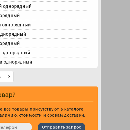
й однорядный
норядный
й однорядный
однорядный
норядный
й однорядный
й однорядный
8
овар?
 все товары присутствуют в каталоге.
личию, стоимости и срокам доставки.