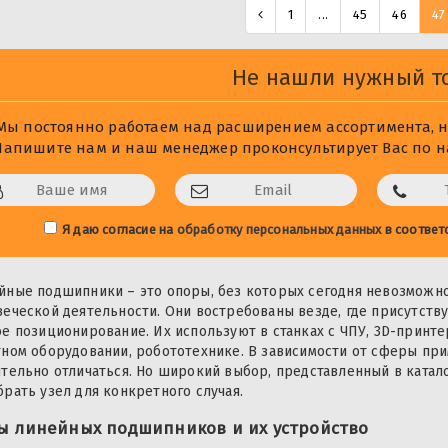
1
...
45
46
47
Не нашли нужный т
Мы постоянно работаем над расширением ассортимента, не
Напишите нам и наш менеджер проконсультирует Вас по на
Я даю согласие на
обработку персональных данных
в соответ
йные подшипники – это опоры, без которых сегодня невозможн
веческой деятельности. Они востребованы везде, где присутств
ое позиционирование. Их используют в станках с ЧПУ, 3D-принте
тном оборудовании, робототехнике. В зависимости от сферы пр
ительно отличаться. Но широкий выбор, представленный в катало
брать узел для конкретного случая.
ы линейных подшипников и их устройство