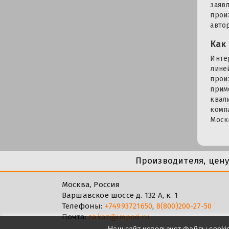
заяв
прои
автор
Как
Инте
лине
прои
прим
квал
комп
Моск
Производителя, цен
Москва, Россия
Варшавское шоссе д. 132 А, к. 1
Телефоны:
+74993721650
,
8(800)200-27-50
Почта:
zakaz@impod.ru
Наш сайт использует файлы cooki