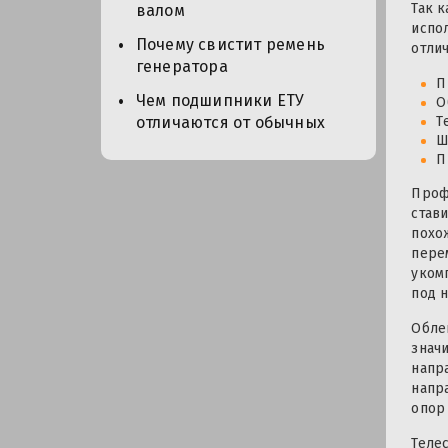
Так 
валом
испо
Почему свистит ремень
отли
генератора
П
Чем подшипники ЕТУ
О
Т
отличаются от обычных
Ш
П
Проф
став
похо
пере
уком
под 
Обле
знач
напр
напр
опор
Теле