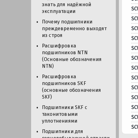
знать для надёжной
SC
эксплуатации
SC
Почему подшипники
SC
преждевременно выходят
из строя
SC
Расшифровка
SC
подшипников NTN
SC
(Основные обозначения
NTN)
SC
Расшифровка
SC
подшипников SKF
SC
(основные обозначения
SKF)
SC
SC
Подшипники SKF с
таконитовыми
SC
уплотнениями
SC
Подшипники для