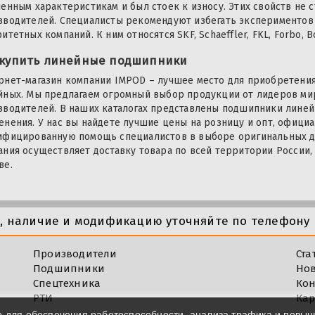
ленным характеристикам и был стоек к износу. Этих свойств не 
зводителей. Специалисты рекомендуют избегать экспериментов
итетных компаний. К ним относятся SKF, Schaeffler, FKL, Forbo, B
 купить линейные подшипники
рнет-магазин компании IMPOD – лучшее место для приобретения
йных. Мы предлагаем огромный выбор продукции от лидеров ми
зводителей. В наших каталогах представлены подшипники лине
енения. У нас вы найдете лучшие цены на розницу и опт, офици
ифицированную помощь специалистов в выборе оригинальных де
ания осуществляет доставку товара по всей территории России, 
ве.
у, наличие и модификацию уточняйте по телефону 
Производители
Ста
Подшипники
Но
Спецтехника
Кон
РТИ
Кар
e для обеспечения работоспособности, анализа трафика и повы