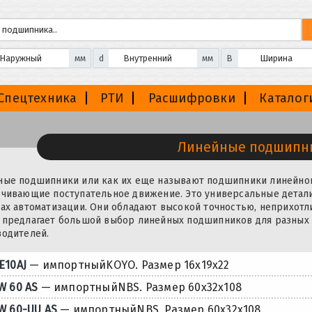
мм
d
мм
B
Спецтехника
РТИ
Расшифровки
Каталог
Линейные подшипн
ные подшипники или как их еще называют подшипники линейног
чивающие поступательное движение. Это универсальные детали
ах автоматизации. Они обладают высокой точностью, неприхотл
 предлагает большой выбор линейных подшипников для разных 
водителей.
E10AJ
— импортныйKOYO. Размер 16x19x22
W 60 AS
— импортныйNBS. Размер 60x32x108
W 60-UU AS
— импортныйNBS. Размер 60x32x108