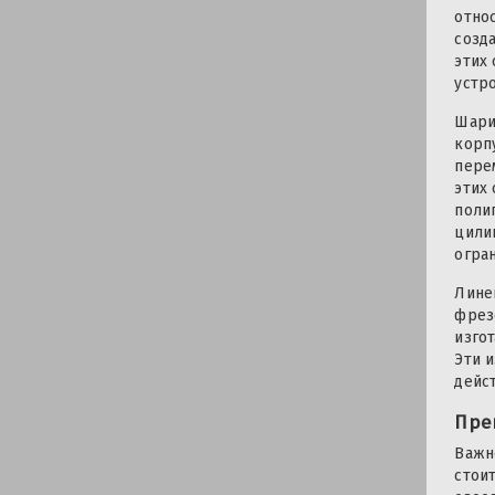
отно
созд
этих
устр
Шари
корп
пере
этих
поли
цили
огра
Лине
фрез
изго
Эти 
дейс
Пре
Важн
стои