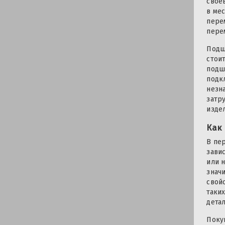
свое
в ме
пере
пере
Подш
стои
подш
подк
незн
затр
издел
Как
В пе
зави
или 
знач
свой
таки
дета
Поку