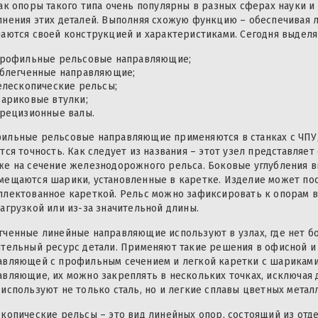
как опоры такого типа очень популярны в разных сферах науки и
лнения этих деталей. Выполняя схожую функцию – обеспечивая
чаются своей конструкцией и характеристиками. Сегодня выделя
рофильные рельсовые направляющие;
блегченные направляющие;
елескопические рельсы;
ариковые втулки;
рецизионные валы.
ильные рельсовые направляющие применяются в станках с ЧПУ, 
ится точность. Как следует из названия – этот узел представля
же на сечение железнодорожного рельса. Боковые углубления 
мещаются шарики, установленные в каретке. Изделие может пост
плектованное кареткой. Рельс можно зафиксировать к опорам в
нагрузкой или из-за значительной длины.
гченные линейные направляющие используют в узлах, где нет бо
ительный ресурс детали. Применяют такие решения в офисной и 
авляющей с профильным сечением и легкой каретки с шариками 
авляющие, их можно закреплять в нескольких точках, исключая 
 используют не только сталь, но и легкие сплавы цветных метал
скопические рельсы – это вид линейных опор, состоящий из от