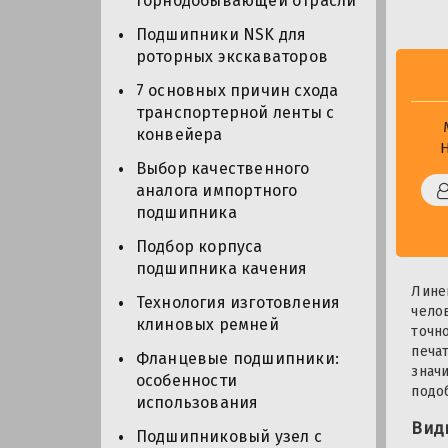
горнодобывающей отрасли
Подшипники NSK для
роторных экскаваторов
7 основных причин схода
транспортерной ленты с
конвейера
Выбор качественного
аналога импортного
подшипника
Подбор корпуса
подшипника качения
Лине
Технология изготовления
чело
клиновых ремней
точн
печа
Фланцевые подшипники:
знач
особенности
подо
использования
Вид
Подшипниковый узел с