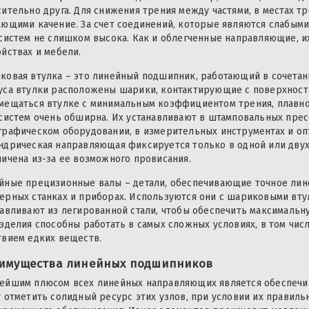
сительно друга. Для снижения трения между частями, в местах т
ающими качение. За счет соединений, которые являются слабым
 систем не слишком высока. Как и облегченные направляющие, 
ойствах и мебели.
ковая втулка – это линейный подшипник, работающий в сочета
уса втулки расположены шарики, контактирующие с поверхнос
мещаться втулке с минимальным коэффициентом трения, плавно 
 систем очень обширна. Их устанавливают в штамповальных пресс
графическом оборудовании, в измерительных инструментах и опт
ндрическая направляющая фиксируется только в одной или двух 
ничена из-за ее возможного провисания.
йные прецизионные валы – детали, обеспечивающие точное лин
ерных станках и приборах. Используются они с шариковыми вту
тавливают из легированной стали, чтобы обеспечить максимальн
изделия способны работать в самых сложных условиях, в том чис
твием едких веществ.
имущества линейных подшипников
ейшим плюсом всех линейных направляющих является обеспечи
т отметить солидный ресурс этих узлов, при условии их правиль