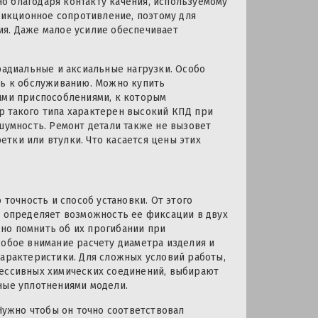
о благодаря контакту качения, используемому
икционное сопротивление, поэтому для
ия. Даже малое усилие обеспечивает
адиальные и аксиальные нагрузки. Особо
ть к обслуживанию. Можно купить
ыми приспособлениями, к которым
р такого типа характерен высокий КПД при
шумность. Ремонт детали также не вызовет
тки или втулки. Что касается цены этих
очность и способ установки. От этого
ы определяет возможность ее фиксации в двух
но помнить об их прогибании при
собое внимание расчету диаметра изделия и
характеристики. Для сложных условий работы,
рессивных химических соединений, выбирают
ные уплотнениями модели.
 Нужно чтобы он точно соответствовал