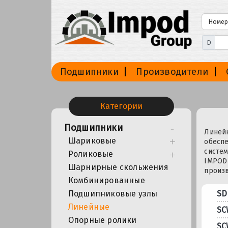
D
Подшипники
Производители
Категории
Подшипники
Линей
Шариковые
обеспе
систем
Роликовые
IMPOD
Шарнирные скольжения
произ
Комбинированные
Подшипниковые узлы
SD
Линейные
SC
Опорные ролики
SC