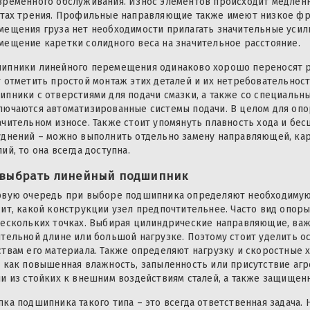
временного обслуживания. Износ элементов происходит медленн
стах трения. Профильные направляющие также имеют низкое фр
мещения груза нет необходимости прилагать значительные усил
мещение каретки солидного веса на значительное расстояние.
ипники линейного перемещения одинаково хорошо переносят р
т отметить простой монтаж этих деталей и их нетребовательнос
ипники с отверстиями для подачи смазки, а также со специальн
лючаются автоматизированные системы подачи. В целом для опо
ачительном износе. Также стоит упомянуть плавность хода и бес
уднений – можно выполнить отдельно замену направляющей, каре
ий, то она всегда доступна.
 выбрать линейный подшипник
рвую очередь при выборе подшипника определяют необходимую т
сит, какой конструкции узел предпочтительнее. Часто вид опор
нескольких точках. Выбирая цилиндрические направляющие, важ
ительной длине или большой нагрузке. Поэтому стоит уделить о
ствам его материала. Также определяют нагрузку и скоростные 
х как повышенная влажность, запыленность или присутствие аг
ли из стойких к внешним воздействиям сталей, а также защищен
пка подшипника такого типа – это всегда ответственная задача.