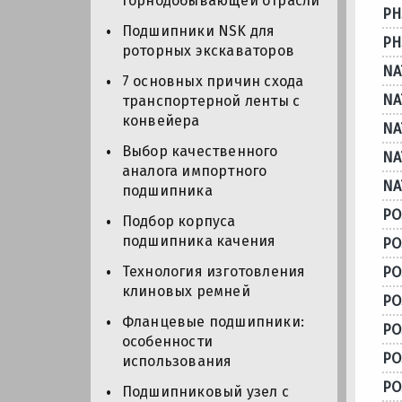
горнодобывающей отрасли
PH
Подшипники NSK для
PH
роторных экскаваторов
NA
7 основных причин схода
NA
транспортерной ленты с
конвейера
NA
Выбор качественного
NA
аналога импортного
NA
подшипника
PO
Подбор корпуса
подшипника качения
PO
Технология изготовления
PO
клиновых ремней
PO
Фланцевые подшипники:
PO
особенности
PO
использования
PO
Подшипниковый узел с