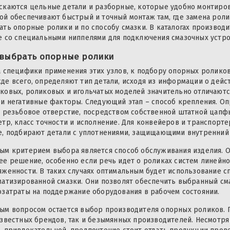
скаются цельные детали и разборные, которые удобно монтиров
ой обеспечивают быстрый и точный монтаж там, где замена роли
ать опорные ролики и по способу смазки. В каталогах производи
е со специальными ниппелями для подключения смазочных устрой
 выбрать опорные ролики
а специфики применения этих узлов, к подбору опорных роликов
де всего, определяют тип детали, исходя из информации о дейс
ковых, роликовых и игольчатых моделей значительно отличаютс
 и негативные факторы. Следующий этап – способ крепления. Оп
в резьбовое отверстие, посредством собственной штатной цапф
етр, класс точности и исполнение. Для конвейеров и транспорт
е, подбирают детали с уплотнениями, защищающими внутренний
ым критерием выбора является способ обслуживания изделия. О
ее решение, особенно если речь идет о роликах систем линейн
яженности. В таких случаях оптимальным будет использование с
матизированной смазки. Они позволят обеспечить выбранный см
озатраты на поддержание оборудования в рабочем состоянии.
ым вопросом остается выбор производителя опорных роликов. 
известных брендов, так и безымянных производителей. Несмотря 