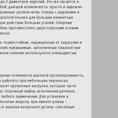
 до 3 диаметров изделий. Это же касается и
ьбой, дающей возможность просто и надежно
 длинные ролики-иглы. Опоры с шариками и
редпочтительнее для больших моментных
при действии больших усилий. Опорные
обны противостоять двухсторонним осевым
косах.
: термостойкие, защищенные от коррозии и
 необслуживаемые, заполненные смазкой при
ников качения используются углеродистые
орные отличаются высокой грузоподъемность,
о работать при небольших перекосах.
осят кромочные нагрузки, которые часто
ах. Огромный выбор исполнений роликов,
 любого применения. Для установки в
льчатые модели, при лимите длины –
 и закалки выпускают детали, способные