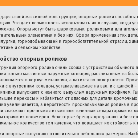
одаря своей массивной конструкции, опорные ролики способны
ацию. Это дает возможность использовать их в случаях, когда у
зможна. Опоры могут быть шариковыми, роликовыми или игольча
тнительными элементами и без них. Сфера применения этих дет
ллургии, горнодобывающей и горнообогатительной отрасли, хи
гетике и сельском хозяйстве.
ройство опорных роликов
трукция опорного ролика очень схожа с устройством обычного
лия только массивным наружным кольцом, рассчитанным на больш
навливается в корпус механизма, а катится по поверхности. Пр
ки с внутренним кольцом, устанавливаемые на вал, и с цапфой –
ипники выпускают с немного выпуклым наружным профилем. Та
льшие перекосы и избавиться от опасных для детали кромочных
лия увеличивается, а вероятность проскальзывания ролика в п
ли снабжают прочными литыми или точеными сепараторами из ме
раторами из полимеров. Некоторые бренды предлагают и безсепа
имальное количество тел качения, что повышает их стойкость к 
ки опорные выпускают относительно небольших размеров. Наи