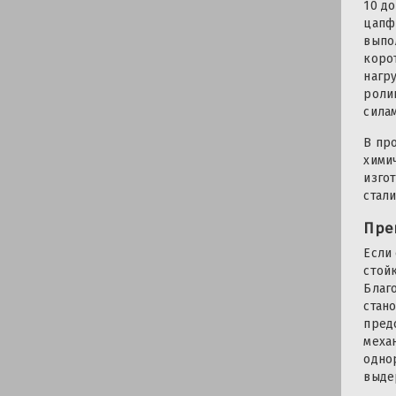
10 до
цапф
выпо
коро
нагр
роли
сила
В пр
хими
изго
стали
Пре
Если
стой
Благ
стан
пред
меха
одно
выде