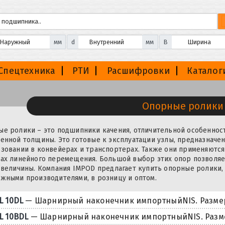
мм
d
мм
B
Спецтехника
РТИ
Расшифровки
Каталог
Опорные ролик
е ролики – это подшипники качения, отличительной особенно
енной толщины. Это готовые к эксплуатации узлы, предназначе
зовании в конвейерах и транспортерах. Также они применяются
ах линейного перемещения. Большой выбор этих опор позволяет
 величины. Компания IMPOD предлагает купить опорные ролики
жными производителями, в розницу и оптом.
L 10DL
— Шарнирный наконечник импортныйNIS. Размер
L 10BDL
— Шарнирный наконечник импортныйNIS. Разме