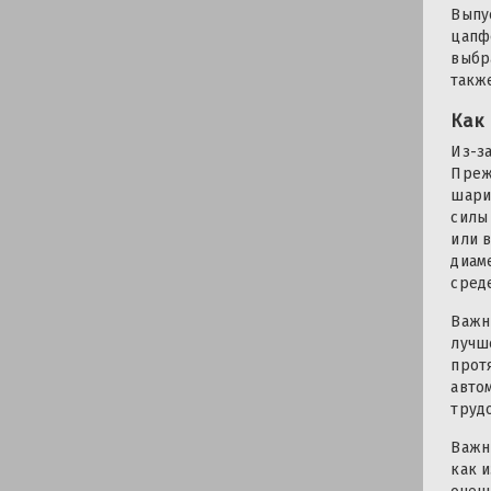
Выпу
цапф
выбр
такж
Как
Из-з
Преж
шари
силы
или 
диам
сред
Важн
лучш
прот
авто
труд
Важн
как 