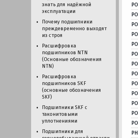
знать для надёжной
PO
эксплуатации
PO
Почему подшипники
PO
преждевременно выходят
PO
из строя
PO
Расшифровка
подшипников NTN
PO
(Основные обозначения
PO
NTN)
PO
Расшифровка
подшипников SKF
PO
(основные обозначения
PO
SKF)
PO
Подшипники SKF с
PO
таконитовыми
уплотнениями
PO
Подшипники для
PH