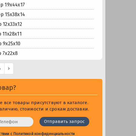
 19x44x17
 15x38x14
 12x33x12
11x28x11
 9x25x10
 7x22x8
6
овар?
 все товары присутствуют в каталоге.
личию, стоимости и срокам доставки.
ствии с
Политикой конфиденциальности