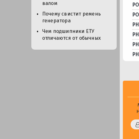
валом
PO
Почему свистит ремень
PO
генератора
PH
Чем подшипники ЕТУ
PH
отличаются от обычных
PH
PH