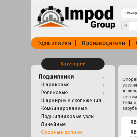
D
Подшипники
Производители
Категории
Подшипники
Опорны
Шариковые
увелич
исполь
Роликовые
систем
Шарнирные скольжения
типа и
Комбинированные
зарубе
Подшипниковые узлы
RB
Линейные
RB
Опорные ролики