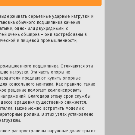
 выдерживать серьезные ударные нагрузки и
становка обычного подшипника качения
тыми, одно- или двухрядными, с
алей очень обширна – они востребованы в
мической и пищевой промышленности,
 промышленного подшипника. Отличаются эти
ие нагрузки. Эта часть опоры не
оизводители предлагают купить опорные
 для консольного монтажа. Как правило, такие
кое решение помогает компенсировать
 напряжений. Благодаря этому срок службы
роцессе вращения существенно снижается.
талла. Также можно встретить модели с
раторные ролики. В этих узлах установлено
нагрузкам.
более распространены наружные диаметры от