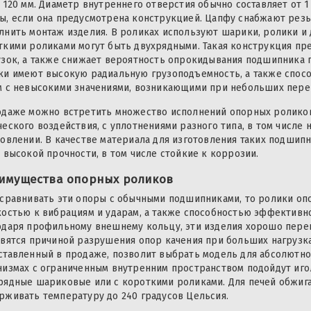
 120 мм. Диаметр внутреннего отверстия обычно составляет от 1
ы, если она предусмотрена конструкцией. Цапфу снабжают рез
лнить монтаж изделия. В роликах используют шарики, ролики и
ткими роликами могут быть двухрядными. Такая конструкция п
узок, а также снижает вероятность опрокидывания подшипника 
ки имеют высокую радиальную грузоподъемность, а также спос
м с невысокими значениями, возникающими при небольших пере
одаже можно встретить множество исполнений опорных роликов
ческого воздействия, с уплотнениями разного типа, в том числе
товлении. В качестве материала для изготовления таких подшип
 высокой прочности, в том числе стойкие к коррозии.
имущества опорных роликов
 сравнивать эти опоры с обычными подшипниками, то ролики оп
костью к вибрациям и ударам, а также способностью эффективн
одаря профильному внешнему кольцу, эти изделия хорошо перен
овятся причиной разрушения опор качения при больших нагрузк
ставленный в продаже, позволит выбрать модель для абсолютно
низмах с ограниченным внутренним пространством подойдут иго
рядные шариковые или с короткими роликами. Для печей обжига
рживать температуру до 240 градусов Цельсия.