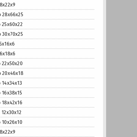
8x22x9
 28x66x25
 25x60x22
 30x70x25
5x16x6
6x18x6
 22x50x20
 20x46x18
14x34x13
16x38x15
18x42x16
12x30x12
10x26x10
8x22x9