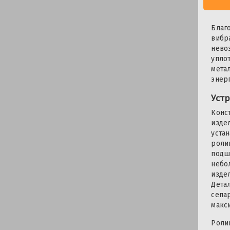
Благ
вибр
нево
упло
мета
энер
Уст
Конс
изде
уста
роли
подш
небо
изде
Дета
сепа
макс
Роли