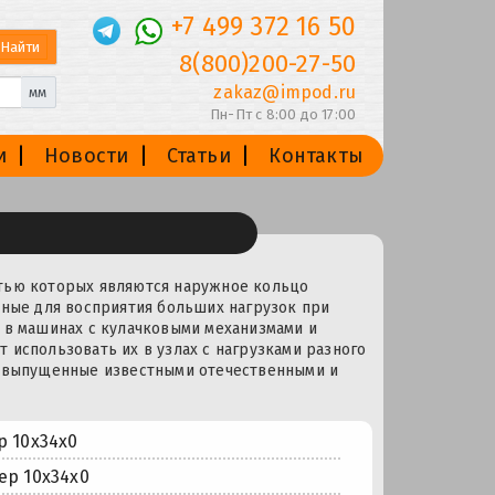
+7 499 372 16 50
8(800)200-27-50
zakaz@impod.ru
мм
Пн-Пт с 8:00 до 17:00
и
Новости
Статьи
Контакты
и
стью которых являются наружное кольцо
нные для восприятия больших нагрузок при
 в машинах с кулачковыми механизмами и
 использовать их в узлах с нагрузками разного
, выпущенные известными отечественными и
 10x34x0
р 10x34x0