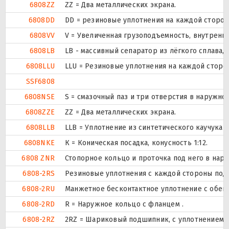
6808ZZ
ZZ = Два металлических экрана.
6808DD
DD = резиновые уплотнения на каждой сторо
6808VV
V = Увеличенная грузоподъемность, внутренн
6808LB
LB - массивный сепаратор из лёгкого сплава,
6808LLU
LLU = Резиновые уплотнения на каждой сторо
SSF6808
6808NSE
S = смазочный паз и три отверстия в наружн
6808ZZE
ZZ = Два металлических экрана.
6808LLB
LLB = Уплотнение из синтетического каучука б
6808NKE
К = Коническая посадка, конусность 1:12.
6808 ZNR
Стопорное кольцо и проточка под него в нар
6808-2RS
Резиновые уплотнения с каждой стороны под
6808-2RU
Манжетное бесконтактное уплотнение с обеих
6808-2RD
R = Наружное кольцо с фланцем .
6808-2RZ
2RZ = Шариковый подшипник, с уплотнением н