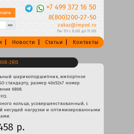
+7 499 372 16 50
8(800)200-27-50
zakaz@impod.ru
мм
Пн-Пт с 8:00 до 17:00
и
Новости
Статьи
Контакты
808-2RD
альный шарикоподшипник, импортное
SO стандарту, размер 40x52x7 номер
ения 6808.
YO.
жного кольца, усовершенствованный, с
й несущей нагрузки и оптимизированными
ами.
458 р.