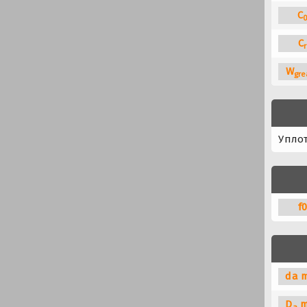
C
C
r
W
gre
Упло
f
da m
D
m
a