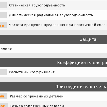
Статическая грузоподъемность
0
Динамическая радиальная грузоподъемность
Частота вращения предельная при пластичной смаз
ase
Защита
тнение
Коэффициенты для ра
0
Расчетный коэффициент
Присоединительные р
in.
Размер сопряженных деталей
ax.
Размер сопряженных деталей