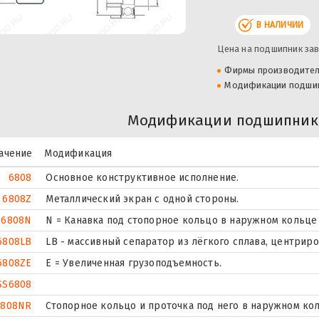
В НАЛИЧИИ
Цена на подшипник зав
Фирмы производите
Модификации подши
Модификации подшипника
ачение
Модификация
6808
Основное конструктивное исполнение.
6808Z
Металлический экран с одной стороны.
6808N
N = Канавка под стопорное кольцо в наружном кольце
6808LB
LB - массивный сепаратор из лёгкого сплава, центрир
6808ZE
Е = Увеличенная грузоподъемность.
SS6808
6808NR
Стопорное кольцо и проточка под него в наружном ко