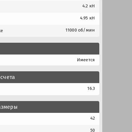
4.2 кН
4.95 кН
11000 об/мин
ке
Имеется
счета
16.3
азмеры
42
50