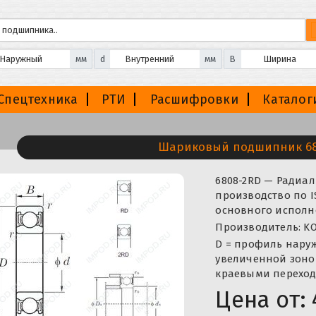
мм
d
мм
B
Спецтехника
РТИ
Расшифровки
Каталог
Шариковый подшипник 6
6808-2RD — Ради
производство по I
основного исполн
Производитель: KO
D = профиль нару
увеличенной зоно
краевыми переход
Цена от: