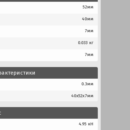
52мм
40мм
7мм
0.033 кг
7мм
рактеристики
0.3мм
40x52x7мм
с
4.95 кН