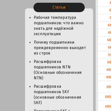
Статьи
Рабочая температура
подшипников: что важно
6
знать для надёжной
6
эксплуатации
6
Почему подшипники
6
преждевременно выходят
из строя
S
Расшифровка
6
подшипников NTN
68
(Основные обозначения
68
NTN)
Расшифровка
68
подшипников SKF
68
(основные обозначения
SKF)
68