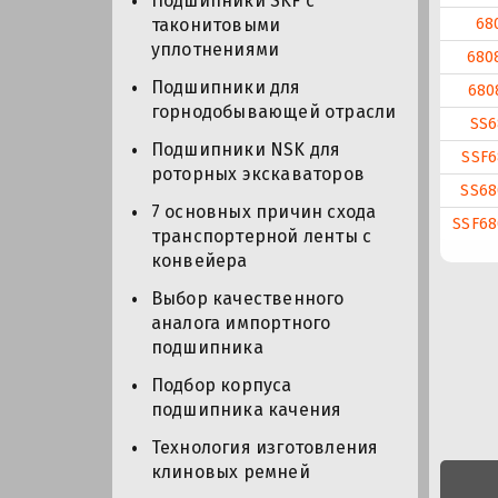
Подшипники SKF с
68
таконитовыми
уплотнениями
680
Подшипники для
680
горнодобывающей отрасли
SS6
Подшипники NSK для
SSF6
роторных экскаваторов
SS68
7 основных причин схода
SSF68
транспортерной ленты с
конвейера
Выбор качественного
аналога импортного
подшипника
Подбор корпуса
подшипника качения
Технология изготовления
клиновых ремней