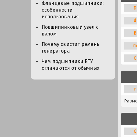
Фланцевые подшипники:
D
особенности
использования
d
Подшипниковый узел с
B
валом
Почему свистит ремень
m
генератора
C
Чем подшипники ЕТУ
отличаются от обычных
r
Разм
C