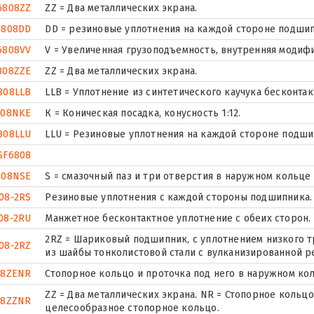
6808ZZ
ZZ = Два металлических экрана.
6808DD
DD = резиновые уплотнения на каждой стороне подшип
6808VV
V = Увеличенная грузоподъемность, внутренняя модиф
808ZZE
ZZ = Два металлических экрана.
808LLB
LLB = Уплотнение из синтетического каучука бесконтак
808NKE
К = Коническая посадка, конусность 1:12.
808LLU
LLU = Резиновые уплотнения на каждой стороне подши
SF6808
808NSE
S = смазочный паз и три отверстия в наружном кольце
08-2RS
Резиновые уплотнения с каждой стороны подшипника.
08-2RU
Манжетное бесконтактное уплотнение с обеих сторон.
2RZ = Шариковый подшипник, с уплотнением низкого тр
08-2RZ
из шайбы тонколистовой стали с вулканизированной р
08ZENR
Стопорное кольцо и проточка под него в наружном ко
ZZ = Два металлических экрана. NR = Стопорное коль
08ZZNR
целесообразное стопорное кольцо.