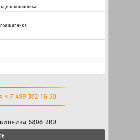
льце подшипника.
 подшипника.
+ 7 499 372 16 50
шипника 6808-2RD
ры