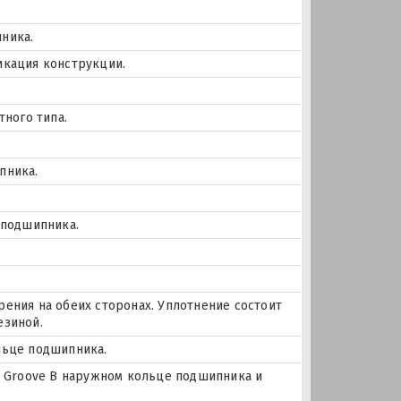
ника.
икация конструкции.
тного типа.
пника.
 подшипника.
ения на обеих сторонах. Уплотнение состоит
езиной.
льце подшипника.
цо Groove В наружном кольце подшипника и