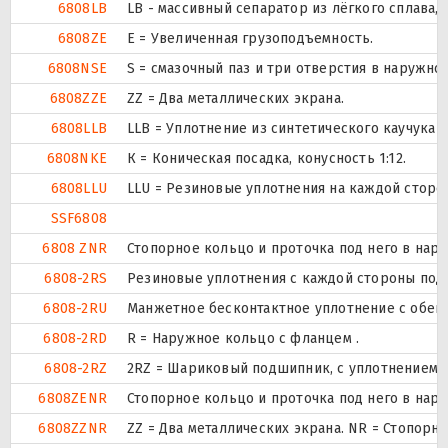
6808LB
LB - массивный сепаратор из лёгкого сплава,
6808ZE
Е = Увеличенная грузоподъемность.
6808NSE
S = смазочный паз и три отверстия в наружн
6808ZZE
ZZ = Два металлических экрана.
6808LLB
LLB = Уплотнение из синтетического каучука б
6808NKE
К = Коническая посадка, конусность 1:12.
6808LLU
LLU = Резиновые уплотнения на каждой сторо
SSF6808
6808 ZNR
Стопорное кольцо и проточка под него в нар
6808-2RS
Резиновые уплотнения с каждой стороны под
6808-2RU
Манжетное бесконтактное уплотнение с обеих
6808-2RD
R = Наружное кольцо с фланцем .
6808-2RZ
2RZ = Шариковый подшипник, с уплотнением н
6808ZENR
Стопорное кольцо и проточка под него в нар
6808ZZNR
ZZ = Два металлических экрана. NR = Стопор