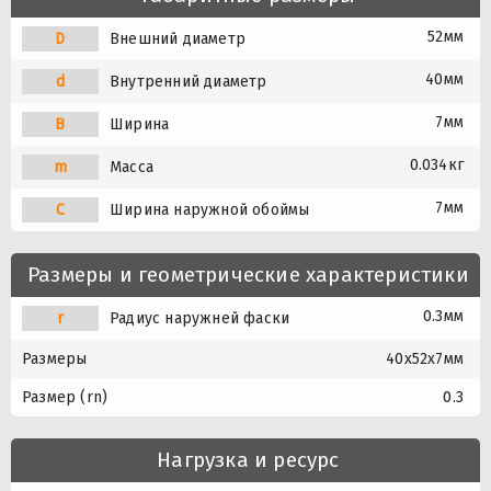
52мм
D
Внешний диаметр
40мм
d
Внутренний диаметр
7мм
B
Ширина
0.034кг
m
Масса
7мм
C
Ширина наружной обоймы
Размеры и геометрические характеристики
0.3мм
r
Радиус наружней фаски
Размеры
40x52x7мм
Размер (rn)
0.3
Нагрузка и ресурс