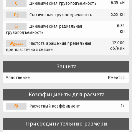
6.35 кН
C
Динамическая грузоподъемность
5.55 кН
C
Статическая грузоподъемность
0
6.35
C
Динамическая радиальная
r
кН
грузоподъемность
12 000
W
Частота вращения предельная
grease
об/мин
при пластичной смазке
Защита
Уплотнение
Имеется
Коэффициенты для расчета
17
f0
Расчетный коэффициент
Присоединительные размеры