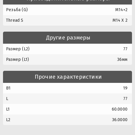
Резьба (G)
M14×2
Thread S
M14 X 2
Другие размеры
Размер (L2)
77
Размер (L1)
36мм
Прочие характеристики
B1
19
L
77
L1
60.0000
L2
36.0000