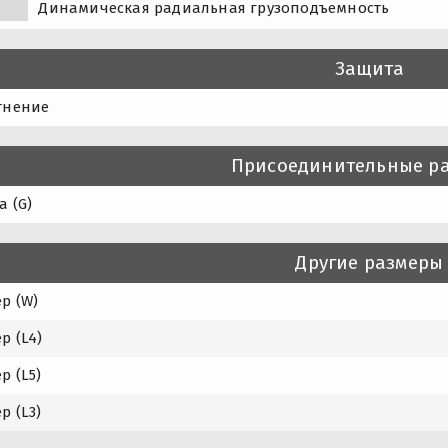
Динамическая радиальная грузоподъемность
Защита
тнение
Присоединительные р
а (G)
Другие размеры
р (W)
р (L4)
р (L5)
р (L3)