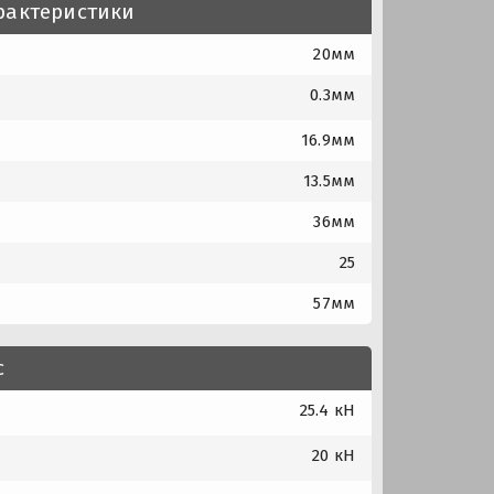
рактеристики
20мм
0.3мм
16.9мм
13.5мм
36мм
25
57мм
с
25.4 кН
20 кН