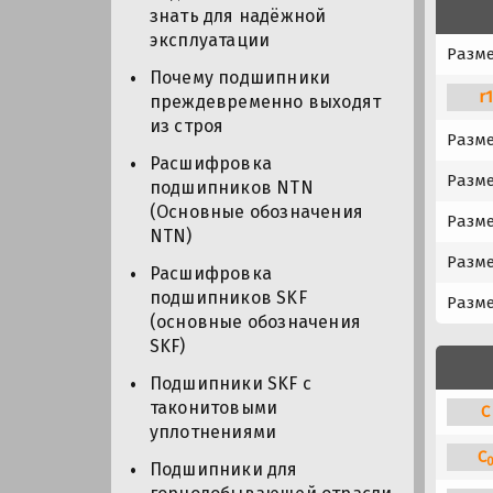
знать для надёжной
эксплуатации
Разме
Почему подшипники
r
преждевременно выходят
из строя
Разме
Расшифровка
Разме
подшипников NTN
(Основные обозначения
Разме
NTN)
Разме
Расшифровка
подшипников SKF
Разме
(основные обозначения
SKF)
Подшипники SKF с
таконитовыми
C
уплотнениями
C
Подшипники для