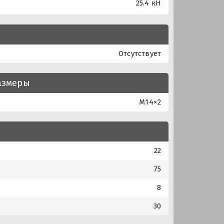
25.4 кН
Отсутствует
азмеры
M14×2
22
75
8
30