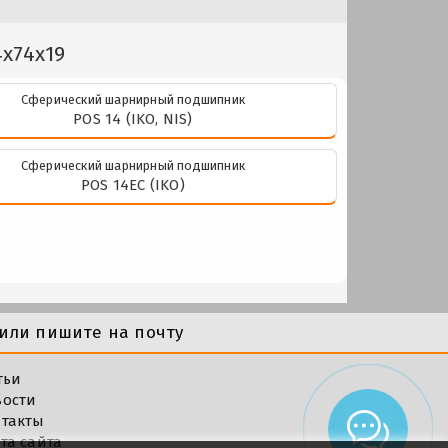
4x74x19
Сферический шарнирный подшипник
POS 14 (IKO, NIS)
Сферический шарнирный подшипник
POS 14EC (IKO)
или пишите на почту
тьи
вости
такты
та сайта