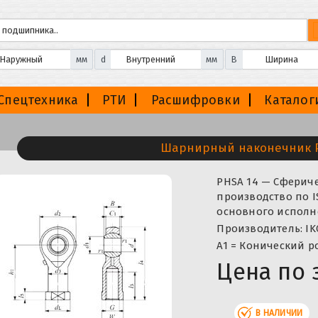
мм
d
мм
B
Спецтехника
РТИ
Расшифровки
Каталог
Шарнирный наконечник P
PHSA 14 — Сфери
производство по I
основного исполн
Производитель: IK
A1 = Конический
Цена по 
В НАЛИЧИИ