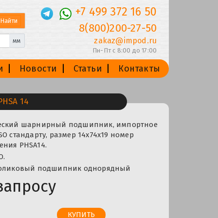
+7 499 372 16 50
8(800)200-27-50
zakaz@impod.ru
мм
Пн-Пт с 8:00 до 17:00
и
Новости
Статьи
Контакты
HSA 14
ческий шарнирный подшипник, импортное
SO стандарту, размер 14x74x19 номер
ения PHSA14.
O.
 роликовый подшипник однорядный
запросу