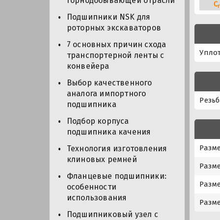
горнодобывающей отрасли
C
r
Подшипники NSK для
роторных экскаваторов
7 основных причин схода
Упло
транспортерной ленты с
конвейера
Выбор качественного
аналога импортного
Резьб
подшипника
Подбор корпуса
подшипника качения
Разме
Технология изготовления
клиновых ремней
Разме
Фланцевые подшипники:
Разме
особенности
использования
Разме
Подшипниковый узел с