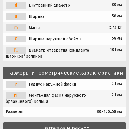
80мм
d
Внутренний диаметр
58мм
B
Ширина
5.73 кг
m
Масса
58мм
C
Ширина наружной обоймы
101мм
F
Диаметр отверстия комплекта
w
шариков/роликов
Размеры и геометрические характеристики
2.1мм
r
Радиус наружней фаски
2.1мм
r1
Монтажная фаска наружного
(фланцевого) кольца
Размеры
80x170x58мм
Нагрузка и ресурс