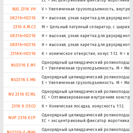
ЕС = эксцентриковый фиксатор воротника с
NJG 2316 VH
V = Увеличенная грузоподъемность, внутре
UK216+H2316
H = высокая, узкая каретка для двухрядно
2316 K.M.C3
M = Цельный латунный сепаратор, с шарико
UK316+H2316
H = высокая, узкая каретка для двухрядно
UKX16+H2316
H = высокая, узкая каретка для двухрядно
2316K+H2316
K = коническое отверстие, конус 1:12. H =
Однорядный цилиндрический роликоподшипн
NU2316 E.M1
E = Увеличенная грузоподъемность. М = Ме
Однорядный цилиндрический роликоподшипн
NU2316 E.M6
E = Увеличенная грузоподъемность. М = Ме
Однорядный цилиндрический роликоподшипн
NU 2316 ECML
EC = Оптимизированная внутренняя констру
2316 K (ISO)
К = Коническая посадка, конусность 1:12.
Однорядный цилиндрический роликоподшипни
NUP 2316 ECP
ЕС = эксцентриковый фиксатор воротника с
Однорядный цилиндрический роликоподшипн
NU2316-E-MA6