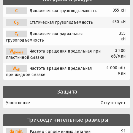
355 кН
C
Динамическая грузоподъемность
430 кН
C
Статическая грузоподъемность
0
355
C
Динамическая радиальная
r
кН
грузоподъемность
3 200
W
Частота вращения предельная при
grease
об/мин
пластичной смазке
4 000 об/
W
Частота вращения предельная
oil
мин
при жидкой смазке
Защита
Уплотнение
Отсутствует
Присоединительные размеры
91
da min.
Размер сопряженных деталей