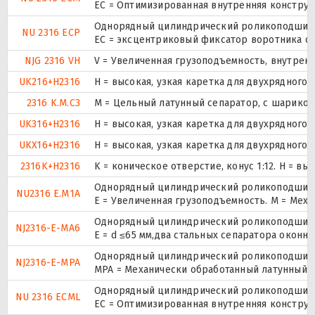
EC = Оптимизированная внутренняя конструк
Однорядный цилиндрический роликоподшипни
NU 2316 ECP
ЕС = эксцентриковый фиксатор воротника с 
NJG 2316 VH
V = Увеличенная грузоподъемность, внутрен
UK216+H2316
H = высокая, узкая каретка для двухрядног
2316 K.M.C3
M = Цельный латунный сепаратор, с шариков
UK316+H2316
H = высокая, узкая каретка для двухрядног
UKX16+H2316
H = высокая, узкая каретка для двухрядног
2316K+H2316
K = коническое отверстие, конус 1:12. H = 
Однорядный цилиндрический роликоподшипни
NU2316 E.M1A
E = Увеличенная грузоподъемность. М = Мех
Однорядный цилиндрический роликоподшипни
NJ2316-E-MA6
E = d ≤65 мм,два стальных сепаратора окон
Однорядный цилиндрический роликоподшипни
NJ2316-E-MPA
MPA = Механически обработанный латунный с
Однорядный цилиндрический роликоподшипни
NU 2316 ECML
EC = Оптимизированная внутренняя конструк