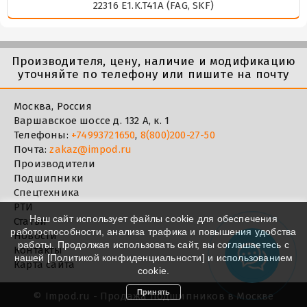
22316 E1.K.T41A (FAG, SKF)
Производителя, цену, наличие и модификацию
уточняйте по телефону или пишите на почту
Москва, Россия
Варшавское шоссе д. 132 А, к. 1
Телефоны:
+74993721650
,
8(800)200-27-50
Почта:
zakaz@impod.ru
Производители
Подшипники
Спецтехника
РТИ
Наш сайт использует файлы cookie для обеспечения
Статьи
работоспособности, анализа трафика и повышения удобства
Новости
работы. Продолжая использовать сайт, вы соглашаетесь с
Контакты
нашей [
Политикой конфиденциальности
] и использованием
Карта сайта
cookie.
Принять
©
Impod.ru - Продажа подшипников в Москве