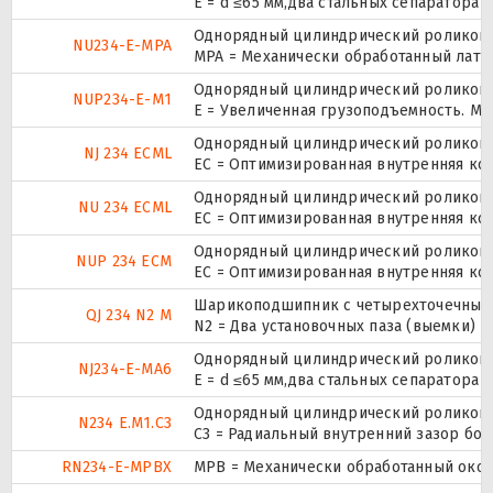
E = d ≤65 мм,два стальных сепаратора
Однорядный цилиндрический роликопод
NU234-E-MPA
MPA = Механически обработанный лату
Однорядный цилиндрический роликопод
NUP234-E-M1
E = Увеличенная грузоподъемность. М
Однорядный цилиндрический роликопод
NJ 234 ECML
EC = Оптимизированная внутренняя ко
Однорядный цилиндрический роликопод
NU 234 ECML
EC = Оптимизированная внутренняя ко
Однорядный цилиндрический роликопод
NUP 234 ECM
EC = Оптимизированная внутренняя ко
Шарикоподшипник с четырехточечным 
QJ 234 N2 M
N2 = Два установочных паза (выемки) 
Однорядный цилиндрический роликопод
NJ234-E-MA6
E = d ≤65 мм,два стальных сепаратора
Однорядный цилиндрический роликопод
N234 E.M1.C3
C3 = Радиальный внутренний зазор бо
RN234-E-MPBX
MPB = Механически обработанный окон