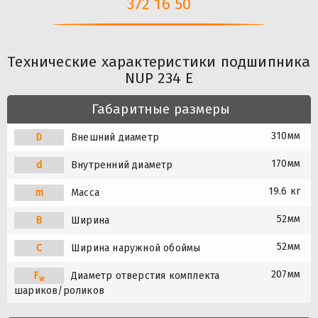
372 16 50
Технические характеристики подшипника
NUP 234 E
Габаритные размеры
310мм
D
Внешний диаметр
170мм
d
Внутренний диаметр
19.6 кг
m
Масса
52мм
B
Ширина
52мм
C
Ширина наружной обоймы
207мм
F
Диаметр отверстия комплекта
w
шариков/роликов