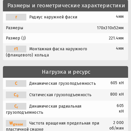
Размеры и геометрические характеристики
4мм
r
Радиус наружней фаски
Размеры
170x310x52мм
Размер (J)
221.4мм
4мм
r1
Монтажная фаска наружного
(фланцевого) кольца
Нагрузка и ресурс
605 кН
C
Динамическая грузоподъемность
800 кН
C
Статическая грузоподъемность
0
605
C
Динамическая радиальная
r
кН
грузоподъемность
2 000
W
Частота вращения предельная при
grease
об/мин
пластичной смазке