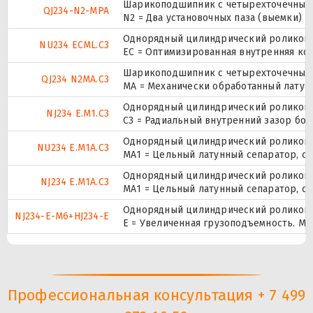
Шарикоподшипник с четырехточечным 
QJ234-N2-MPA
N2 = Два установочных паза (выемки) 
Однорядный цилиндрический роликопод
NU234 ECML.C3
EC = Оптимизированная внутренняя ко
Шарикоподшипник с четырехточечным 
QJ234 N2MA.C3
MA = Механически обработанный латун
Однорядный цилиндрический роликопод
NJ234 E.M1.C3
C3 = Радиальный внутренний зазор бо
Однорядный цилиндрический роликопод
NU234 E.M1A.C3
МА1 = Цельный латунный сепаратор, со
Однорядный цилиндрический роликопод
NJ234 E.M1A.C3
МА1 = Цельный латунный сепаратор, со
Однорядный цилиндрический роликопод
NJ234-E-M6+HJ234-E
E = Увеличенная грузоподъемность. М
Профессиональная консультация + 7 499