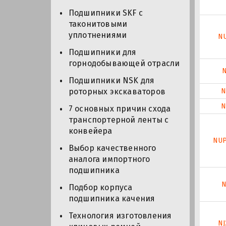
Подшипники SKF с
таконитовыми
уплотнениями
N
Подшипники для
горнодобывающей отрасли
N
Подшипники NSK для
N
роторных экскаваторов
N
7 основных причин схода
транспортерной ленты с
конвейера
NU
Выбор качественного
аналога импортного
подшипника
N
Подбор корпуса
подшипника качения
Технология изготовления
NJ