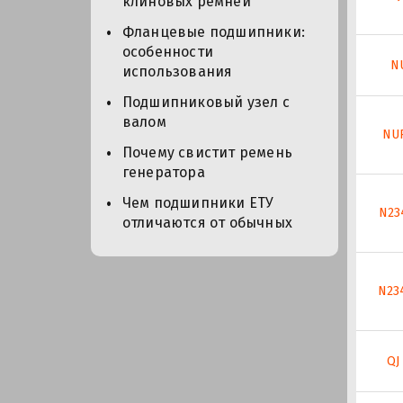
клиновых ремней
Фланцевые подшипники:
особенности
N
использования
Подшипниковый узел с
валом
NUP
Почему свистит ремень
генератора
Чем подшипники ЕТУ
N23
отличаются от обычных
N23
QJ