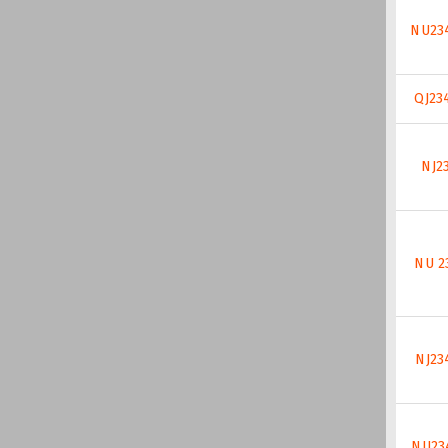
NU23
QJ23
NJ2
NU 2
NJ23
NU23