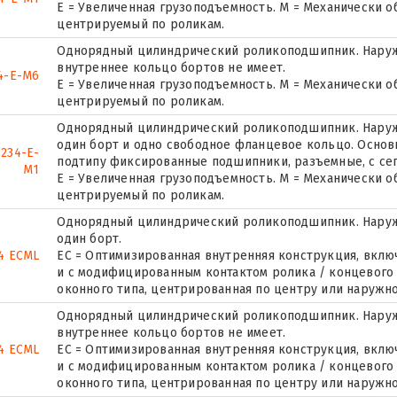
E = Увеличенная грузоподъемность. М = Механически о
центрируемый по роликам.
Однорядный цилиндрический роликоподшипник. Наружн
внутреннее кольцо бортов не имеет.
4-E-M6
E = Увеличенная грузоподъемность. М = Механически о
центрируемый по роликам.
Однорядный цилиндрический роликоподшипник. Наружн
один борт и одно свободное фланцевое кольцо. Основн
234-E-
подтипу фиксированные подшипники, разъемные, с се
M1
E = Увеличенная грузоподъемность. М = Механически о
центрируемый по роликам.
Однорядный цилиндрический роликоподшипник. Наруж
один борт.
34 ECML
EC = Оптимизированная внутренняя конструкция, вкл
и с модифицированным контактом ролика / концевого 
оконного типа, центрированная по центру или наружн
Однорядный цилиндрический роликоподшипник. Наружн
внутреннее кольцо бортов не имеет.
4 ECML
EC = Оптимизированная внутренняя конструкция, вкл
и с модифицированным контактом ролика / концевого 
оконного типа, центрированная по центру или наружн