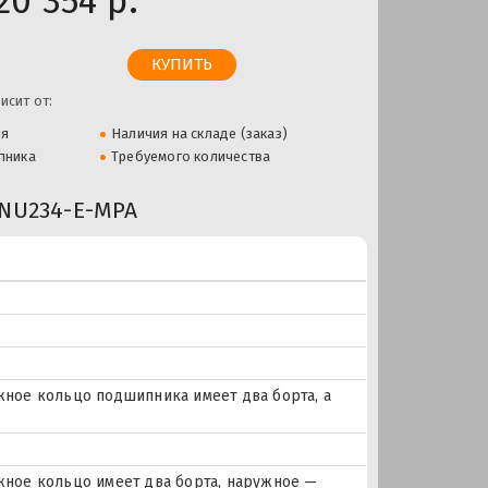
20 354 р.
исит от:
ля
Наличия на складе (заказ)
пника
Требуемого количества
NU234-E-MPA
ое кольцо подшипника имеет два борта, а
ное кольцо имеет два борта, наружное —