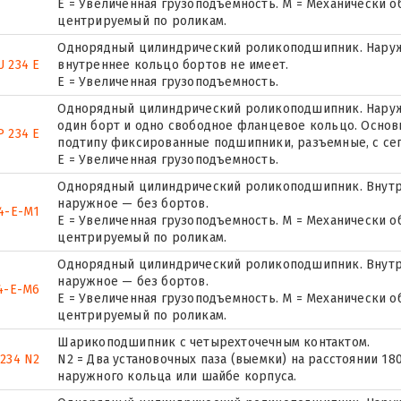
E = Увеличенная грузоподъемность. М = Механически о
центрируемый по роликам.
Однорядный цилиндрический роликоподшипник. Наружн
U 234 E
внутреннее кольцо бортов не имеет.
Е = Увеличенная грузоподъемность.
Однорядный цилиндрический роликоподшипник. Наружн
один борт и одно свободное фланцевое кольцо. Основн
 234 E
подтипу фиксированные подшипники, разъемные, с се
Е = Увеличенная грузоподъемность.
Однорядный цилиндрический роликоподшипник. Внутр
наружное — без бортов.
4-E-M1
E = Увеличенная грузоподъемность. М = Механически о
центрируемый по роликам.
Однорядный цилиндрический роликоподшипник. Внутр
наружное — без бортов.
4-E-M6
E = Увеличенная грузоподъемность. М = Механически о
центрируемый по роликам.
Шарикоподшипник с четырехточечным контактом.
 234 N2
N2 = Два установочных паза (выемки) на расстоянии 18
наружного кольца или шайбе корпуса.