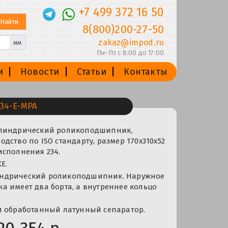
+7 499 372 16 50
8(800)200-27-50
zakaz@impod.ru
мм
Пн-Пт с 8:00 до 17:00
и
Новости
Статьи
Контакты
34-E-MPA
илиндрический роликоподшипник,
дство по ISO стандарту, размер 170x310x52
исполнения 234.
E.
ндрический роликоподшипник. Наружное
 имеет два борта, а внутреннее кольцо
и обработанный латунный сепаратор.