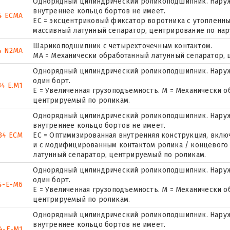
Однорядный цилиндрический роликоподшипник. Наружн
внутреннее кольцо бортов не имеет.
4 ECMA
EC = эксцентриковый фиксатор воротника с утопленны
массивный латунный сепаратор, центрирование по нар
Шарикоподшипник с четырехточечным контактом.
4 N2MA
MA = Механически обработанный латунный сепаратор,
Однорядный цилиндрический роликоподшипник. Наруж
один борт.
34 E.M1
E = Увеличенная грузоподъемность. М = Механически о
центрируемый по роликам.
Однорядный цилиндрический роликоподшипник. Наружн
внутреннее кольцо бортов не имеет.
34 ECM
EC = Оптимизированная внутренняя конструкция, вкл
и с модифицированным контактом ролика / концевого
латунный сепаратор, центрируемый по роликам.
Однорядный цилиндрический роликоподшипник. Наруж
один борт.
4-E-M6
E = Увеличенная грузоподъемность. М = Механически о
центрируемый по роликам.
Однорядный цилиндрический роликоподшипник. Наружн
внутреннее кольцо бортов не имеет.
4-E-M1