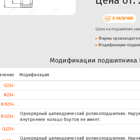
Цена от:
В НАЛИЧИИ
Цена на подшипник зав
Фирмы производите
Модификации подши
Модификации подшипника 
ачение
Модификация
Q234
N234
NH234
Однорядный цилиндрический роликоподшипник. Наружн
NU234
внутреннее кольцо бортов не имеет.
QJ234
Однорядный цилиндрический роликоподшипник. Наруж