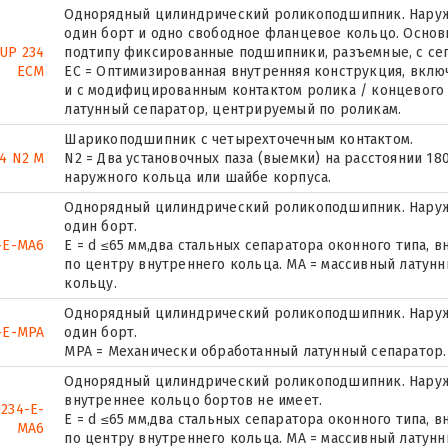
Однорядный цилиндрический роликоподшипник. Наружн
один борт и одно свободное фланцевое кольцо. Основн
UP 234
подтипу фиксированные подшипники, разъемные, с се
ECM
EC = Оптимизированная внутренняя конструкция, вкл
и с модифицированным контактом ролика / концевого
латунный сепаратор, центрируемый по роликам.
Шарикоподшипник с четырехточечным контактом.
34 N2 M
N2 = Два установочных паза (выемки) на расстоянии 18
наружного кольца или шайбе корпуса.
Однорядный цилиндрический роликоподшипник. Наруж
один борт.
-E-MA6
E = d ≤65 мм,два стальных сепаратора оконного типа,
по центру внутреннего кольца. MA = массивный латун
кольцу.
Однорядный цилиндрический роликоподшипник. Наруж
-E-MPA
один борт.
MPA = Механически обработанный латунный сепаратор.
Однорядный цилиндрический роликоподшипник. Наружн
внутреннее кольцо бортов не имеет.
234-E-
E = d ≤65 мм,два стальных сепаратора оконного типа,
MA6
по центру внутреннего кольца. MA = массивный латун