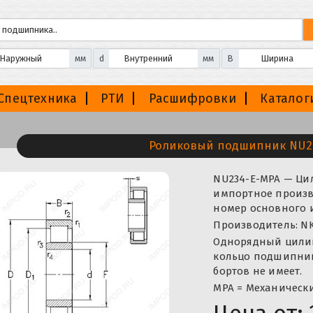
мм
d
мм
B
Спецтехника
РТИ
Расшифровки
Каталог
Роликовый подшипник NU2
NU234-E-MPA — Ц
импортное произво
номер основного 
Производитель: NK
Однорядный цили
кольцо подшипника
бортов не имеет.
MPA = Механическ