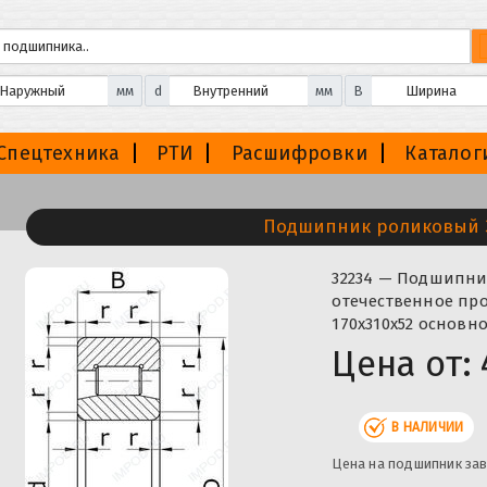
мм
d
мм
B
Спецтехника
РТИ
Расшифровки
Каталог
Подшипник роликовый 
32234 — Подшипни
отечественное про
170x310x52 основн
Цена от:
В НАЛИЧИИ
Цена на подшипник зав