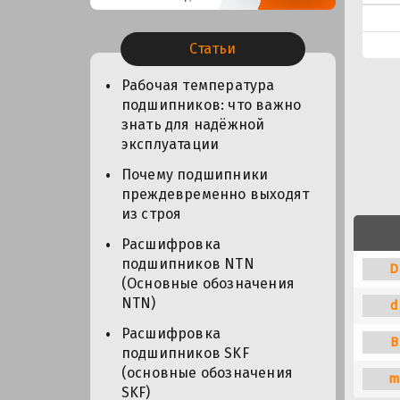
Статьи
Рабочая температура
подшипников: что важно
знать для надёжной
эксплуатации
Почему подшипники
преждевременно выходят
из строя
Расшифровка
подшипников NTN
D
(Основные обозначения
NTN)
d
Расшифровка
B
подшипников SKF
(основные обозначения
m
SKF)