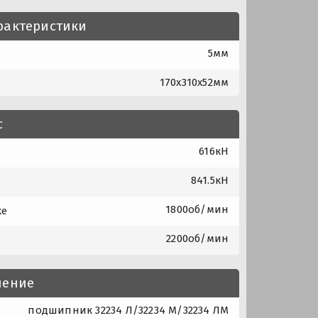
рактеристики
5мм
170x310x52мм
с
616кН
841.5кН
1800об/мин
ке
2200об/мин
нение
подшипник 32234 Л/32234 М/32234 ЛМ