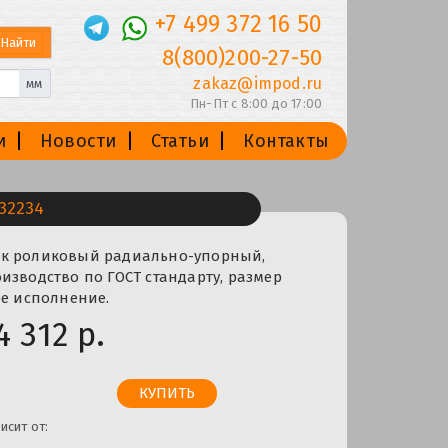
+7 499 372 16 50
8(800)200-27-50
zakaz@impod.ru
мм
Пн-Пт с 8:00 до 17:00
и
Новости
Статьи
Контакты
32234
к роликовый радиально-упорный,
изводство по ГОСТ стандарту, размер
ое исполнение.
4 312 р.
исит от: