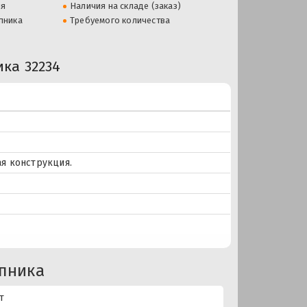
ля
Наличия на складе (заказ)
пника
Требуемого количества
ка 32234
я конструкция.
пника
т