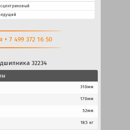
ксцентриковый
ведущий
+ 7 499 372 16 50
одшипника 32234
ры
310мм
170мм
52мм
18.5 кг