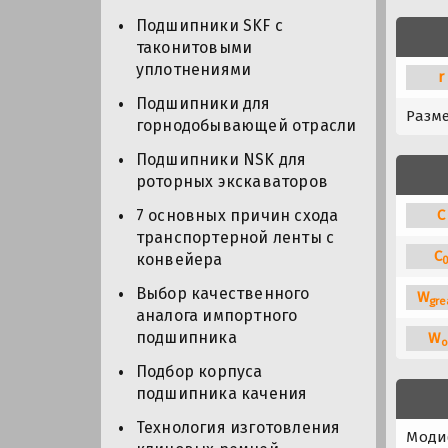
Подшипники SKF с
таконитовыми
уплотнениями
r
Подшипники для
Разм
горнодобывающей отрасли
Подшипники NSK для
роторных экскаваторов
C
7 основных причин схода
транспортерной ленты с
C
конвейера
Выбор качественного
W
gre
аналога импортного
подшипника
W
o
Подбор корпуса
подшипника качения
Технология изготовления
Моди