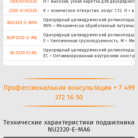
UKX20+H2320
H = высокая, узкая каретка для двухрядно
2320-K+H2320
K = коническое отверстие, конус 1:12. H =
Однорядный цилиндрический роликоподшипн
NU2320-E-MPA
MPA = Механически обработанный латунный 
Однорядный цилиндрический роликоподшипни
NUP2320-E-M6
E = Увеличенная грузоподъемность. М = Ме
Однорядный цилиндрический роликоподшипн
NJ 2320 ECML
EC = Оптимизированная внутренняя констру
Профессиональная консультация + 7 499
372 16 50
Технические характеристики подшипника
NU2320-E-MA6