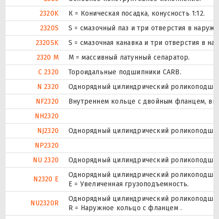
2320K
К = Коническая посадка, конусность 1:12.
2320S
S = смазочный паз и три отверстия в наруж
2320SK
S = смазочная канавка и три отверстия в на
2320 M
M = массивный латунный сепаратор.
C 2320
Тороидальные подшипники CARB.
N 2320
Однорядный цилиндрический роликоподшипн
NF2320
Внутреннем кольце с двойным фланцем, вн
NH2320
NJ2320
Однорядный цилиндрический роликоподшипн
NP2320
NU 2320
Однорядный цилиндрический роликоподшипн
Однорядный цилиндрический роликоподшипн
N2320 E
Е = Увеличенная грузоподъемность.
Однорядный цилиндрический роликоподшипн
NU2320R
R = Наружное кольцо с фланцем .