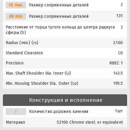
2
rb max.
Размер сопряженных деталей
131
db min.
Размер сопряженных деталей
Расстояние от торца тугого кольца до центра радиуса
2
сферы (S)
Radius (min.) (rs)
2.100
Standard Clearance
C0
Precision
RBEC 1
Max. Shaft Shoulder Dia. Inner (Li)
143.5
Min. Housing Shoulder Dia.. Outer (Lo)
195.5
Конструкция и исполнение
1шт
i
Количество дорожек качения
Материал
52100 Chrome steel. or equivalent