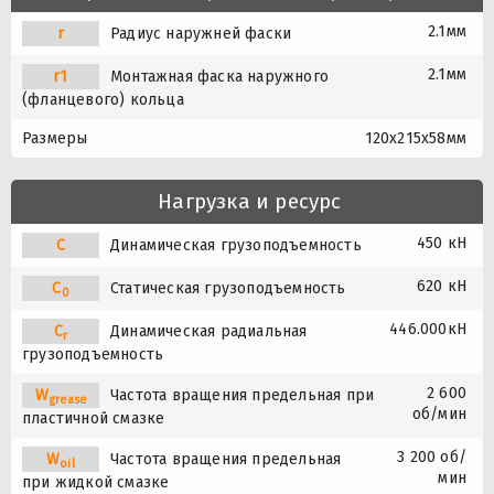
2.1мм
r
Радиус наружней фаски
2.1мм
r1
Монтажная фаска наружного
(фланцевого) кольца
Размеры
120x215x58мм
Нагрузка и ресурс
450 кН
C
Динамическая грузоподъемность
620 кН
C
Статическая грузоподъемность
0
446.000кН
C
Динамическая радиальная
r
грузоподъемность
2 600
W
Частота вращения предельная при
grease
об/мин
пластичной смазке
3 200 об/
W
Частота вращения предельная
oil
мин
при жидкой смазке