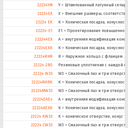
22224YM
Y = Штампованный латунный сепара
22224EX
X = Внешние размеры, соответств
22224 EK
К = Коническая посадка, конусность
22224-E1
E1 = Проектирование повышенной 
22224AEX
A = внутренняя модификация конст
22224EXK
К = Коническая посадка, конусность
22224RHR
R = Наружное кольцо с фланцем .
22224-2RS
Резиновые уплотнения с каждой с
22224 W33
W3 = Смазочный паз и три отверст
22224RHRK
К = Коническая посадка, конусность
22224MW33
W3 = Смазочный паз и три отверст
22224EAE4
A = внутренняя модификация конст
22224AEXK
К = Коническая посадка, конусность
22224 KW33
K = коническое отверстие, конус 1
22224 CW33
W3 = Смазочный паз и три отверст