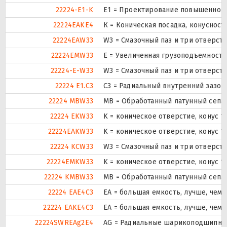
22224-E1-K
E1 = Проектирование повышенной 
22224EAKE4
К = Коническая посадка, конусность
22224EAW33
W3 = Смазочный паз и три отверст
22224EMW33
E = Увеличенная грузоподъемность
22224-E-W33
W3 = Смазочный паз и три отверст
22224 E1.C3
C3 = Радиальный внутренний зазор
22224 MBW33
MB = Обработанный латунный сепар
22224 EKW33
K = коническое отверстие, конус 1
22224EAKW33
K = коническое отверстие, конус 1
22224 KCW33
W3 = Смазочный паз и три отверст
22224EMKW33
K = коническое отверстие, конус 1
22224 KMBW33
MB = Обработанный латунный сепар
22224 EAE4C3
EA = большая емкость, лучше, чем 
22224 EAKE4C3
EA = большая емкость, лучше, чем 
22224SWREAg2E4
AG = Радиальные шарикоподшипни