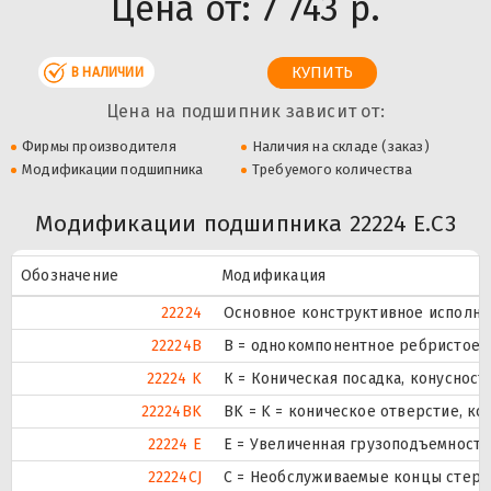
Цена от:
7 743 р.
В НАЛИЧИИ
Цена на подшипник зависит от:
Фирмы производителя
Наличия на складе (заказ)
Модификации подшипника
Требуемого количества
Модификации подшипника 22224 E.C3
Обозначение
Модификация
22224
Основное конструктивное исполне
22224B
B = однокомпонентное ребристое 
22224 K
К = Коническая посадка, конусность
22224BK
BK = K = коническое отверстие, ко
22224 E
Е = Увеличенная грузоподъемность
22224CJ
С = Необслуживаемые концы стерж