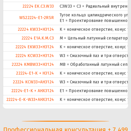
22224 EK.C3.W33
C3W33 = C3 = Радиальный внутренн
Тугое кольцо цилиндрического уп
WS22224-E1-2RSR
E1 = Проектирование повышенной 
22224 KW33+H3124
K = коническое отверстие, конус 1
22224 E1A.K.M.C3
M = Цельный латунный сепаратор, 
22224 EKW33+H3124
K = коническое отверстие, конус 1
22224 KCW33+H3124
W3 = Смазочный паз и три отверст
22224 KMBW33+H3124
MB = Обработанный латунный сепар
22224-E1-K + H3124
K = коническое отверстие, конус 1
22224 KCW33+AH3124
W3 = Смазочный паз и три отверст
22224-E1-K + AHX3124
E1 = Проектирование повышенной 
22224-E-K-W33+AHX3124
K = коническое отверстие, конус 1
Профессиональная консультация + 7 499