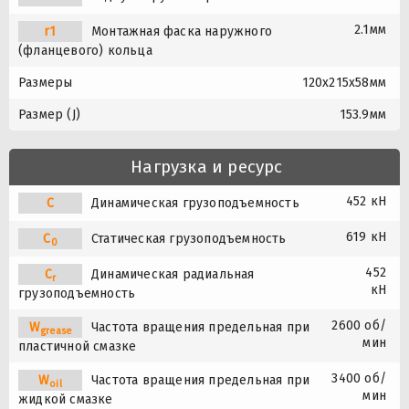
2.1мм
r1
Монтажная фаска наружного
(фланцевого) кольца
Размеры
120x215x58мм
Размер (J)
153.9мм
Нагрузка и ресурс
452 кН
C
Динамическая грузоподъемность
619 кН
C
Статическая грузоподъемность
0
452
C
Динамическая радиальная
r
кН
грузоподъемность
2600 об/
W
Частота вращения предельная при
grease
мин
пластичной смазке
3400 об/
W
Частота вращения предельная при
oil
мин
жидкой смазке