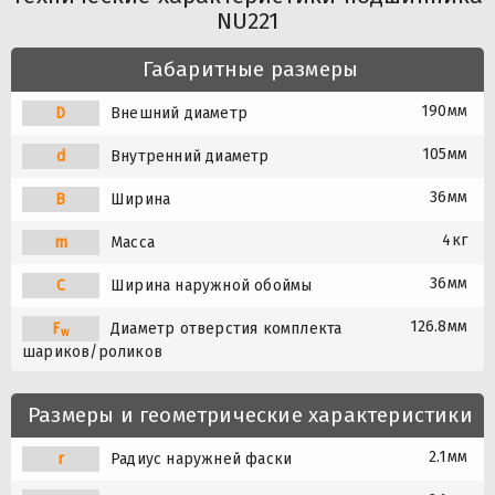
NU221
Габаритные размеры
190мм
D
Внешний диаметр
105мм
d
Внутренний диаметр
36мм
B
Ширина
4кг
m
Масса
36мм
C
Ширина наружной обоймы
126.8мм
F
Диаметр отверстия комплекта
w
шариков/роликов
Размеры и геометрические характеристики
2.1мм
r
Радиус наружней фаски