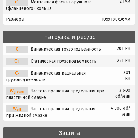
2.1мм
r1
Монтажная фаска наружного
(фланцевого) кольца
Размеры
105x190x36мм
Нагрузка и ресурс
201 кН
C
Динамическая грузоподъемность
241 кН
C
Статическая грузоподъемность
0
201
C
Динамическая радиальная
r
кН
грузоподъемность
3 600
W
Частота вращения предельная при
grease
об/мин
пластичной смазке
4 300 об/
W
Частота вращения предельная
oil
мин
при жидкой смазке
Защита