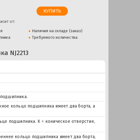
исит от:
ля
Наличия на складе (заказ)
пника
Требуемого количества
а NJ2213
 подшипника.
ое кольцо подшипника имеет два борта, а
льце подшипника. K = коническое отверстие,
еннее кольцо подшипника имеет два борта,