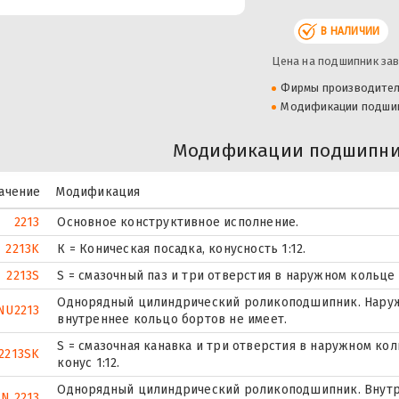
В НАЛИЧИИ
Цена на подшипник зав
Фирмы производите
Модификации подши
Модификации подшипник
ачение
Модификация
2213
Основное конструктивное исполнение.
2213K
К = Коническая посадка, конусность 1:12.
2213S
S = смазочный паз и три отверстия в наружном кольце
Однорядный цилиндрический роликоподшипник. Наружн
NU2213
внутреннее кольцо бортов не имеет.
S = смазочная канавка и три отверстия в наружном ко
2213SK
конус 1:12.
Однорядный цилиндрический роликоподшипник. Внутр
N 2213