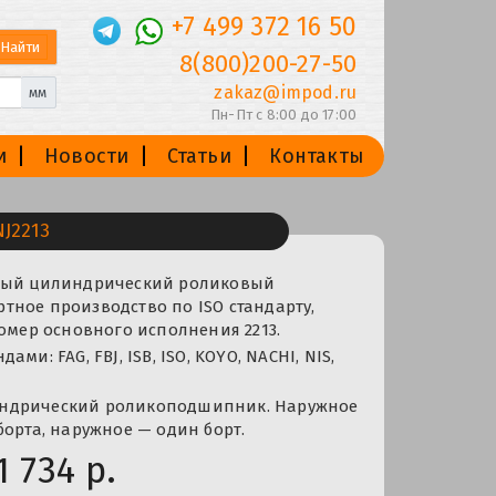
+7 499 372 16 50
8(800)200-27-50
zakaz@impod.ru
мм
Пн-Пт с 8:00 до 17:00
и
Новости
Статьи
Контакты
J2213
ный цилиндрический роликовый
ное производство по ISO стандарту,
номер основного исполнения 2213.
ми: FAG, FBJ, ISB, ISO, KOYO, NACHI, NIS,
ндрический роликоподшипник. Наружное
борта, наружное — один борт.
1 734 р.