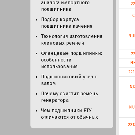
аналога импортного
2
подшипника
C
Подбор корпуса
подшипника качения
NU
Технология изготовления
клиновых ремней
Фланцевые подшипники:
2
особенности
NH
использования
221
Подшипниковый узел с
валом
NJ
Почему свистит ремень
генератора
NU
Чем подшипники ЕТУ
отличаются от обычных
221