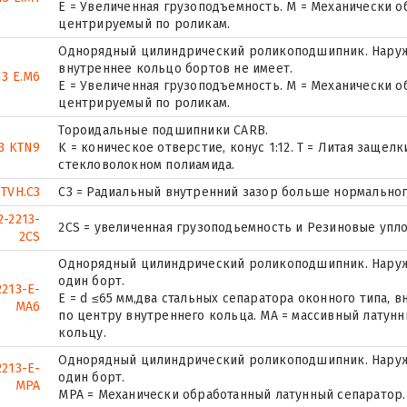
E = Увеличенная грузоподъемность. М = Механически о
центрируемый по роликам.
Однорядный цилиндрический роликоподшипник. Наружн
внутреннее кольцо бортов не имеет.
3 E.M6
E = Увеличенная грузоподъемность. М = Механически о
центрируемый по роликам.
Тороидальные подшипники CARB.
13 KTN9
K = коническое отверстие, конус 1:12. T = Литая заще
стекловолокном полиамида.
 TVH.C3
C3 = Радиальный внутренний зазор больше нормальног
2-2213-
2CS = увеличенная грузоподьемность и Резиновые упл
2CS
Однорядный цилиндрический роликоподшипник. Наруж
один борт.
2213-E-
E = d ≤65 мм,два стальных сепаратора оконного типа,
MA6
по центру внутреннего кольца. MA = массивный латун
кольцу.
Однорядный цилиндрический роликоподшипник. Наруж
2213-E-
один борт.
MPA
MPA = Механически обработанный латунный сепаратор.