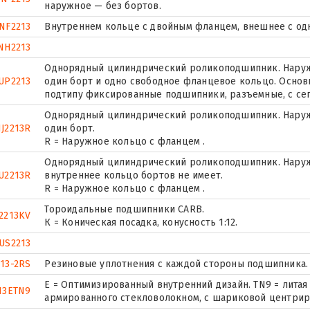
наружное — без бортов.
NF2213
Внутреннем кольце с двойным фланцем, внешнее с од
NH2213
Однорядный цилиндрический роликоподшипник. Наружн
UP2213
один борт и одно свободное фланцевое кольцо. Основн
подтипу фиксированные подшипники, разъемные, с се
Однорядный цилиндрический роликоподшипник. Наруж
J2213R
один борт.
R = Наружное кольцо с фланцем .
Однорядный цилиндрический роликоподшипник. Наружн
U2213R
внутреннее кольцо бортов не имеет.
R = Наружное кольцо с фланцем .
Тороидальные подшипники CARB.
2213KV
К = Коническая посадка, конусность 1:12.
US2213
213-2RS
Резиновые уплотнения с каждой стороны подшипника.
E = Оптимизированный внутренний дизайн. TN9 = литая
13ETN9
армированного стекловолокном, с шариковой центрир