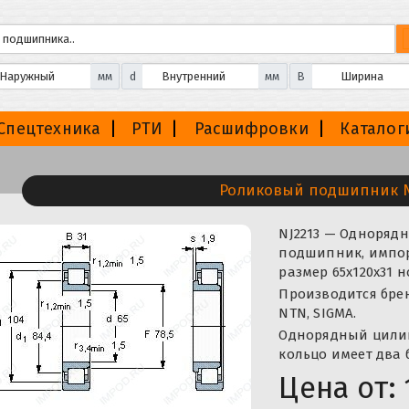
мм
d
мм
B
Спецтехника
РТИ
Расшифровки
Каталог
Роликовый подшипник N
NJ2213 — Одноряд
подшипник, импорт
размер 65x120x31 
Производится бренда
NTN, SIGMA.
Однорядный цили
кольцо имеет два 
Цена от: