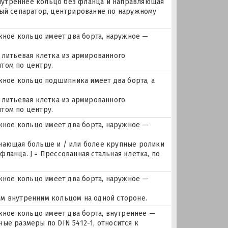
 внутреннее кольцо без фланца и направляющая
ный сепаратор, центрирование по наружному
ное кольцо имеет два борта, наружное —
 литьевая клетка из армированного
том по центру.
ое кольцо подшипника имеет два борта, а
 литьевая клетка из армированного
том по центру.
ное кольцо имеет два борта, наружное —
ючающая больше и / или более крупные ролики
ланца. J = Прессованная стальная клетка, по
ное кольцо имеет два борта, наружное —
м внутренним кольцом на одной стороне.
ое кольцо имеет два борта, внутреннее —
ые размеры по DIN 5412-1, относится к