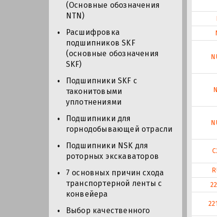
(Основные обозначения
NTN)
Расшифровка
подшипников SKF
(основные обозначения
N
SKF)
Подшипники SKF с
N
таконитовыми
уплотнениями
Подшипники для
N
горнодобывающей отрасли
Подшипники NSK для
C
роторных экскаваторов
R
7 основных причин схода
транспортерной ленты с
2
конвейера
22
Выбор качественного