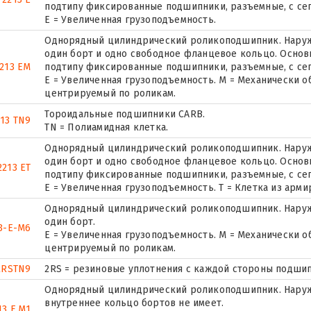
подтипу фиксированные подшипники, разъемные, с се
Е = Увеличенная грузоподъемность.
Однорядный цилиндрический роликоподшипник. Наружн
один борт и одно свободное фланцевое кольцо. Основн
213 EM
подтипу фиксированные подшипники, разъемные, с се
E = Увеличенная грузоподъемность. М = Механически о
центрируемый по роликам.
Тороидальные подшипники CARB.
213 TN9
TN = Полиамидная клетка.
Однорядный цилиндрический роликоподшипник. Наружн
один борт и одно свободное фланцевое кольцо. Основн
213 ET
подтипу фиксированные подшипники, разъемные, с се
E = Увеличенная грузоподъемность. T = Клетка из арм
Однорядный цилиндрический роликоподшипник. Наруж
один борт.
3-E-M6
E = Увеличенная грузоподъемность. М = Механически о
центрируемый по роликам.
2RSTN9
2RS = резиновые уплотнения с каждой стороны подшипн
Однорядный цилиндрический роликоподшипник. Наружн
внутреннее кольцо бортов не имеет.
3 E.M1