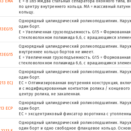
13 EMA
E = d ≤65 мм,два стальных сепаратора оконного типа,
по центру внутреннего кольца. MA = массивный латун
кольцу.
Однорядный цилиндрический роликоподшипник. Наруж
один борт.
13EG15
E = Увеличенная грузоподъемность. G15 = Формованная
стекловолокном полиамида 6,6, с вращающимся элемен
Однорядный цилиндрический роликоподшипник. Наружн
внутреннее кольцо бортов не имеет.
13EG15
E = Увеличенная грузоподъемность. G15 = Формованная
стекловолокном полиамида 6,6, с вращающимся элемен
Однорядный цилиндрический роликоподшипник. Наруж
один борт.
213 ECJ
EC = Оптимизированная внутренняя конструкция, вкл
и с модифицированным контактом ролика / концевого ф
центру ролика, не закаленная.
Однорядный цилиндрический роликоподшипник. Наруж
213 ECP
один борт.
ЕС = эксцентриковый фиксатор воротника с утопленны
Однорядный цилиндрический роликоподшипник. Наружн
один борт и одно свободное фланцевое кольцо. Основн
2213 E