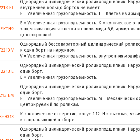
Однорядный цилиндрический роликоподшипник. Наружн
213 ET
внутреннее кольцо бортов не имеет.
E = Увеличенная грузоподъемность. T = Клетка из арм
E = Увеличенная грузоподъемность. K = коническое отве
3EKTN9
защелкивающаяся клетка из полиамида 6,6, армирован
центрировкой.
Однорядный бессепараторный цилиндрический ролико
2213 V
и один борт на наружном.
V = Увеличенная грузоподъемность, внутренняя модиф
Однорядный цилиндрический роликоподшипник. Наруж
 2213 E
один борт.
Е = Увеличенная грузоподъемность.
Однорядный цилиндрический роликоподшипник. Наруж
один борт.
213 EM
E = Увеличенная грузоподъемность. М = Механически о
центрируемый по роликам.
K = коническое отверстие, конус 1:12. H = высокая, у
K+H313
и направляющей в сборе.
Однорядный цилиндрический роликоподшипник. Наруж
один борт.