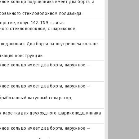
ое кольцо подшипника имеет два борта, а
ированного стекловолокном полиамида.
рстие, конус 1:12. TN9 = литая
ного стекловолокном, с шариковой
подшипник. Два борта на внутреннем кольце
икация конструкции.
ное кольцо имеет два борта, наружное —
ное кольцо имеет два борта, наружное —
бработанный латунный сепаратор,
зкая каретка для двухрядного шарикоподшипника
ное кольцо имеет два борта, наружное —