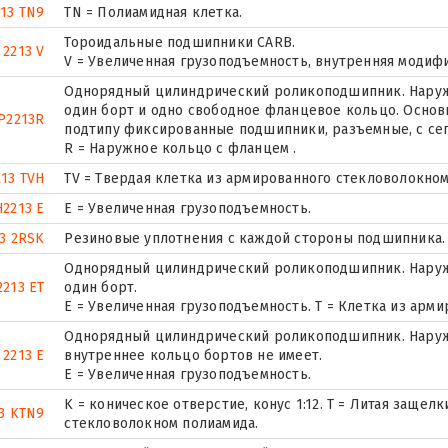
213 TN9
TN = Полиамидная клетка.
Тороидальные подшипники CARB.
 2213 V
V = Увеличенная грузоподъемность, внутренняя модиф
Однорядный цилиндрический роликоподшипник. Наружн
один борт и одно свободное фланцевое кольцо. Основн
P2213R
подтипу фиксированные подшипники, разъемные, с се
R = Наружное кольцо с фланцем .
213 TVH
TV = Твердая клетка из армированного стекловолокном
2213 E
Е = Увеличенная грузоподъемность.
3 2RSK
Резиновые уплотнения с каждой стороны подшипника.
Однорядный цилиндрический роликоподшипник. Наруж
2213 ET
один борт.
E = Увеличенная грузоподъемность. T = Клетка из арм
Однорядный цилиндрический роликоподшипник. Наружн
 2213 E
внутреннее кольцо бортов не имеет.
Е = Увеличенная грузоподъемность.
K = коническое отверстие, конус 1:12. T = Литая заще
3 KTN9
стекловолокном полиамида.