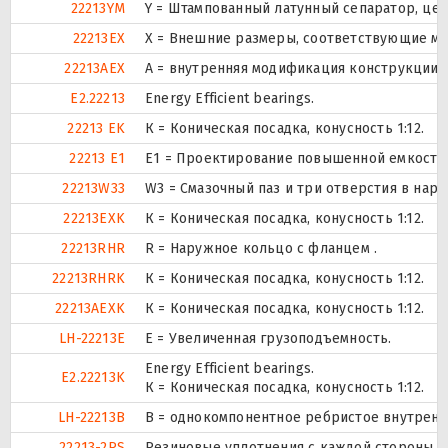
22213YM
Y = Штампованный латунный сепаратор, цен
22213EX
X = Внешние размеры, соответствующие м
22213AEX
A = внутренняя модификация конструкции.
E2.22213
Energy Efficient bearings.
22213 EK
К = Коническая посадка, конусность 1:12.
22213 E1
E1 = Проектирование повышенной емкости
22213W33
W3 = Смазочный паз и три отверстия в нар
22213EXK
К = Коническая посадка, конусность 1:12.
22213RHR
R = Наружное кольцо с фланцем .
22213RHRK
К = Коническая посадка, конусность 1:12.
22213AEXK
К = Коническая посадка, конусность 1:12.
LH-22213E
Е = Увеличенная грузоподъемность.
Energy Efficient bearings.
E2.22213K
К = Коническая посадка, конусность 1:12.
LH-22213B
B = однокомпонентное ребристое внутренн
22213-2RS
Резиновые уплотнения с каждой стороны 