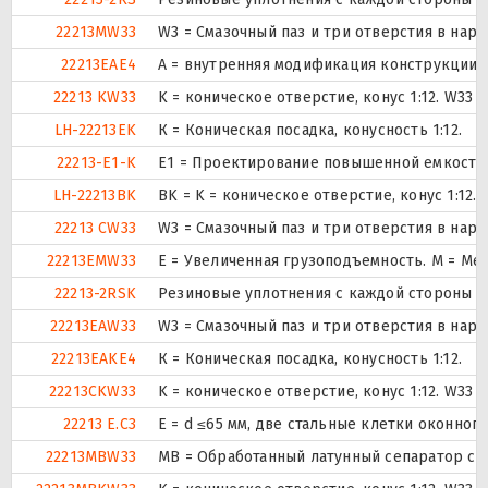
22213MW33
W3 = Смазочный паз и три отверстия в нар
22213EAE4
A = внутренняя модификация конструкции.
22213 KW33
K = коническое отверстие, конус 1:12. W33
LH-22213EK
К = Коническая посадка, конусность 1:12.
22213-E1-K
E1 = Проектирование повышенной емкости
LH-22213BK
BK = K = коническое отверстие, конус 1:12
22213 CW33
W3 = Смазочный паз и три отверстия в нар
22213EMW33
E = Увеличенная грузоподъемность. М = Ме
22213-2RSK
Резиновые уплотнения с каждой стороны 
22213EAW33
W3 = Смазочный паз и три отверстия в нар
22213EAKE4
К = Коническая посадка, конусность 1:12.
22213CKW33
K = коническое отверстие, конус 1:12. W33
22213 E.C3
E = d ≤65 мм, две стальные клетки оконног
22213MBW33
MB = Обработанный латунный сепаратор с в