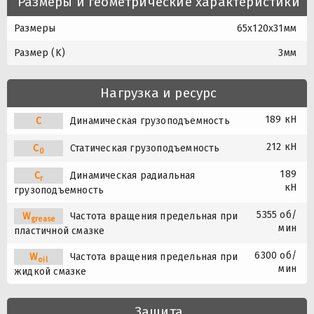
Размеры и геометрические характеристики
Размеры
65x120x31мм
Размер (K)
3мм
Нагрузка и ресурс
189 кН
C
Динамическая грузоподъемность
212 кН
C
Статическая грузоподъемность
0
189
C
Динамическая радиальная
r
кН
грузоподъемность
5355 об/
W
Частота вращения предельная при
grease
мин
пластичной смазке
6300 об/
W
Частота вращения предельная при
oil
мин
жидкой смазке
Защита