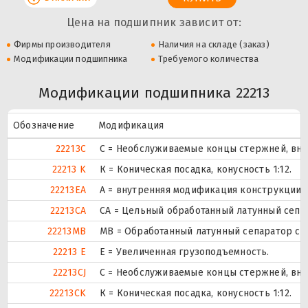
Цена на подшипник зависит от:
Фирмы производителя
Наличия на складе (заказ)
Модификации подшипника
Требуемого количества
Модификации подшипника 22213
Обозначение
Модификация
22213C
С = Необслуживаемые концы стержней, вну
22213 K
К = Коническая посадка, конусность 1:12.
22213EA
A = внутренняя модификация конструкции.
22213CA
CA = Цельный обработанный латунный сепа
22213MB
MB = Обработанный латунный сепаратор с 
22213 E
Е = Увеличенная грузоподъемность.
22213CJ
С = Необслуживаемые концы стержней, вну
22213CK
К = Коническая посадка, конусность 1:12.