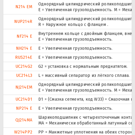
Однорядный цилиндрический роликоподшипник
N214 EM
E = Увеличенная грузоподъемность. М = Меха
Однорядный цилиндрический роликоподшипник.
NUP214R
R = Наружное кольцо с фланцем .
Внутреннем кольце с двойным фланцем, внеш
NF214 E
Е = Увеличенная грузоподъемность.
NH214 E
Е = Увеличенная грузоподъемность.
RUS214E
Е = Увеличенная грузоподъемность.
UC214G2
G2 = установка с нормальным преднатягом.
UC214L3
L = массивный сепаратор из лёгкого сплава.
Однорядный цилиндрический роликоподшипник
NJ214EM
E = Увеличенная грузоподъемность. М = Меха
UC214D1
D1 = (Смазка сегмента, код W33) = Смазочная 
NP214 E
Е = Увеличенная грузоподъемность.
Шарикоподшипник с четырехточечным контак
QJ214MA
MA = Механически обработанный латунный се
W214PP2
PP = Манжетные уплотнения на обеих сторона