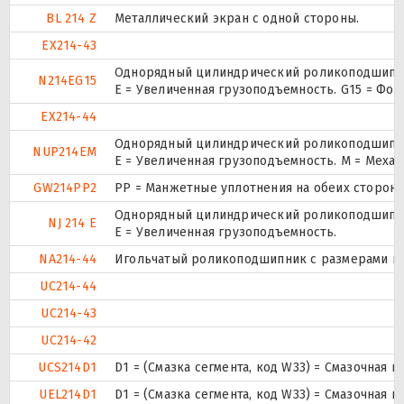
BL 214 Z
Металлический экран с одной стороны.
EX214-43
Однорядный цилиндрический роликоподшипник
N214EG15
E = Увеличенная грузоподъемность. G15 = Фо
EX214-44
Однорядный цилиндрический роликоподшипник.
NUP214EM
E = Увеличенная грузоподъемность. М = Меха
GW214PP2
PP = Манжетные уплотнения на обеих сторона
Однорядный цилиндрический роликоподшипник
NJ 214 E
Е = Увеличенная грузоподъемность.
NA214-44
Игольчатый роликоподшипник с размерами по 
UC214-44
UC214-43
UC214-42
UCS214D1
D1 = (Смазка сегмента, код W33) = Смазочная 
UEL214D1
D1 = (Смазка сегмента, код W33) = Смазочная 