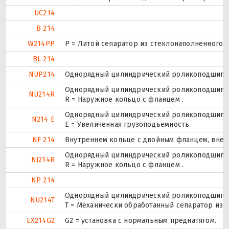
UC214
B 214
W214PP
P = Литой сепаратор из стеклонаполненного п
BL 214
NUP214
Однорядный цилиндрический роликоподшипник.
Однорядный цилиндрический роликоподшипник
NU214R
R = Наружное кольцо с фланцем .
Однорядный цилиндрический роликоподшипник
N214 E
Е = Увеличенная грузоподъемность.
NF 214
Внутреннем кольце с двойным фланцем, внеш
Однорядный цилиндрический роликоподшипник
NJ214R
R = Наружное кольцо с фланцем .
NP 214
Однорядный цилиндрический роликоподшипник
NU214T
T = Механически обработанный сепаратор из т
EX214G2
G2 = установка с нормальным преднатягом.