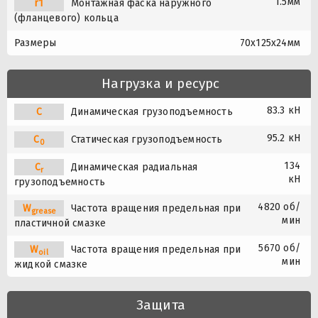
1.5мм
r1
Монтажная фаска наружного
(фланцевого) кольца
Размеры
70x125x24мм
Нагрузка и ресурс
83.3 кН
C
Динамическая грузоподъемность
95.2 кН
C
Статическая грузоподъемность
0
134
C
Динамическая радиальная
r
кН
грузоподъемность
4820 об/
W
Частота вращения предельная при
grease
мин
пластичной смазке
5670 об/
W
Частота вращения предельная при
oil
мин
жидкой смазке
Защита