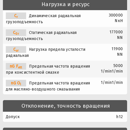
Нагрузка и ресурс
300000
C
Динамическая радиальная
r
NкН
грузоподъемность
177000
C
Статическая радиальная
0r
NN
грузоподъемность
11900
C
Нагрузка предела усталости
ur
NN
радиальная
5000
nG
F
Предельная частота вращения
ett
1/min1/min
при консистентной смазке
1/min1/min
nG
O
Предельная частота вращения
l
для масляно-воздушного смазывания
Отклонение, точность вращения
Допуск
h12