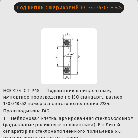
Подшипник шариковый HCB7234-C-T-P4S
HCB7234-C-T-P4S — Подшипник шпиндельный,
импортное производство по ISO стандарту, размер
170x310x52 номер основного исполнения 7234.
Производитель: FAG.
T = Нейлоновая клетка, армированная стекловолокном
(радиальные роликовые подшипники). P = Литой
сепаратор из стеклонаполненного полиамида 6,6,
центрируемый по телам качения.