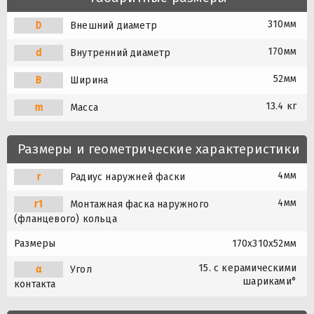
310мм
D
Внешний диаметр
170мм
d
Внутренний диаметр
52мм
B
Ширина
13.4 кг
m
Масса
Размеры и геометрические характеристики
4мм
r
Радиус наружней фаски
4мм
r1
Монтажная фаска наружного
(фланцевого) кольца
Размеры
170x310x52мм
15. с керамическими
α
Угол
шариками°
контакта