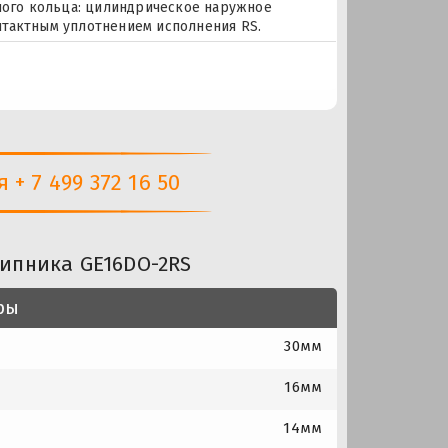
жного кольца: цилиндрическое наружное
нтактным уплотнением исполнения RS.
+ 7 499 372 16 50
ипника GE16DO-2RS
ры
30мм
16мм
14мм