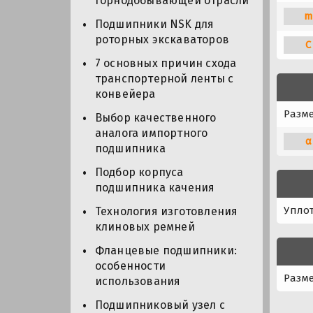
горнодобывающей отрасли
m
Подшипники NSK для
роторных экскаваторов
C
7 основных причин схода
транспортерной ленты с
конвейера
Разм
Выбор качественного
аналога импортного
α
подшипника
Подбор корпуса
подшипника качения
Упло
Технология изготовления
клиновых ремней
Фланцевые подшипники:
особенности
Разме
использования
Подшипниковый узел с