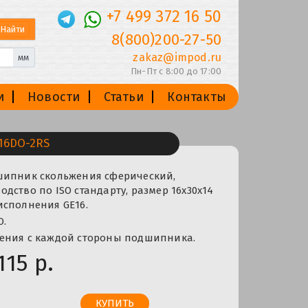
+7 499 372 16 50
8(800)200-27-50
zakaz@impod.ru
мм
Пн-Пт с 8:00 до 17:00
и
Новости
Статьи
Контакты
16DO-2RS
шипник скольжения сферический,
дство по ISO стандарту, размер 16x30x14
исполнения GE16.
O.
ения с каждой стороны подшипника.
115 р.