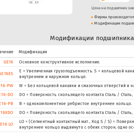
Цена на подшипник зав
Фирмы производите
Модификации подши
Модификации подшипника 
ачение
Модификация
GE16
Основное конструктивное исполнение.
E = Увеличенная грузоподъемность. S = кольцевой кана
GE16ES
внутреннем и наружном кольце.
E16-PW
W = Без кольцевой канавки и смазочных отверстий в 
E16-DO
DO = Поверхность скользящего контакта Сталь / Сталь
E16-PB
B = однокомпонентное ребристое внутреннее кольцо.
E16XDO
DO = Поверхность скользящего контакта Сталь / Сталь
LO = (Сегментный контактный мат., Код S / S) = Поверхн
E16 LO
внутреннее кольцо выдвинуто с обеих сторон, одно о