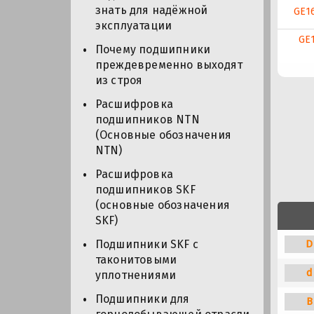
знать для надёжной
GE1
эксплуатации
GE
Почему подшипники
преждевременно выходят
из строя
Расшифровка
подшипников NTN
(Основные обозначения
NTN)
Расшифровка
подшипников SKF
(основные обозначения
SKF)
D
Подшипники SKF с
таконитовыми
d
уплотнениями
Подшипники для
B