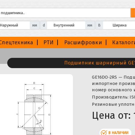
мм
d
мм
B
Спецтехника
РТИ
Расшифровки
Каталог
Подшипник шарнирный GE
GE16DO-2RS — Под
импортное произво
номер основного 
Производитель: IS
Резиновые уплотн
Цена от:
В НАЛИЧИИ