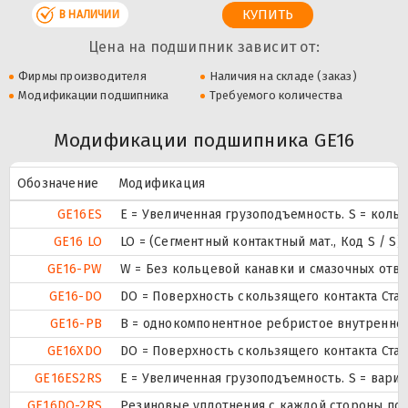
В НАЛИЧИИ
Цена на подшипник зависит от:
Фирмы производителя
Наличия на складе (заказ)
Модификации подшипника
Требуемого количества
Модификации подшипника GE16
Обозначение
Модификация
GE16ES
E = Увеличенная грузоподъемность. S = коль
GE16 LO
LO = (Сегментный контактный мат., Код S / S
GE16-PW
W = Без кольцевой канавки и смазочных отв
GE16-DO
DO = Поверхность скользящего контакта Стал
GE16-PB
B = однокомпонентное ребристое внутреннее
GE16XDO
DO = Поверхность скользящего контакта Стал
GE16ES2RS
E = Увеличенная грузоподъемность. S = вар
GE16DO-2RS
Резиновые уплотнения с каждой стороны по