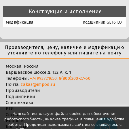
Конструкция и исполнение
Модификация
подшипник GE16 LO
Производителя, цену, наличие и модификацию
уточняйте по телефону или пишите на почту
Москва, Россия
Варшавское шоссе д. 132 А, к. 1
Телефоны:
+74993721650
,
8(800)200-27-50
Почта:
zakaz@impod.ru
Производители
Подшипники
Спецтехника
РТИ
Наш сайт использует файлы cookie для обеспечения
Статьи
работоспособности, анализа трафика и повышения удобства
Новости
работы. Продолжая использовать сайт, вы соглашаетесь с
Контакты