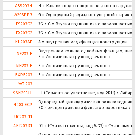
ASS203N
N = Канавка под стопорное кольцо в наружно
W203PPG
G = Однорядный радиально-упорный шарикопод
ES203G2
3G = G = Втулки подшипника с возможностью 
EX203G2
3G = G = Втулки подшипника с возможностью 
KH203AE
A = внутренняя модификация конструкции.
Внутреннем кольце с двойным фланцем, внеш
NF203 E
Е = Увеличенная грузоподъемность.
NH203 E
Е = Увеличенная грузоподъемность.
BXRE203
Е = Увеличенная грузоподъемность.
YAT 203
SSN203LL
LL (Сегментное уплотнение, код 2RU) = Лабир
Однорядный цилиндрический роликоподшипник
N203 ECP
ЕС = эксцентриковый фиксатор воротника с 
UC203-11
AEL203D1
D1 = (Смазка сегмента, код W33) = Смазочная 
Однорядный цилиндрический роликоподшипник.