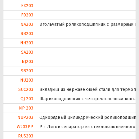
EX203
FD203
NA203
Игольчатый роликоподшипник с размерами по 
RB203
NH203
SA203
NJ203
SB203
NU203
SUC203
Вкладыш из нержавеющей стали для термоплас
QJ 203
Шарикоподшипник с четырехточечным контак
NP 203
NUP203
Однорядный цилиндрический роликоподшипник.
W203PP
P = Литой сепаратор из стеклонаполненного п
RUS203