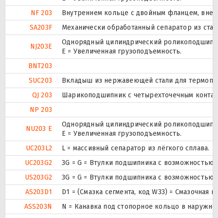
NF 203
Внутреннем кольце с двойным фланцем, внеш
SA203F
Механически обработанный сепаратор из стали
Однорядный цилиндрический роликоподшипник
NJ203E
Е = Увеличенная грузоподъемность.
BNT203
SUC203
Вкладыш из нержавеющей стали для термоплас
QJ 203
Шарикоподшипник с четырехточечным контак
NP 203
Однорядный цилиндрический роликоподшипник
NU203 E
Е = Увеличенная грузоподъемность.
UC203L2
L = массивный сепаратор из лёгкого сплава.
UC203G2
3G = G = Втулки подшипника с возможностью 
US203G2
3G = G = Втулки подшипника с возможностью 
AS203D1
D1 = (Смазка сегмента, код W33) = Смазочная 
ASS203N
N = Канавка под стопорное кольцо в наружно