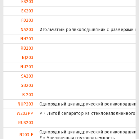
ES203
EX203
FD203
NA203
Игольчатый роликоподшипник с размерами по 
NH203
RB203
NJ203
NU203
SA203
SB203
B 203
NUP203
Однорядный цилиндрический роликоподшипник.
W203PP
P = Литой сепаратор из стеклонаполненного п
RUS203
Однорядный цилиндрический роликоподшипник
N203 E
Е = Увеличенная грузоподъемность.