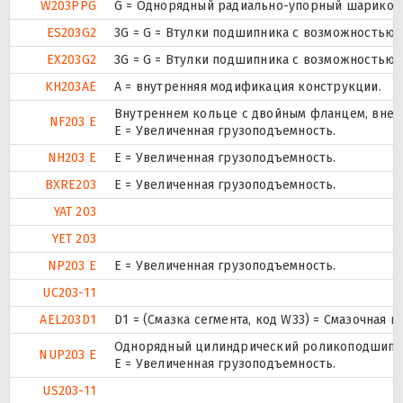
W203PPG
G = Однорядный радиально-упорный шарикопод
ES203G2
3G = G = Втулки подшипника с возможностью 
EX203G2
3G = G = Втулки подшипника с возможностью 
KH203AE
A = внутренняя модификация конструкции.
Внутреннем кольце с двойным фланцем, внеш
NF203 E
Е = Увеличенная грузоподъемность.
NH203 E
Е = Увеличенная грузоподъемность.
BXRE203
Е = Увеличенная грузоподъемность.
YAT 203
YET 203
NP203 E
Е = Увеличенная грузоподъемность.
UC203-11
AEL203D1
D1 = (Смазка сегмента, код W33) = Смазочная 
Однорядный цилиндрический роликоподшипник.
NUP203 E
Е = Увеличенная грузоподъемность.
US203-11