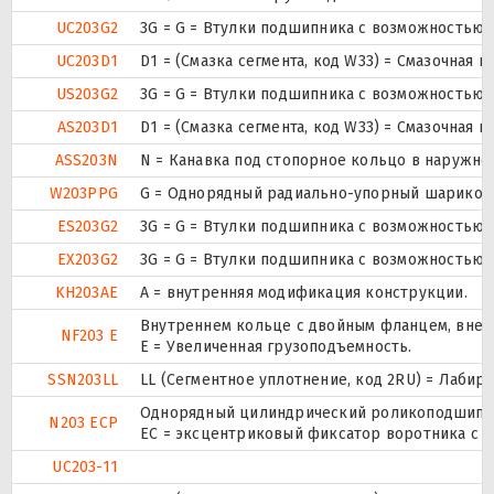
UC203G2
3G = G = Втулки подшипника с возможностью 
UC203D1
D1 = (Смазка сегмента, код W33) = Смазочная 
US203G2
3G = G = Втулки подшипника с возможностью 
AS203D1
D1 = (Смазка сегмента, код W33) = Смазочная 
ASS203N
N = Канавка под стопорное кольцо в наружно
W203PPG
G = Однорядный радиально-упорный шарикопод
ES203G2
3G = G = Втулки подшипника с возможностью 
EX203G2
3G = G = Втулки подшипника с возможностью 
KH203AE
A = внутренняя модификация конструкции.
Внутреннем кольце с двойным фланцем, внеш
NF203 E
Е = Увеличенная грузоподъемность.
SSN203LL
LL (Сегментное уплотнение, код 2RU) = Лабир
Однорядный цилиндрический роликоподшипник
N203 ECP
ЕС = эксцентриковый фиксатор воротника с 
UC203-11