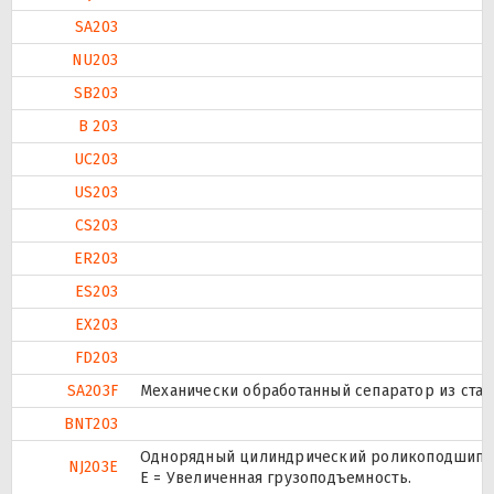
SA203
NU203
SB203
B 203
UC203
US203
CS203
ER203
ES203
EX203
FD203
SA203F
Механически обработанный сепаратор из стали
BNT203
Однорядный цилиндрический роликоподшипник
NJ203E
Е = Увеличенная грузоподъемность.