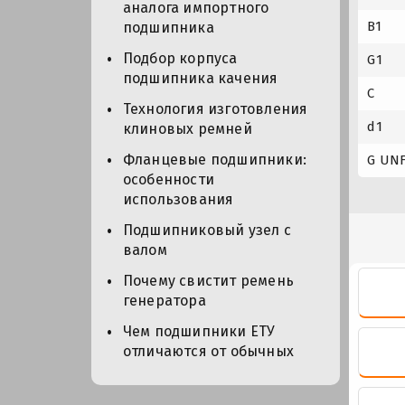
аналога импортного
B1
подшипника
Подбор корпуса
G1
подшипника качения
C
Технология изготовления
d1
клиновых ремней
Фланцевые подшипники:
G UN
особенности
использования
Подшипниковый узел с
валом
Почему свистит ремень
генератора
Чем подшипники ЕТУ
отличаются от обычных