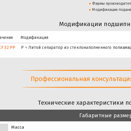
Фирмы производите
Модификации подши
Модификации подшипни
ачение
Модификация
CF 32 PP
P = Литой сепаратор из стеклонаполненного полиамид
Профессиональная консультация 
Технические характеристики п
Габаритные разме
Масса