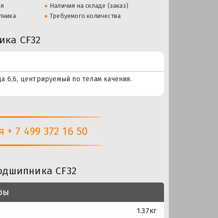
ля
Наличия на складе (заказ)
пника
Требуемого количества
ка CF32
а 6,6, центрируемый по телам качения.
+ 7 499 372 16 50
одшипника CF32
ры
1.37кг