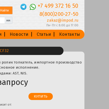
+7 499 372 16 50
8(800)200-27-50
zakaz@impod.ru
мм
Пн-Пт с 8:00 до 17:00
и
Новости
Статьи
Контакты
CF32
й ролик толкатель, импортное производство
основное исполнение.
дами: AST, NIS.
запросу
исит от: