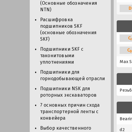
(Основные обозначения
D
NTN)
Расшифровка
подшипников SKF
(основные обозначения
C
SKF)
r
Подшипники SKF с
C
0
таконитовыми
Max S
уплотнениями
Подшипники для
горнодобывающей отрасли
Подшипники NSK для
Резьб
роторных экскаваторов
7 основных причин схода
транспортерной ленты с
конвейера
Beari
Выбор качественного
d2