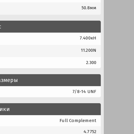
50.8мм
с
7.400кН
11.200N
2.300
азмеры
7/8-14 UNF
тики
Full Complement
4.7752