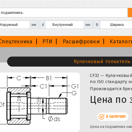
мм
d
мм
B
Спецтехника
РТИ
Расшифровки
Каталог
Кулачковый толкатель 
CF32 — Кулачковы
по ISO стандарту 
Производится брен
Цена по 
В НАЛИЧИИ
Цена на подшипник зав